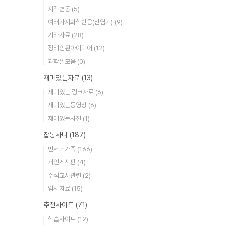
지각변동
(5)
여러가지화학반응(산염기)
(9)
기타자료
(28)
정리안된아이디어
(12)
과학짤모음
(0)
재미있는자료
(13)
재미있는 링크자료
(6)
재미있는동영상
(6)
재미있는사진
(1)
잡동사니
(187)
민서네가족
(166)
개인게시판
(4)
수석교사관련
(2)
임시자료
(15)
추천사이트
(71)
학습사이트
(12)