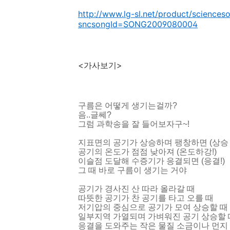
http://www.lg-sl.net/product/science
sncsongId=SONG2009080004
<가사보기>
구름은 어떻게 생기는걸까?
음..글쎄?
그럼 과학송을 잘 들어보자구~!
지표면의 공기가 상승하며 팽창하면 (상승 
공기의 온도가 점점 낮아져 (온도하강!)
이슬점 도달해 수증기가 응결되면 (응결!)
그 때 바로 구름이 생기는 거야
공기가 경사진 산 따라 올라갈 때
따뜻한 공기가 찬 공기를 타고 오를 때
저기압의 중심으로 공기가 모여 상승할 때
일부지역 가열되며 가벼워진 공기 상승할 때
응결을 도와주는 작은 물질 소금이나 먼지