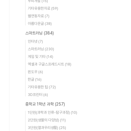
두뇌개발
(15)
기타유용한자료
(59)
웹연동자료
(7)
아름다운글
(38)
스마트러닝
(384)
인터넷
(7)
스마트러닝
(230)
게임 및 기타
(14)
엑셀과 구글스프레드시트
(18)
윈도우
(6)
한글
(16)
기타유용한 팁
(72)
3D프린터
(6)
중학교 1학년 과학
(257)
1단원(과학과 인류-탐구과정)
(10)
2단원(생물의 다양성)
(11)
3단원(열과우리생활)
(25)