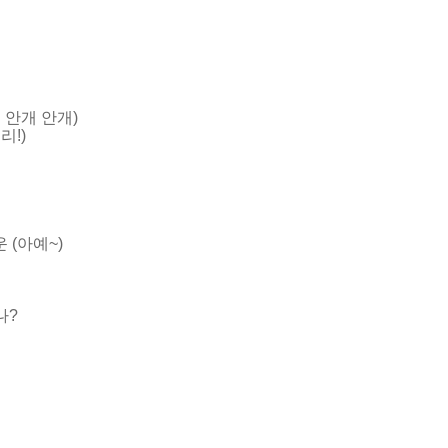
지
 안개 안개)
리!)
(아예~)
나?