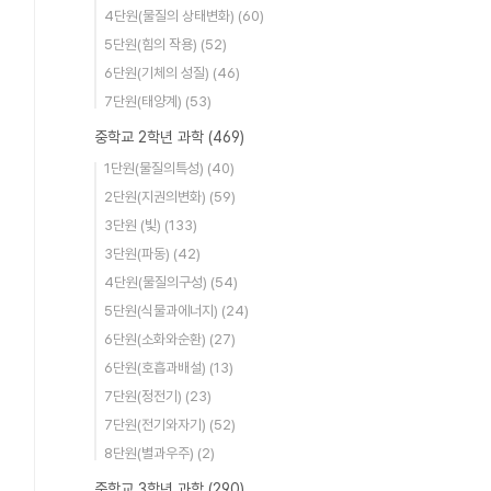
4단원(물질의 상태변화)
(60)
5단원(힘의 작용)
(52)
6단원(기체의 성질)
(46)
7단원(태양계)
(53)
중학교 2학년 과학
(469)
1단원(물질의특성)
(40)
2단원(지권의변화)
(59)
3단원 (빛)
(133)
3단원(파동)
(42)
4단원(물질의구성)
(54)
5단원(식물과에너지)
(24)
6단원(소화와순환)
(27)
6단원(호흡과배설)
(13)
7단원(정전기)
(23)
7단원(전기와자기)
(52)
8단원(별과우주)
(2)
중학교 3학년 과학
(290)