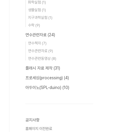
화학실험
(1)
생물실험
(1)
지구과학실험
(1)
수학
(9)
연수관련자료
(24)
연수책자
(7)
연수관련자료
(9)
연수관련동영상
(8)
플래시 자료 제작
(31)
프로세싱(processing)
(4)
아두이노(SPL-duino)
(10)
공지사항
홈페이지 이전완료