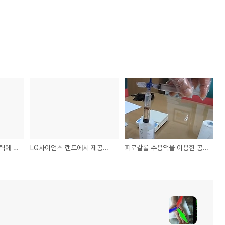
지구자전의 증거 - 전향력에 대한 캐냐의 사기
LG사이언스 랜드에서 제공하는 과학송(단열변화송)-구름
피로갈롤 수용액을 이용한 공기중의 산소량 측정