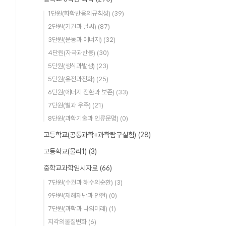
1단원(화학반응의규칙성)
(39)
2단원(기권과 날씨)
(87)
3단원(운동과 에너지)
(32)
4단원(자극과반응)
(30)
5단원(생식과발생)
(23)
5단원(유전과진화)
(25)
6단원(에너지 전환과 보존)
(33)
7단원(별과 우주)
(21)
8단원(과학기술과 인류문명)
(0)
고등학교(공통과학+과학탐구실험)
(28)
고등학교(물리1)
(3)
중학교과학임시자료
(66)
7단원(수권과 해수의순환)
(3)
9단원(재해재난과 안전)
(0)
7단원(과학과 나의미래)
(1)
지각의물질변화
(6)