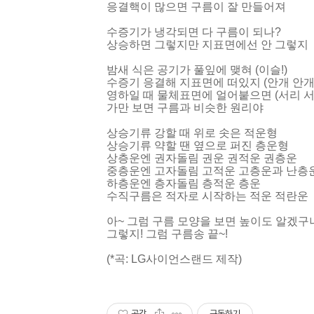
응결핵이 많으면 구름이 잘 만들어져
수증기가 냉각되면 다 구름이 되나?
상승하면 그렇지만 지표면에선 안 그렇
밤새 식은 공기가 풀잎에 맺혀 (이슬!)
수증기 응결해 지표면에 떠있지 (안개 안개
영하일 때 물체표면에 얼어붙으면 (서리 서
가만 보면 구름과 비슷한 원리야
상승기류 강할 때 위로 솟은 적운형
상승기류 약할 땐 옆으로 퍼진 층운형
상층운엔 권자돌림 권운 권적운 권층운
중층운엔 고자돌림 고적운 고층운과 난층운 
하층운엔 층자돌림 층적운 층운
수직구름은 적자로 시작하는 적운 적란운
아~ 그럼 구름 모양을 보면 높이도 알겠구
그렇지! 그럼 구름송 끝~!
(*곡: LG사이언스랜드 제작)
공감
구독하기