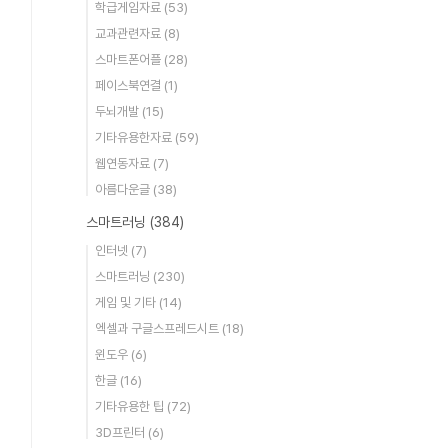
학급게임자료
(53)
교과관련자료
(8)
스마트폰어플
(28)
페이스북연결
(1)
두뇌개발
(15)
기타유용한자료
(59)
웹연동자료
(7)
아름다운글
(38)
스마트러닝
(384)
인터넷
(7)
스마트러닝
(230)
게임 및 기타
(14)
엑셀과 구글스프레드시트
(18)
윈도우
(6)
한글
(16)
기타유용한 팁
(72)
3D프린터
(6)