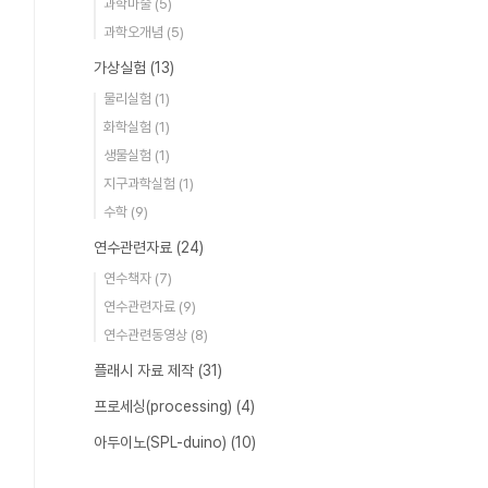
과학마술
(5)
과학오개념
(5)
가상실험
(13)
물리실험
(1)
화학실험
(1)
생물실험
(1)
지구과학실험
(1)
수학
(9)
연수관련자료
(24)
연수책자
(7)
연수관련자료
(9)
연수관련동영상
(8)
플래시 자료 제작
(31)
프로세싱(processing)
(4)
아두이노(SPL-duino)
(10)