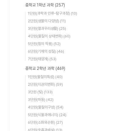
중학교 1학년 과학
(257)
1단원(과학과 인류-탐구과정)
(10)
2단원(생물의 다양성)
(11)
3단원(열과우리생활)
(25)
4단원(물질의 상태변화)
(60)
5단원(힘의 작용)
(52)
6단원(기체의 성질)
(46)
7단원(태양계)
(53)
중학교 2학년 과학
(469)
1단원(물질의특성)
(40)
2단원(지권의변화)
(59)
3단원 (빛)
(133)
3단원(파동)
(42)
4단원(물질의구성)
(54)
5단원(식물과에너지)
(24)
6단원(소화와순환)
(27)
6단원(호흡과배설)
(13)