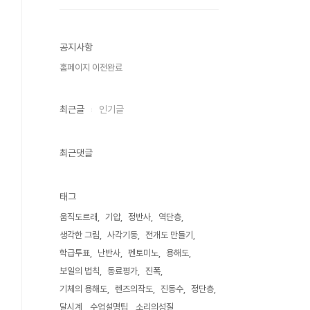
공지사항
홈페이지 이전완료
최근글
인기글
최근댓글
태그
움직도르래
기압
정반사
역단층
생각한 그림
사각기둥
전개도 만들기
학급투표
난반사
펜토미노
용해도
보일의 법칙
동료평가
진폭
기체의 용해도
렌즈의작도
진동수
정단층
달시계
수업설명팁
소리의성질