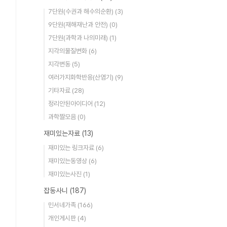
7단원(수권과 해수의순환)
(3)
9단원(재해재난과 안전)
(0)
7단원(과학과 나의미래)
(1)
지각의물질변화
(6)
지각변동
(5)
여러가지화학반응(산염기)
(9)
기타자료
(28)
정리안된아이디어
(12)
과학짤모음
(0)
재미있는자료
(13)
재미있는 링크자료
(6)
재미있는동영상
(6)
재미있는사진
(1)
잡동사니
(187)
민서네가족
(166)
개인게시판
(4)