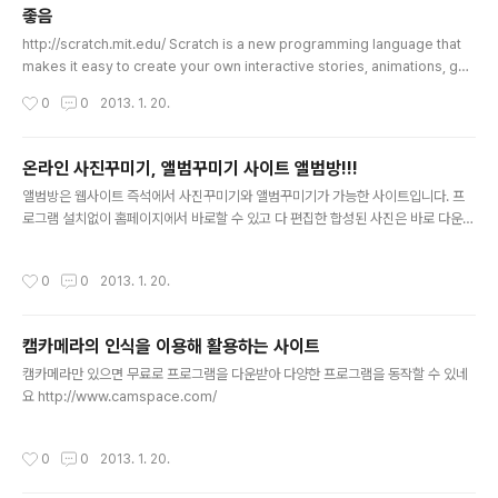
좋음
글 내용
http://scratch.mit.edu/ Scratch is a new programming language that
makes it easy to create your own interactive stories, animations, ga
mes, music, and art -- and share your creations on the web. MIT 에서
작성시간
0
0
2013. 1. 20.
만든 직관적인 프로그램입니다. 거의 한글로 모든 프로그램을 작성할 수 있습니다.
저학년 학생들도 쉽게 배울 수 있을 것 같네요
온라인 사진꾸미기, 앨범꾸미기 사이트 앨범방!!!
글 내용
앨범방은 웹사이트 즉석에서 사진꾸미기와 앨범꾸미기가 가능한 사이트입니다. 프
로그램 설치없이 홈페이지에서 바로할 수 있고 다 편집한 합성된 사진은 바로 다운로
드 할 수 있습니다. 사진편집에 필요한 수천개의 클립아트, 배경, 액자 이미지도 제공
합니다. 포토샵없이도 사진편집을 할 수 있어요. 앨범방 사진꾸미기 포토에디터 앨범
작성시간
0
0
2013. 1. 20.
방 앨범꾸미기 포토에디터 앨범방 사이트 주소 : www.albumbang.com
캠카메라의 인식을 이용해 활용하는 사이트
글 내용
캠카메라만 있으면 무료로 프로그램을 다운받아 다양한 프로그램을 동작할 수 있네
요 http://www.camspace.com/
작성시간
0
0
2013. 1. 20.