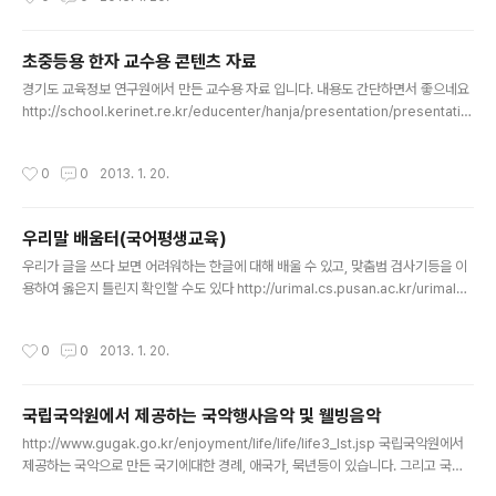
초중등용 한자 교수용 콘텐츠 자료
글 내용
경기도 교육정보 연구원에서 만든 교수용 자료 입니다. 내용도 간단하면서 좋으네요
http://school.kerinet.re.kr/educenter/hanja/presentation/presentatio
n.htm
작성시간
0
0
2013. 1. 20.
우리말 배움터(국어평생교육)
글 내용
우리가 글을 쓰다 보면 어려워하는 한글에 대해 배울 수 있고, 맞춤범 검사기등을 이
용하여 옳은지 틀린지 확인할 수도 있다 http://urimal.cs.pusan.ac.kr/urimal_n
ew/
작성시간
0
0
2013. 1. 20.
국립국악원에서 제공하는 국악행사음악 및 웰빙음악
글 내용
http://www.gugak.go.kr/enjoyment/life/life/life3_lst.jsp 국립국악원에서
제공하는 국악으로 만든 국기에대한 경례, 애국가, 묵년등이 있습니다. 그리고 국악
전화벨도 다운 받을 수 있고 잔잔하게 틀어 놓을 수 있는 국악으로 만든 웰빙 음악도