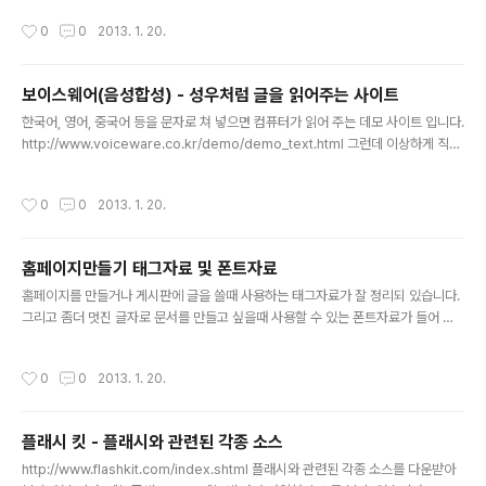
제공하네요 졸업식이나 입학식때 행사음악으로 쓸만한 노래도 많이 있습니다. 참고
작성시간
0
0
2013. 1. 20.
로 국민의례 관련 음악은 안전행정부에서 다운 받을 수 있습니다. http://www.mo
pas.go.kr/gpms/view/korea/korea_index_vm.jsp?cat=bonbu/chief&
menu=chief_06_04_02_sub02
보이스웨어(음성합성) - 성우처럼 글을 읽어주는 사이트
글 내용
한국어, 영어, 중국어 등을 문자로 쳐 넣으면 컴퓨터가 읽어 주는 데모 사이트 입니다.
http://www.voiceware.co.kr/demo/demo_text.html 그런데 이상하게 직접
접속이 안되네요. http://www.voiceware.co.kr/ 에 가셔서 우측에 있는 PROD
UCT DEMOS라는 배너를 클릭하시면 됩니다. 아울러 스마트폰이 있으신 분은 구
작성시간
0
0
2013. 1. 20.
글번역 어플을 설치하시면 직접 입력한 글을 들을 수 있습니다 어설프지만 제가 직접
프로그램을 만들고 있습니다. 조잡한 면이 있긴 하지만 조만간에 제 홈페이지에 공개
할 예정입니다.
홈페이지만들기 태그자료 및 폰트자료
글 내용
홈페이지를 만들거나 게시판에 글을 쓸때 사용하는 태그자료가 잘 정리되 있습니다.
그리고 좀더 멋진 글자로 문서를 만들고 싶을때 사용할 수 있는 폰트자료가 들어 있
습니다. http://mylove012.com.ne.kr/tag-01.htm
작성시간
0
0
2013. 1. 20.
플래시 킷 - 플래시와 관련된 각종 소스
글 내용
http://www.flashkit.com/index.shtml 플래시와 관련된 각종 소스를 다운받아