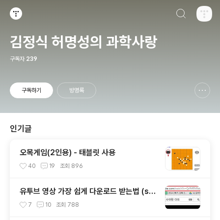
검색하기
티스토리
김정식 허명성의 과학사랑
구독자
239
구독하기
방명록
신고하기 레이어
열기
인기글
오목게임(2인용) - 태블릿 사용
40
19
조회
896
유투브 영상 가장 쉽게 다운로드 받는법 (ss
만 추가)
7
10
조회
788