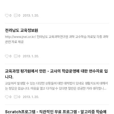
작성시간
0
0
2013. 1. 20.
전라남도 교육정보원
글 내용
http://www.jnei.or.kr/ 전라남도 교육과학연구원 과학 교수학습 자료및 각종 과학
관련 자료 제공
작성시간
0
0
2013. 1. 20.
교육과정 평가원에서 만든 - 교사의 학급운영에 대한 연수자료 입
니다.
글 내용
교실에서 발생할 수 있는 다양한 상황들에 대한 대처법이 있네요 생활지도에 대해서
는 정답은 없습니다. 마음을 열고 다가설 수 있다면 절반은 성공한 거라 생각합니다.
상습적 학급 이탈 학생 http://teachers.re.kr/uploadfile/content/ebook/co
작성시간
0
0
2013. 1. 20.
ntent13/second02/data07/hi/01/default.htm 수업 중 집중 곤란 학생 http://
teachers.re.kr/uploadfile/content/ebook/content13/second02/data0
7/md/09/ks09_01.htm 수업 중 잠자는 학생 http://teachers.re.kr/uploadfil
Scratch프로그램 - 직관적인 무료 프로그램 - 알고리즘 학습에
e/content/ebook/content13/second02/data07/md/05/ks05_01..