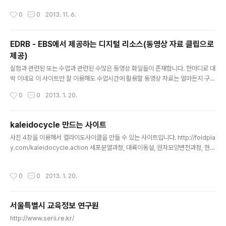
로 읽어 줍니다. 그냥 글만 읽어 주는게 아니라 캐릭터가 나
작성시간
0
0
2013. 11. 6.
와 실제 사람이 말하는 것처럼 모션을 취해 주네요. 간단한
방송을 할 때 유용하게 사용할 수 있을 것 같습니다. Enter
text 에 발음할 글을 복사해서 붙여넣기 하고 언어는 kore
EDRB - EBS에서 제공하는 디지털 리소스(동영상 자료 클립으로
an으로 설정하고 Say it을 누르면 잠시후 목소리가 나옵니
제공)
다.
글 내용
실험과 관련된 또는 수업과 관련된 수많은 동영상 화일들이 존재합니다. 한마디로 대
박 이네요 이 사이트만 잘 이용해도 수업시간에 활용할 동영상 자료는 얼마든지 구할
수 있을 것 같습니다. 혹시 나중에 유료화 하는 건 아니겠지요. ^^ 그 동안 TV에서 방
작성시간
0
0
2013. 1. 20.
송되었던 각종 영상들을 작게 잘라 각 학년 각 교과 각 단원 별로 잘라 놓았네요. 단
한가지 아쉬운 점은 다운 받을수가 없어서 항상 인터넷이 연결되어 있어야만 사용이
가능하네요. http://www.edrb.co.kr/
kaleidocycle 만드는 사이트
글 내용
사진 4장을 이용해서 컬라이도사이클을 만들 수 있는 사이트입니다. http://foldpla
y.com/kaleidocycle.action 세포분열과정, 대륙이동설, 원자모양변천과정, 현미
경 관찰 순서, 윗접시 저울 사용법 등 사진 4장의 변화로 표현할 수 있는 것들을 만들
어 사용하면 좋을 것 같습니다. 이 사이트에서 찾아보시면 제가 만든 프로그램도 있
작성시간
0
0
2013. 1. 20.
습니다.
서울특별시 교육정보 연구원
글 내용
http://www.serii.re.kr/