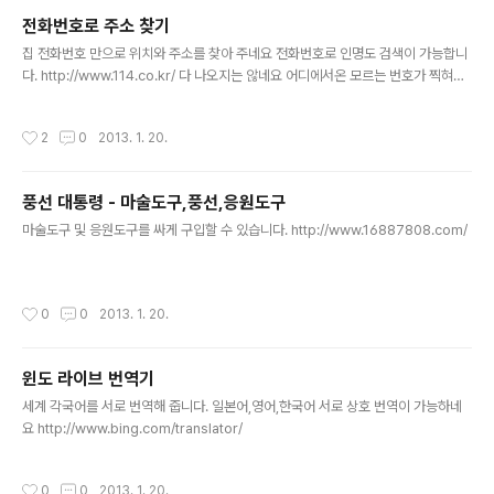
전화번호로 주소 찾기
글 내용
집 전화번호 만으로 위치와 주소를 찾아 주네요 전화번호로 인명도 검색이 가능합니
다. http://www.114.co.kr/ 다 나오지는 않네요 어디에서온 모르는 번호가 찍혀있
을때 사용하시면 좋습니다. 더 간단한 방법은 다음과 같은 검색사이트에서 전화번호
처 넣고 검색하면 됩니다.
작성시간
2
0
2013. 1. 20.
풍선 대통령 - 마술도구,풍선,응원도구
글 내용
마술도구 및 응원도구를 싸게 구입할 수 있습니다. http://www.16887808.com/
작성시간
0
0
2013. 1. 20.
윈도 라이브 번역기
글 내용
세계 각국어를 서로 번역해 줍니다. 일본어,영어,한국어 서로 상호 번역이 가능하네
요 http://www.bing.com/translator/
작성시간
0
0
2013. 1. 20.