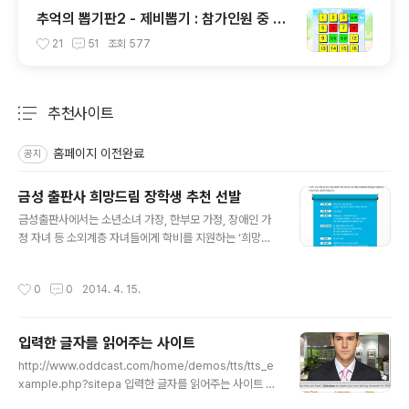
추억의 뽑기판2 - 제비뽑기 : 참가인원 중 원
하는 인원 또는 발표자 선정
21
51
조회
577
추천사이트
분류 전체보기
주요 글 목록
홈페이지 이전완료
공지
금성 출판사 희망드림 장학생 추천 선발
글 내용
금성출판사에서는 소년소녀 가장, 한부모 가정, 장애인 가
정 자녀 등 소외계층 자녀들에게 학비를 지원하는 ‘희망드
림 장학생’을 정기적으로 선발하고 있답니다. 홍보 부족으
로 선발 대상도 제한적이었답니다. 이러한 문제를 해결하
작성시간
0
0
2014. 4. 15.
고 보다 필요한 학생에게 장학금이 주어질 수 있도록 ‘희망
드림 장학생’의 추천을 학교 및 교사에게 직접 받기로 하였
답니다. 기간이 4월 25일까지니 주변에 도움이 필요한 학
입력한 글자를 읽어주는 사이트
생이 있다면 신청해 보시기 바랍니다. 아래링크를 누르면
글 내용
사이트로 직접 이동합니다. http://thub.kumsung.co.k
http://www.oddcast.com/home/demos/tts/tts_e
r/happy/rest/eventDetail.do?eventId=141&winId
xample.php?sitepa 입력한 글자를 읽어주는 사이트 입
=&pg=1&findMethod=&findStr=
니다. 30개 나라 말을 지원하구요 남자 또는 여자 목소리