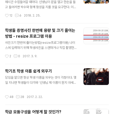
자. 1. 첨부된 엑셀양식을 엑셀이나 한셀에서 불러와 전화
매시간 수업들어갈 때마다. 선생님이 문을 열고 한손을 들
번호를 입력한다.가. 첨부된 ‘google연락처추가’ 화일을
고 들어서면 박수와 함께 함성을 지를 것을 요구한다. 이유
열어서 해당 항목에 대한 내용을 입력한다. 미리 만들어 놓
는 간단하다. 수업들어가서 첫 말을 잔소리나 지적질(?)로
작성시간
12
6
2018. 2. 25.
은 주소록이 있다면 복사해서 해당 항목에 붙여넣어도 된
시작하지 않기 위해서다. 매년 반복해왔던 실수 중에 하나
다. 나. 이름은 알아보기 쉽게 ..
가 수업시작할때 마다 잔소리를 하는 것이다. '너희 둘은 시
작종 쳤는데 왜 서 있지?', '조용히 해!', '책 안꺼내고 뭐하
학생들 증명사진 한번에 용량 및 크기 줄이는
니?' , '똑바로 앉아' 등등... 시작종 치고 들어가서 학생들의
방법 - resize 프로그램 이용
수업 분위기를 조성하는데 많은 시간이 소요되고, 잘 따르
글 내용
지 않는 학생들을 만나게 되면 잔소리 강도가 점점 더 심해
사진크기 한번에 줄이는방법(resize프로그램이용) 나이
진다. 이렇게 수업을 시작하면 잔소리를 들은 학생도 기분
스에 입력하기 위해 학생사진을 스캔하거나 직접 촬영한
이 나빠지고 잔소리를 한 선생님도 기분이 나빠 진다. 들어
경우 용량이 너무 커서 곤란한 경우가 있다. 하나, 하나 용
작성시간
2
0
2017. 3. 9.
가면서 밝은 목소리로 먼저 인사를 해보기도 했는데 쳐다
량을 줄여도 되지만, 한번에 사진 용량을 줄이는 방법을 소
보는 학생이..
개한다. 설치할 필요가 없는 resize 프로그램을 이용해서
필요할 때 사진용량을 한번에 줄여 보자. 1. 첨부된 프로그
학기초 학생 이름 쉽게 외우기
램을 다운받아 압축을 풀고 resizer 프로그램을 실행한다.
글 내용
담임을 맡으면 항상 학생 이름을 외우는 것이 걱정이다. 몇
- 설치할 필요 없이 바로 실행되는 프로그램이다. 2. 방법
일 지나면 학생들이 다가와 '선생님 제 이름이 뭔지 아세
은 간단하다. 왼쪽에 있는 메뉴를 그대로 쭉 따라 해주면 된
요?' 라고 질문을 하기 시작한다. 머리가 좋아 사람이름을
다. 가. ‘1. Files’ : 용량이 큰 그림화일들을 불러들인다. 나.
잘 외우는 선생님도 있지만 나처럼 딸 아이 이름도 가끔 잊
‘2. Size’ : 그림화일의 용량이나 크기를 설정한다. - 나이
작성시간
48
28
2017. 2. 22.
어버리는 선생님은 이럴때 정말 곤욕스럽다. 내가 불성실
스에 입력하는 증명사진의 경우 폭이 640 정..
한 교사 같게 느껴지고, 이름을 못 외운 학생들에게 미안한
마음이 들기도 한다. 그래서 예전에 담임을 할때 생각을 살
학급 모둠구성을 어떻게 할 것인가?
짝 뒤집어 보았다. 학기초에 학생들에게 선생님 소개를 하