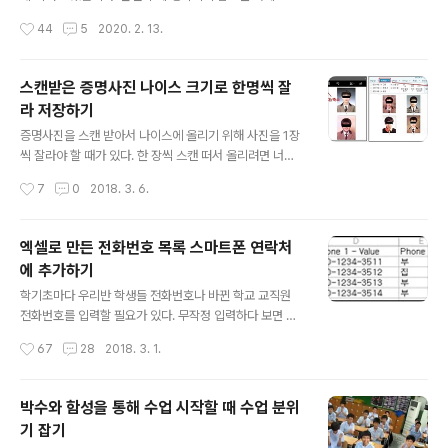
러 보며 테스트 해 보자.https://docs.google.com/spr
가 생각하는 학부모와의 상담에서 중요한 것은 1. 많이 들
작성시간
44
5
2020. 2. 13.
eadsheets/d/13QvriRJojpGmKPRDbJ-PxqTOzn
어 주세요 - 질문전에는 절대 훈장질 하지 마세요. 부모님
5mTCo..
이 도발해 와도 훈장질 하지 말고 가능하면 좋은 쪽으로 받
아 주세요 예) 우리 애가 많이 떠들지요? 요즘 애들 다 그래
스캔받은 증명사진 나이스 크기로 한명씩 잘
요. 건강하다는 증거지요. 조금 명랑하긴 하지만, 전 그런점
라 저장하기
이 oo 이의 장점이라고 생각합니다. 대부분 부모님은 자기
글 내용
아이의 단점을 잘 알고 있습니다. 그리고 학교에 상담하러
증명사진을 스캔 받아서 나이스에 올리기 위해 사진을 1장
오실 정도면 관심도 많은 부모님 입니다. 자기 아이의 단점
씩 잘라야 할 때가 있다. 한 장씩 스캔 떠서 올리려면 너무
을 선생님께 말씀 드렸는데 맞장구를 치면서 '맞아요 많이
시간이 많이 들기 때문에 보통 A4 용지 한 장에 우리반 학
작성시간
7
0
2018. 3. 6.
떠들고 수업시간에 방해가 되요' 라고 말하면 이성적으로
생들 사진을 다 붙인 다음 1번에 스캔 떠서 1명씩 사진을 잘
는 인정이 되지만, 사람인..
라 다시 저장한다. 요즘은 스마트폰으로 직접 학생들 사진
을 찍어 주기도 하는데 이때도 증명사진 크기로 자르기 위
엑셀로 만든 전화번호 목록 스마트폰 연락처
해서 또 작업이 필요하다. 그래서 같은 크기로 자를 수 있는
에 추가하기
방법을 제시한다. opencapture 1.3.4 프로그램을 사용
글 내용
합니다. 오래된 프로그램이지만 설치할 필요도 없고 가벼
학기초마다 우리반 학생들 전화번호나 바뀐 학교 교직원
워서 좋아요. 업그레이드 안하고 이 프로그램으로만 쭉 사
전화번호를 입력할 필요가 있다. 무작정 입력하다 보면 몇
용하고 있습니다. 오픈캡쳐 사용법 http://sciencelove.
년 지나서 이름이 뒤죽 박죽되어 도대체 누가 누군지 헷갈
작성시간
67
28
2018. 3. 1.
com/17631. 증명사진을 순서대로 붙여 스캔을 받거나 스
릴때도 있다. 그래서 엑셀로 정리된 전화번호가 있다면 그
마..
룹을 만들어 한번에 입력하고 관리 할 수 있다. 그리고 누군
가가 만들어서 ‘google연락처추가’ 파일을 만들어서 배포
박수와 함성을 통해 수업 시작할 때 수업 분위
하면, 다른 선생님들은 쉽게 전화번호를 입력할 수 있다.구
기 잡기
글 주소록을 이용하여 스마트폰에 입력하는 방법을 알아보
글 내용