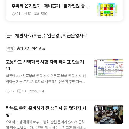
추억의 뽑기판2 - 제비뽑기 : 참가인원 중 원
하는 인원 또는 발표자 선정
21
51
조회
580
개발자료(학급,수업운영)/학급운영자료
분류 전체보기
주요 글 목록
홈페이지 이전완료
공지
고등학교 선택과목 시험 자리 배치표 만들기
1.1
글 내용
빠른번호가 왼쪽부터 앉을 건지 오른쪽 부터 앉을 건지 선
택하는 기능 추가. 기초자료 시트에서 선택해 주면 자동으
로 반영된다. 고등학교에서는 시험을 볼 때 학생들 선택과
작성시간
17
10
2022. 1. 4.
목이 많아, 시험시간 마다 선택과목순으로 새로 자리 배치
를 하는 경우가 많다. 그런데 담임선생님이 매번 자리배치
를 하는게 쉽지 않다. 그래서 선택과목 신청현황을 바탕으
학부모 총회 준비하기 전 생각해 볼 몇가지 사
로 쉽게 시험 시간 자리 배치를 하는 프로그램을 만들어 보
항
았다. 아래 그림처럼 자동으로 선택과목에 따라 순서대
글 내용
로 자리가 배치된다. 우선 아래 링크(테스트 버전)에 접속
우리학교 샘에게서 학부모 총회 관련 문의가 있어서 급하
해서 담임 입장에서 1반이나 2반을 선택하고 이것 저것 눌
게 적어 보았습니다. 순전히 제 생각이니 참고만 하세요 제