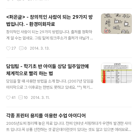
play.google.com/store/apps/details?id=com.s
m1.EverySing TV와 연결할 필요 없이 최근에 판매되고
있는 노래방 마이크를 스마트폰과 연동해서 사용하니 효과
<퍼온글> - 창의적인 사람이 되는 29가지 방
가 좋다. 스마트폰과 노래방 마이크를 블루투스로 연결하
법입니다. - 환경미화자료
고 스마트폰에서 에브리싱을 실행시켜 노래가 나오게 하면
글 내용
마이크밑에 있는 스피커로 노래가 나온다. 마이크에서 에
창의적인 사람이 되는 29가지 방법입니다. 출처를 정확하
코기능을 켜고 사용하면 근사한 노래방이 된다. 노래방마
게 알 수는 없네요. 그림 밑에 링크주소가 출처가 아닐가 생
이크는 G마켓에서 3만원 정도에 구매할 수 있다. 학생들
각됩니다. 학급에서 환경미화 자료로 뒤 게시판에 붙여 주
작성시간
27
0
2014. 3. 13.
이..
어도 좋을 것 같습니다. 크게 뽑아서 교실 뒷면에 붙일 수
있도록 고화질인 pdf 화일도 첨부합니다. 아래는 내용입니
다.
담임팁 - 학기초 반 아이들 상담 일주일안에
체계적으로 빨리 하는 법
글 내용
담임을 할 때 사용한 방법을 소개 합니다. (2007년 담임을
마지막으로 그 이후로는 한번도 못하고 있네요. ^^) 학기초
가 되면 반 아이들 상담을 해야 하는데, 학기초 바쁜일정에
작성시간
41
10
2014. 3. 11.
시달리다 보면 3월 한달이 다 가도록 상담을 못하는 경우
가 많았습니다. 시간을 내어 학생들을 불러다가 이야기를
해야 하는데 그게 생각처럼 쉽지 않았습니다. '저는 언제 상
각종 프린터 용지를 이용한 수업 아이디어
담해요?' 라고 묻는 학생들이 생겨나기 시작했고, 차일 피
글 내용
2005년도에 정리해 놓은 자료 입니다. 전에 인터넷 서핑하다가 우연히 발견한 사이
일 미루다 보면 결국은 3월을 지나 4월이 다 가도록 상담
트 입니다.꼭 상품 선전하는 것 같은데이런것이 있다는 것도 알고 있으면 여러모로
을 못하는 경우도 있었습니다. 그래서 생각해 낸 방법이 학
필요할때가 있을 것 같네요.물론 알고 계신 선생님도 있겠지만.....프린터로 출력할 수
기초에 아무리 바빠도 상담을 먼저 해야겠다는 생각에 그