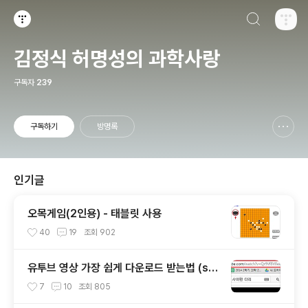
검색하기
티스토리
김정식 허명성의 과학사랑
구독자
239
구독하기
방명록
신고하기 레이어
열기
인기글
오목게임(2인용) - 태블릿 사용
40
19
조회
902
유투브 영상 가장 쉽게 다운로드 받는법 (ss
만 추가)
7
10
조회
805