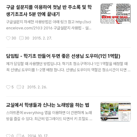
학생, 작년 학생들 성적, 봉사활동 시간, 행발상 추천자 명
구글 설문지를 이용하여 첫날 반 주소록 및 학
단, 상담내용 등등 수많은 내용들을 조사하고 문서로 만들
생기초조사 5분 만에 끝내기
어 보관해야 했다. 그런데 2학기가 되어 갑자기 추가로 장
글 내용
학금을 지원한다거나, 모범상 대상자를 추처해야 하는 경
구글설문지 자세한 사용방법은 아래 링크 참고 http://sci
우, 또 급식지원자를 추가로 선정해야 하는 경우에 1학기때
encelove.com/2103 2016 구글설문지 사용법 - 설문
조사해 놓았던 자료를 찾지 못해 고생하는 경우가 많았다.
조사 또는 학기초 주소록 만들때 사용 기존에 사용해 왔던
작성시간
30
30
2015. 2. 27.
때론 명찰재발급 신청자를 조사해서 보고했는데, 한달쯤
구글설문지가 2016년에 화면과 사용법이 바뀌었습니다.
지나 명찰이 나오는 시점에 한 학생이 자..
그래서 2016년에 맞게 다시 사용법을 만들어 보았습니다.
처음에 바뀌었을때 급 당황했네요. 구글 드라이브의 구글
담임팁 - 학기초 만들어 두면 좋은 선생님 도우미(1인 1역할)
설 sciencelove.com 구글설문지를 이용하면 첫날 종례
글 내용
제가 담임할 때 사용했던 방법입니다. 학기초 청소구역이나 1인 1역할을 배정할 때
시간 5분이면 우리반 주소록을 만들 수 있습니다. 몇년전
꼭 선생님 도우미를 1-2명 배정 합니다. 선생님 도우미의 역할은 청소시간이 되면 선
에 이 방법을 담임 선생님들께 알려 드렸는데 너무 좋아하
생님이 있는 교무실에 와서 ‘오늘은 제가 뭘 해야 합니까, 뭐 시키실 일은 없나요?’ 라
셨습니다. 그런거 필요 없다고 하셨던 분들도 옆반 선생님
고 질문하는 역할입니다. 할 일이 없으면 그냥 돌려 보내거나 놀게 하면 됩니다. 선생
들이 5분만에 주소록과 연락처 정리를 끝내는 걸 보고 바
작성시간
5
2
2015. 2. 26.
님 도우미의 역할은 말 그대로 선생님 일을 돕는 역할입니다. 3월달 학기초에 담임선
로 그 다음날 배우러 오신적도 있습니다. 만드는 방법은 정
생님들이 할 일은 상당히 많습니다. 각종 설문지를 걷어 통계 처리를 한다거나, 학생
말 간단합니다. ..
들 주소록을 만든다거나, 사물함 이름표를 만들어 오려 붙인다거나 등등... 이럴 때 선
교실에서 학생들과 신나는 노래방을 하는 법
생님도우미를 뽑아 놓으면 선생님의 할 일에 우선순위를 매겨서 중요하지 않은 단순
글 내용
반복 작업은 뒤로 빼 놓았다가 청소시간에 선..
스마트폰에 everything 앱을 이용하면 더 간편하게 노래
방을 즐길 수 있다. 최근에 업그레이드 되면서 키 조절도 된
다. 그리고 무료다. 스피커나 프로젝션 TV 에 스마트폰과
오디오선만 연결하면 큰 소리가 나게 할 수 있다. https://
작성시간
0
6
2014. 10. 17.