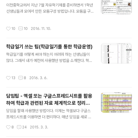
글 내용
며 선생님 이름을 외우기 쉽도록 설명해 준 후 ('난 말할때
이천중학교에서 지난 7월 자유학기제를 준비하면서 1학년
항상 정식으로 말하는 김정식이다.' '선생님 어렸을때 외갓
선생님들과 모여서 만든 모둠구성 방법입니다. 모둠을 구
집이 식당을 했는데 메뉴판 맨 앞에 선생님 이름이 붙어 있
성하는 여러가지 방법이 있겠으나, 집단지성을 발휘한 우
어서 당황한 적이 있다. 우리 외할머니는 왜 나를 팔려고 할
리학교 모둠구성 방법이 좋은 것 같아서 소개합니다. 1 .모
작성시간
10
10
2016. 11. 10.
까? 그래 선생님 이름은..
둠구성 담임선생님이 주도하에 모둠을 구성한다. - 특히 1
학년은 자유학기제 대비하여 반드시 모둠 구성 교과선생님
들은 특별한 경우가 아니면 담임선생님이 구성해 놓은 모
학급일기 쓰는 팁(학급일기를 통한 학급운영)
둠을 활용하여 수업을 진행한다. (학생들이 적응할 수 있도
글 내용
록 교과시간에도 동일 모둠을 사용할 것을 권장함) 2 .모둠
학급일기를 어떻게 써야 하는지 어려워 하는 선생님들이
자리 배치 – 사전교육을 통해 기계적인 배치 필요 1안 : 몸
많다. 그래서 내가 예전에 사용했던 방법을 소개한다. 학급
만돌려 – 책상과 의자는 그대로 두고 몸만 돌려 앉기 2안 :
일기를 학생들이 쓰면 선생님이 검사하고 댓글 달아주고
자리붙여 – 책상이동 옆으로 나앉기 1단계 : 의자 빼고, 2단
많이 힘들어 질 수 있다. 가끔 댓글을 안 달아 주면 일부 학
작성시간
13
8
2016. 3. 6.
계 책상 밀고, 3단계..
생들은 서운함을 표현하기도 한다. 또 너무 사적인 이야기
를 썼을때 다른 아이가 읽게 되어 오해하거나 상처를 받기
도 한다. 그래서 내가 담임할때는 학급일기를 이런 방법으
담임팁 - 엑셀 또는 구글스프레드시트를 활용
로 적게 했다. 학기초에 질좋은 노트 2권을 구입해서, 학생
하여 학급과 관련된 자료 체계적으로 정리하
들과 함께 학급일기 제목을 정했다. 그리고 노트 앞면에 한
글 내용
기
학기 동안 일기 쓰는 날짜를 미리 다 적어 놓았다. 또한 노
담임을 할때 사용했던 방법이다. 이제는 엑셀보다 구글스
트 매 페이지 상단에도 미리 이름을 다 적어 놓았다. (그래
프레드시트를 이용하면 더 편리하다. 매년 담임을 새로 시
야지 일기가 밀리지 않는다.) 그리고 학급일기 담당자를 뽑
작하게 되면 학생들 명렬표를 만들고, 예전에는 사진첩을
작성시간
8
24
2015. 3. 3.
아 청소시간 마다 일기장을 걷..
만들고, 기초조사서를 정리하고, 급식지원자, 우유급식 신
청자, 명찰신청자, 학비지원자, 결손가정학생, 몸이불편한