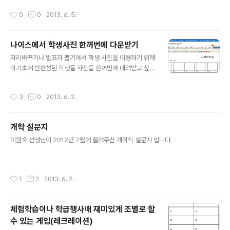
있는 종이의 종류에는 여러가지가 있습니다.다 아시는 라벨용지 부터, 자석용지, 전
다음해 부터는 제 시간표를 보면서 2-3시간 연속으로 수
작성시간
0
0
2013. 6. 5.
사지, 필름용지, 캔버스용지, 문신용지 등등.....교육적으로 활용한다면 다양한 곳에
업이 들어서 힘든 시간 쉬는시간은 건너뛰고 그다음 시간
사용할 수 있을 것 같네요학기초 환경정리 할 때 이런것도 한번 생각해 보심이 어떨
이 비었다던가 하는 시간들..
까 해서 정보 차원에서 올려 봅니다.전사지 : 전에 어떤 과학선생님이 소화기관 수업
나이스에서 학생사진 한꺼번에 다운받기
하는데 흰색티셔츠에 소화기관을 인쇄한 옷을 입고 수업을 하시더군요. 본인의 배에
글 내용
출력된 소화기관을 집어 가면서....자석용지 : 학교..
자리바꾸기나 발표자 뽑기에서 학생 사진을 이용하기 위해
학기초에 반편성된 학생들 사진을 한꺼번에 내려받고 싶을
때가 있다. 이럴때는 학급사진명렬표에 가서 사진일괄다운
로드를 누르면 이미 입력된 학생들 사진을 내려받을 수 있
작성시간
3
0
2013. 6. 2.
다. 이 사진을 이용해서 자리바꾸기4.5에 넣거나 발표자뽑
기에 넣어서 활용하면 된다. 아래는 학급별사진명렬표 출
력하는 나이스 메뉴얼 학급별 사진명렬표 출력 ◦[학적]-
개학 설문지
[기본학적관리]-[학급별사진명렬표출력]에서 조회조건 확
글 내용
인 후 {조회} → {출력}함. ◦학급별 사진명렬표를 다양한 파
이원숙 선생님이 2012년 7월에 올려주신 개학식 설문지 입니다.
일 형식으로 저장하여 편집하면 학생 사진첩으로 사용 가
능함.
작성시간
1
2
2013. 6. 2.
체험학습이나 학급행사때 재미있게 조별로 할
수 있는 게임(레크레이션)
글 내용