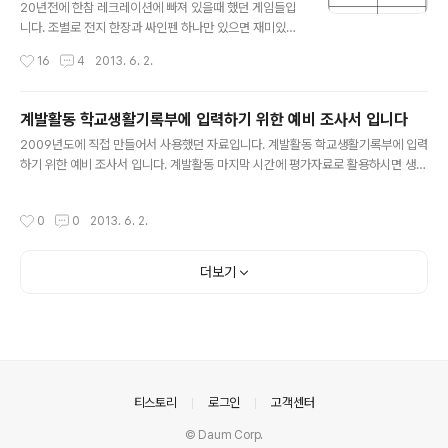
20년전에 한참 레크레이션에 빠져 있을때 했던 게임들입
니다. 조별로 전지 한장과 싸인펜 하나만 있으면 재미있는
시간을 보낼 수 있습니다. 요즘 아이들이 컴퓨터와 스마트
작성시간
16
4
2013. 6. 2.
폰에 빠져 있어서 함께 잘 놀지를 못하는 것이 안타깝네요.
제가 제시하는 게임들은 처음에 별로 관심없어 하다가도
막상 시작되면 조원 전체가 미친듯이 경쟁하는 게임들입니
계발활동 학교생활기록부에 입력하기 위한 예비 조사서 입니다
다. 학급행사나 체험학습때 조별로 모여 앉을 수 있는 곳만
글 내용
2009년도에 직접 만들어서 사용했던 자료입니다. 계발활동 학교생활기록부에 입력
있으면 됩니다. (담임을 한지가 오래되서 써먹을 일이 거의
하기 위한 예비 조사서 입니다. 계발활동 마지막 시간에 평가자료로 활용하시면 생활
없네요. ㅠㅠ) 중간 중간 재미있는 문제를 내거나 특정한 동
기록부에 입력해 주실때 좋습니다. 학생들이 쓴 내용을 보면 생활기록부에 구체적으
작을 따라하게 하면서 여흥을 돋구워도 좋습니다. 또 조별
로 학생과 관련된 내용을 적어 줄 수 있습니다. 어떤 활동에 흥미가 있었는지, 계발활
로 점수를 내서 상품을 걸면 더욱 좋겠지요. 한 조는 4명에
작성시간
0
0
2013. 6. 2.
동과 관련되서 어떤 활동을 하고 있는지, 또 어떤 꿈을 가지고 있는지 교사 입장이 아
서 10명 까지 가능합니다. 각각의 게임이 끝날때 마다 적은
니라 학생입장에서 적어 줄 수 있어서 좋습니다. 보시고 본인 반에 맞게 변형해서 사
단어가 정답이 맞는지 사회자..
용하세요
더보기
의안내
티스토리
로그인
고객센터
© Daum Corp.