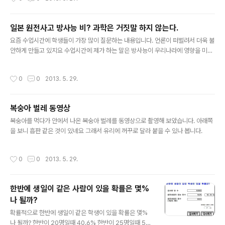
조금 겁이나긴 했지만 실제로 해보니 잠깐 동안 넣었다 빼는 것은 그렇게 위험하지
않네요. 하지만 혹시라도 액체질소를 구하게 되면 전문가와 함께 하시기 바랍니다.
액체질소는 상당히 위험한 물질임에 틀림 없기 때문입니다. 손을 보호하겠다고 목장
일본 원전사고 방사능 비? 과학은 거짓말 하지 않는다.
갑을 끼고 담갔다가는 큰일 난다고 하네요 잠깐동안 담갔을때 왜 괜찮은지 찾아보니
글 내용
아래처럼 설명이 되어 있네요 액체질소에 상대적으로 고온의 우리 손..
요즘 수업시간에 학생들이 가장 많이 질문하는 내용입니다. 언론이 떠벌려서 더욱 불
안하게 만들고 있지요 수업시간에 제가 하는 말은 방사능이 우리나라에 영향을 미칠
정도면 일본사람들은 이미 다 죽은 거다. 또 선생님이 팔당댐에 소변을 봤다고 해서
팔당댐 물이 다 오줌물이라 먹으면 안된다고 주장하는 것과 같다 라고 설명을 합니
작성시간
0
0
2013. 5. 29.
다. 제가 찾아본 과학적 자료에 의하면 1. 방사능 비 전혀 문제되지 않는다. 2. 요오드
먹을 필요 없다 입니다. 어느 신문이나 언론에서도 과학적으로 방사능 수치가 얼만큼
증가해서 위험한지, 증가한 양이 얼마인지 이야기 하는 곳은 없고, 온통 방사능 수치
복숭아 벌레 동영상
가 높아져서 위험하다는 이야기 뿐입니다. 대기중에 일반적으로 존재하는 자연방사
글 내용
능 양이 우리나라의 경우 년간 약 3밀리 시버트라고 하네요..
복숭아를 먹다가 안에서 나온 복숭아 벌레를 동영상으로 촬영해 보았습니다. 아래쪽
을 보니 흡판 같은 것이 있네요 그래서 유리에 꺼꾸로 달라 붙을 수 있나 봅니다.
작성시간
0
0
2013. 5. 29.
한반에 생일이 같은 사람이 있을 확률은 몇%
나 될까?
글 내용
확률적으로 한반에 생일이 같은 학생이 있을 확률은 몇%
나 될까? 한반이 20명일때 40.6% 한반이 25명일때 56.