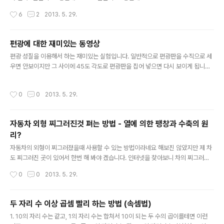
0% 한반이 30명일때 69.6% 한반이 35명일때 80.4%
작성시간
6
2
2013. 5. 29.
한반이 40명일때 88.4% 가 된다고 합니다. 컴퓨터로 시
뮬레이션 해보니까 거의 맞네요 위 시뮬레이션은 한반에
같은 생일이 몇명 있느냐가 아니라 같은생일이 있는 반이
편광에 대한 재미있는 동영상
몇반인가 있느냐의 확률입니다. 즉 인원이 40명인 반 100
글 내용
편광 성질을 이용해서 하는 재미있는 실험입니다. 일반적으로 편광판을 수직으로 세
0반을 조사해 보면 그 중에 884반 정도는 같은생일이 있
우면 안보이지만 그 사이에 45도 각도로 편광판을 집어 넣으면 다시 보이게 됩니다.
는 학생이 존재한다는 겁니다. 생각보다 확률이 꽤 높게 나
여기에서는 빛이 아니라 전파를 가지고 비슷한 실험도 보여 주네요 참고로 LCD 모
오네요 한반이 23명이라면 생일이 같은 학생이 있을 확률
니터는 기본적으로 편광입니다.
이 약 50%가 되네요. 자신이 속해 있는 동호외나 , 계발활
작성시간
0
0
2013. 5. 29.
동 학생들 생일을 조사해 보세요. 인원이 23명이라면 두
그룹중 한 그룹에..
자동차 외형 찌그러진것 펴는 방법 - 열에 의한 팽창과 수축의 원
리?
글 내용
자동차의 외형이 찌그러졌을때 사용할 수 있는 방법이라네요 해보진 않았지만 제 차
도 찌그러진 곳이 있어서 한번 해 봐야 겠습니다. 인터넷을 찾아보니 차의 찌그러진
부분을 먼저 따뜻하게 해야 하는데 헤어드라이기를 사용하기도 하고, 라이타를 사용
작성시간
0
0
2013. 5. 29.
하기도 하는데 라이타를 직접차표면에 사용하면 안되니까 라이타를 사용할때는 차
표면에 은박지를 붙여놓고 가열하네요. 아니면 햇빛이 강하게 비추는 곳에 세워두기
도 하네요
두 자리 수 이상 곱셈 빨리 하는 방법 (속셈법)
글 내용
1. 10의 자리 수는 같고, 1의 자리 수는 합쳐서 10이 되는 두 수의 곱이를테면 이런