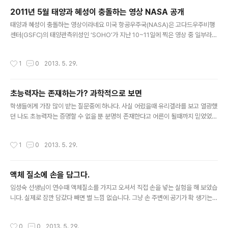
과 동석호교수당뇨내분비내과 오승준교수대장암가정의학과 최현림교수동서건진센
2011년 5월 태양과 혜성이 충돌하는 영상 NASA 공개
터소화기내과 김병호교수두통신경과 안태범교수만성골반통산부인과 허주엽교수말
글 내용
단비대증내분비내과 김성운교수미숙아소아과 배종우교수미용성형성형외과 박준교
태양과 혜성이 충돌하는 영상이라네요 미국 항공우주국(NASA)은 고다드우주비행
수부인암산부인과 허주엽교수불임치료산부인과 이보연교수비만가정의학과 ..
센터(GSFC)의 태양관측위성인 ‘SOHO’가 지난 10~11일에 찍은 영상 중 일부라고
합니다. 혜성은 태양에 부딪히자마자 흔적도 없이 사라지고 그 여파로 태양에서는 불
덩어리가 뿜어져 나오는 모습니다. NASA는 “혜성과 충돌하며 태양폭발이 일어난
작성시간
1
0
2013. 5. 29.
것은 우연의 일치”라고 합니다. 태양활동으로 일어나는 코로나의 질량 분출이 마침
혜성이 충돌한 순간 일어났다는 말이지요. 실제로 작은 혜성이 충돌한다고 해서 태양
이 동영상처럼 폭발하지는 않는다고 하네요. 혜성이 태양을 스치며 지나가거나 태양
초능력자는 존재하는가? 과학적으로 보면
을 향하는 일은 종종 벌어지데 이러한 혜성을 ‘선그레이징 혜성’이라 부른다고하네요
글 내용
NASA는 “지난해 12월 말에도 얼음으로 덮인 혜성이 태양과 ..
학생들에게 가장 많이 받는 질문중에 하나다. 사실 어렸을때 유리겔라를 보고 열광했
던 나도 초능력자는 증명할 수 없을 뿐 분명히 존재한다고 어른이 될때까지 믿었었
다. 그러다가 2003년에 SBS에서 방영된 "도전! 백만달러 초능력자를 찾아라!" 라
는 프로그램을 보고 그동안 얼마나 비 과학적으로 생각해 왔는지 다시한번 깨닫는 계
작성시간
1
0
2013. 5. 29.
기가 되었다. 제임스랜디라는 마술사와 SBS가 많은 사람들이 맹목적으로 초능력과
같은 비과학적인 현상을 믿고 따르며 맹신하고 있는 것을 보고 과학적인 방법으로 초
능력자를 증명해 보려는 프로였다. TV에서 방영되는 내용을 100% 믿는 것은 어리
액체 질소에 손을 담그다.
석은 일이다. TV라는 것은 시청률에 의해 좌지우지 되기 때문에 시청자들을 끌어들
글 내용
이기 위해 약간의 자극적인 내용을 소재로 삼으려고 하기 때문이다..
임성숙 선생님이 연수때 액체질소를 가지고 오셔서 직접 손을 넣는 실험을 해 보았습
니다. 실제로 잠깐 담갔다 빼면 별 느낌 없습니다. 그냥 손 주변에 공기가 확 생기는
느낌이라고 해야 할까요? 전에 수업시간에 액체질소에 잠깐 손을 담가도 괜찮다고
했더니 아이들이 믿지 않아서 증거를 남기기 위해서 직접 담가 보았습니다. 처음에는
작성시간
0
0
2013. 5. 29.