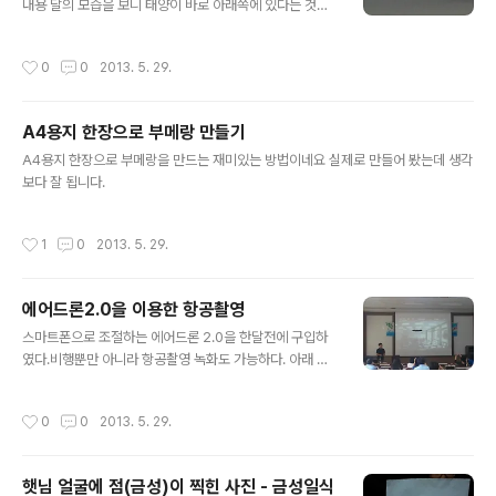
내용 달의 모습을 보니 태양이 바로 아래쪽에 있다는 것을
산화탄소가 뚜껑을 통해 빠져나가지 않게 하기 위해서인데
알 수 있고 혜성의 꼬리가 태양의 반대쪽을 향해 있다는 것
똑바로 세워놔도 뚜껑만 꽉 닿으면 이산화탄소는 절대 빠
을 직관적으로 알 수 있네요.
져 나가지 않습니다. 상식적으로 그럴싸 해 보이지만, 뒤집
작성시간
0
0
2013. 5. 29.
어 놓는 거나 똑바로 놓는 거나 탄산이 새어나가지 않음. 최
근에 이런 원리를 이용해 아예 탄산음료를 뒤..
A4용지 한장으로 부메랑 만들기
글 내용
A4용지 한장으로 부메랑을 만드는 재미있는 방법이네요 실제로 만들어 봤는데 생각
보다 잘 됩니다.
작성시간
1
0
2013. 5. 29.
에어드론2.0을 이용한 항공촬영
글 내용
스마트폰으로 조절하는 에어드론 2.0을 한달전에 구입하
였다.비행뿐만 아니라 항공촬영 녹화도 가능하다. 아래 사
진처럼 스마트폰을 빔프로젝터와 연결하면 비행하면서 빔
프로젝터로 에어드론이 촬영하는 모습을 실시간으로볼 수
작성시간
0
0
2013. 5. 29.
도 있다. 스팀교육이나 스마트교육에서도 활용이 가능할
것 같다.그밖에 교육적으로 활용방안을 모색중이다. 운동
회나, 학교행사때 간단한 항공촬영이 가능할 것 같다.생각
햇님 얼굴에 점(금성)이 찍힌 사진 - 금성일식
처럼 아주 좋지는 않다. 아무래도 비행체이다 보니 바람의