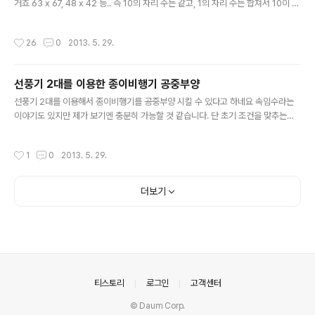
거죠 63 x 67, 48 x 42 등.. 즉 10의 자리 수는 같고, 1의 자리 수는 합쳐서 10이 되
는 두 수의 곱입니다 이런 곱셈은 1초면 나오는 답들입니다우선, 63 x 67를 살펴보
겠습니다 일단 두 자리 수의 곱은 네 자리라는 사실을 아셔야 합니다 그러므로 저 두
작성시간
26
0
2013. 5. 29.
수의 곱은 OOOO의 꼴이 됩니다그럼 계산을 해보죠.. 일단 공통되는 앞의 수 6에
그 수에 1을 더한 7을 곱합니다 그럼 42가 되죠? OO에 채워넣습니다그 다음 두 수
의 1의 자리를 곱합니다 3 x 7 = 21 입니다 OO에 채워넣습니다즉 63 x 67 = 42
선풍기 2대를 이용한 종이비행기 공중부양
21이 됩니다 같은 식으로 48 x 42 = 2016 이 바로 나오겠죠? 두 자리 ..
글 내용
선풍기 2대를 이용해서 종이비행기를 공중부양 시킬 수 있다고 하네요 속임수라는
이야기도 있지만 제가 보기엔 충분히 가능할 것 같습니다. 단 초기 조건을 맞추는게
쉽지는 않을것 같네요 앞쪽 선풍기의 속도가 뒤쪽 선풍기의 속도보다 빨라야 할 것
같습니다. 만약 앞뒤 선풍기의 속도가 똑같다면 날개에 양력이 생기지 않겠지요. 종
작성시간
1
0
2013. 5. 29.
이 비행기의 무게가 가볍기 때문에 초기 조건만 잘 맞추면 가능하지 않을까요? 나중
에 한번 도전해 봐야 겠습니다. 이 영상 얼마전에 스펀지에 나왔는데 저 영상 자체는
선풍기 사이에 낚시줄을 이어 놓고 그 위에 비행기를 올린거더라고요.전문가들은 가
더보기
능한일이다 라고 얘기는 했지만 스펀지 실험팀은 성공하지 못했었습니다ㅎ
의안내
티스토리
로그인
고객센터
© Daum Corp.