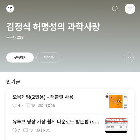
검색하기
티스토리
김정식 허명성의 과학사랑
구독자
239
구독하기
방명록
신고하기 레이어
열기
인기글
오목게임(2인용) - 태블릿 사용
40
19
조회
1,065
유투브 영상 가장 쉽게 다운로드 받는법 (ss
만 추가)
7
10
조회
935