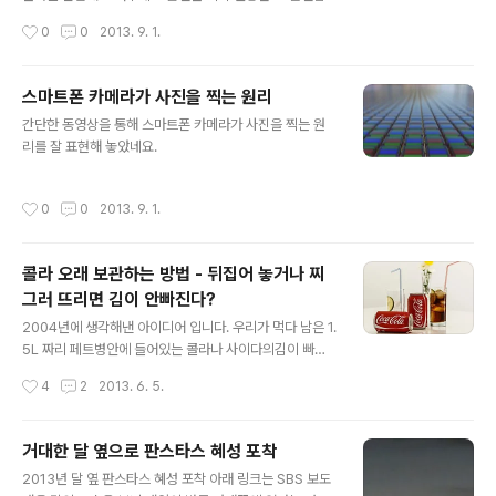
내 할 수 있는 계절 관련 비밀과 탐구, 굉장히 느린 변화들
시다.
작성시간
0
0
2013. 9. 1.
은 어떻게 관찰해야 하는지, 별을 내려다볼 수는 없는지 등
아주 짧은 시간에 궁금증을..
스마트폰 카메라가 사진을 찍는 원리
글 내용
간단한 동영상을 통해 스마트폰 카메라가 사진을 찍는 원
리를 잘 표현해 놓았네요.
작성시간
0
0
2013. 9. 1.
콜라 오래 보관하는 방법 - 뒤집어 놓거나 찌
그러 뜨리면 김이 안빠진다?
글 내용
2004년에 생각해낸 아이디어 입니다. 우리가 먹다 남은 1.
5L 짜리 페트병안에 들어있는 콜라나 사이다의김이 빠지
지 않게 하기 위해서 뒤집어 놓으면 효과가 있다는이야기
작성시간
4
2
2013. 6. 5.
를 들은적이 있다.그렇다면 페트병을 만들때 아예 뒤집어
놓도록 만들면 어떨까아래쪽에 주둥이가 있게 만드는 것도
좋을듯.. 매스컴의 힘이 많은 사람들을 어리석게 만든다는
거대한 달 옆으로 판스타스 혜성 포착
생각을 또 해봅니다.실제로 페트병을 뒤집어 놓는다고 해
글 내용
2013년 달 옆 판스타스 혜성 포착 아래 링크는 SBS 보도
도 거의 소용이 없습니다.페트병을 뒤집어 놓는 이유가 이