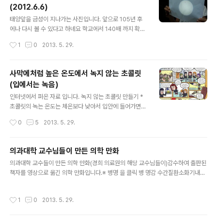
(2012.6.6)
영향을 많이 받는다.조정을 잘못해 나무가지와 충돌하면
글 내용
고장날수도.... 하지만 그럼에도 불구하고 아주 매력적이다.
태양앞을 금성이 지나가는 사진입니다. 앞으로 105년 후
우선 조정법이 쉽다. 위험할때 스마트폰에서 손을 떼면 제
에나 다시 볼 수 있다고 하네요 학교에서 140배 까지 확대
자리에서 멈춘채로 떠 있다.높이도 50m 정도까지 올라갈
되는 디카를 깜빡하고 안 가져 오는 바람에 집에 있는 천체
작성시간
1
0
2013. 5. 29.
수 있다고 한다.(그렇게 높이 못올려 봤다. 바람불어..
망원경을 A4용지에 투영시켜서 촬영했습니다. 그럭저럭
볼만하네요
사막에처럼 높은 온도에서 녹지 않는 초콜릿
(입에서는 녹음)
글 내용
인터넷에서 퍼온 자료 입니다. 녹지 않는 초콜릿 만들기 *
초콜릿의 녹는 온도는 체온보다 낮아서 입안에 들어가면
잘 녹는다. 하지만 더운 여름이나 손으로 잡고 있다보면 쉽
작성시간
0
5
2013. 5. 29.
게 녹아 버려서 불편한 점이 많다. 초콜릿을 더운 여름에도
안 녹게 할 수는 없을까? 영국의 아폰 타프 고등학교, 과학
을 좋아하는 여학생들이 이라크에 주둔하는 영국군인들을
의과대학 교수님들이 만든 의학 만화
위해 더운 날씨에도 녹지 않는 초콜릿을 개발해 냈다. "우
글 내용
의과대학 교수들이 만든 의학 만화(경희 의료원의 해당 교수님들이)감수하여 출판된
리는 인터넷을 뒤지면서 다음에 진행할 과학 프로젝트를
책자를 영상으로 옮긴 의학 만화입니다.※ 병명 을 클릭 병 명감 수간질환소화기내과
찾아보다가 우연히 이라크의 군대에 관한 기사를 읽었어
이정일교수갑상선질환내분비내과 오승준교수갱년기질환내분비내과 김성운교수골
요. 가족들이 보낸 초콜릿이 먹기도 전에 다 녹아 버렸다는
다공증핵의학과 김덕윤교수관절염류머티스내과 양형인교수귀질환이비인후과 변재
내용이었는데, 이 기사를 보는 순간 바로 이거다 싶었죠. 그
작성시간
1
0
2013. 5. 29.
용교수뇌졸중신경과 장대일교수뇌종양신경외과 임영진교수뇌하수체질환내분비내
래서 열에 강한 초콜릿을 만들어 보기로 결심했어요." 꿈많
과 김성운교수눈질환안과 진경현교수다한증흉부외과 조규석교수담도질환소화기내
은 14세 소녀, 베단 잉글랜드의..