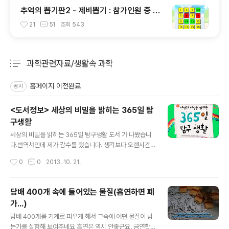
추억의 뽑기판2 - 제비뽑기 : 참가인원 중 원
하는 인원 또는 발표자 선정
21
51
조회
543
과학관련자료/생활속 과학
분류 전체보기
주요 글 목록
홈페이지 이전완료
공지
<도서정보> 세상의 비밀을 밝히는 365일 탐
구생활
글 내용
세상의 비밀을 밝히는 365일 탐구생활 도서 가 나왔습니
다.번역서인데 제가 감수를 했습니다. 생각보다 오랜시간
이 지나서 책이 나왔네요.내용 수준은 초등학생들이 부담
작성시간
0
0
2013. 10. 21.
없이 읽을 수 있는 책입니다. 주변 생활에서 볼 수 있는 소
재들을 가지고 의문점을 제시해 보고 간단하게 탐구하는
책입니다. 아래는 yes24에서 가져온 정보입니다. 『세상
담배 400개 속에 들어있는 물질(흡연하면 폐
의 비밀을 밝히는 365일 탐구생활』과 함께 우리는 직접
가...)
보고, 듣고, 겪은 생활 속 비밀들을 파헤치며 신 나고 재미
글 내용
있게 탐구를 할 수 있습니다. 매 봄마다 철새는 왜 돌아오는
담배 400개를 기계로 피우게 해서 그속에 어떤 물질이 남
지, 꽃은 어떻게 물을 마시는지 등 한 달에 2가지씩 1년 내
는가를 실험해 보여주네요 흡연은 역시 안좋군요. 금연합