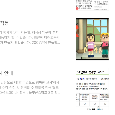
로 돌리면 눈이 위에서 아래로 내려옵니다.
에 마우스를 가져다 대면 메뉴화면이 열리
도 개인적으로 가장 좋아하는 화면입니다. 하
 작동
 행사가 많아 지는데, 행사장 입구에 설치
작동하게 할 수 있습니다. 최근에 미래교육박
가 만들게 되었습니다. 2007년에 만들었던
만들었네요. 10년전에 실제로 학교행사할때
할 수 있을 겁니다. 그 밖에도 아래와 같은
 입구에서 사람이 들어올 때 인사를 하는 용도
영상을 인사대신 넣어 놓으면, 사람이 지나갈
사 안내
 일환으로 제1회‘수업으로 행복한 교사’행사
 수강 신청 및 참석할 수 있도록 적극 협조
00~15:00 나. 장소 : 늘푸른중학교 3층 각
) 1교시 10:00~12:00 생각하고 탐구하
루타 토론수업 비주얼씽킹으로 소통하고 협
 이경숙수석교사 김수분수석교사 김남희수석교
 25명 25명 25명 25명 25명 중식..