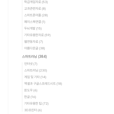
학급게임자료
(53)
교과관련자료
(8)
스마트폰어플
(28)
페이스북연결
(1)
두뇌개발
(15)
기타유용한자료
(59)
웹연동자료
(7)
아름다운글
(38)
스마트러닝
(384)
인터넷
(7)
스마트러닝
(230)
게임 및 기타
(14)
엑셀과 구글스프레드시트
(18)
윈도우
(6)
한글
(16)
기타유용한 팁
(72)
3D프린터
(6)