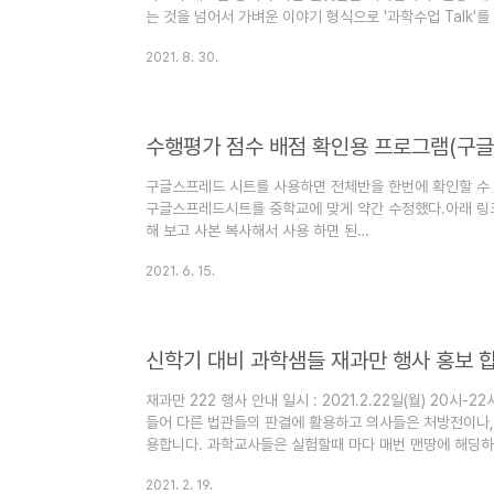
는 것을 넘어서 가벼운 이야기 형식으로 '과학수업 Talk'를
만 톡톡' 안내입니다. 1. 일시 : 2021.9.3(금) 저녁 8시
2021. 8. 30.
행됨) 2. 장소 : ZOOM 3. 주제 : '빛' 단원 수업 어떻게
톡 진행 : 재과만 운영진 6. 참가 신청 : 당일에 공개하
100명 zoom 주소는 아래 링크에 공개 됩니다. https://.
구글스프레드 시트를 사용하면 전체반을 한번에 확인할 수 
구글스프레드시트를 중학교에 맞게 약간 수정했다.아래 링
해 보고 사본 복사해서 사용 하면 된
다.https://docs.google.com/spreadsheets/d/1
2021. 6. 15.
dpBtDSO-eM3JM3Rk/edit?usp=sharing 수행평가
ABCDEFGHIJKLMNOPQRSTUVWXY1. 평가계획서
체학급 해당항목 학생 점수를 복사해서 붙여넣기 하세요*
학급 항목docs.google.com 직접 위 링크에서 사본복사해
신학기 대비 과학샘들 재과만 행사 홍보 
재과만 222 행사 안내 일시 : 2021.2.22일(월) 20시
들어 다른 법관들의 판결에 활용하고 의사들은 처방전이나,
용합니다. 과학교사들은 실험할때 마다 매번 맨땅에 해딩하는 
없이 아주 사소한 것이라도 나눌 수 있는 전국 과학교사 행
2021. 2. 19.
른 샘들의 의견에 작은 조언이나 따뜻한 공감만 해 주셔도 