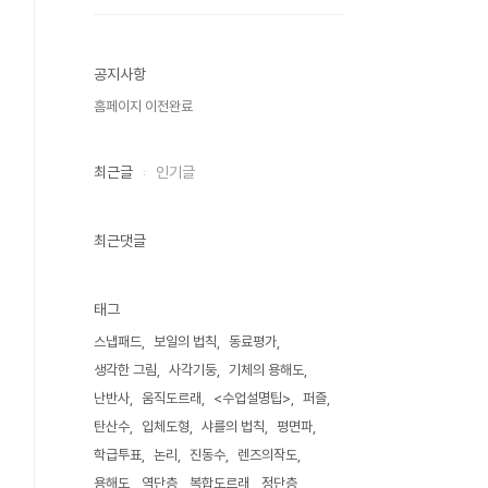
공지사항
홈페이지 이전완료
최근글
인기글
최근댓글
태그
스냅패드
보일의 법칙
동료평가
생각한 그림
사각기둥
기체의 용해도
난반사
움직도르래
<수업설명팁>
퍼즐
탄산수
입체도형
샤를의 법칙
평면파
학급투표
논리
진동수
렌즈의작도
용해도
역단층
복합도르래
정단층