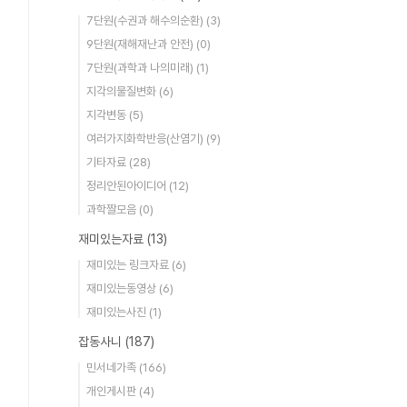
7단원(수권과 해수의순환)
(3)
9단원(재해재난과 안전)
(0)
7단원(과학과 나의미래)
(1)
지각의물질변화
(6)
지각변동
(5)
여러가지화학반응(산염기)
(9)
기타자료
(28)
정리안된아이디어
(12)
과학짤모음
(0)
재미있는자료
(13)
재미있는 링크자료
(6)
재미있는동영상
(6)
재미있는사진
(1)
잡동사니
(187)
민서네가족
(166)
개인게시판
(4)