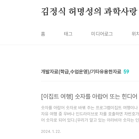
본문 바로가기
김정식 허명성의 과학사랑
홈
태그
미디어로그
위
개발자료(학급,수업운영)/기타유용한자료
59
[이집트 여행] 숫자를 아랍어 또는 힌디어
숫자를 아랍어 숫자로 바꿔 주는 프로그램이집트 여행이나
자유 여행 중 우버나 인드라이브로 차를 호출하면 차번호가
어 숫자로 되어 있다.(우리가 알고 있는 아라비아 숫자는
한다. 대부분 아랍국가에서 사용하는 숫자는 동아리비아 숫
2024. 1. 22.
시를 호출했을 때 맞는 택시가 왔는지 다시 더듬 더듬 확
숫자를 아랍어 숫자로 변환해 주는 프로그램을 만들었다. 