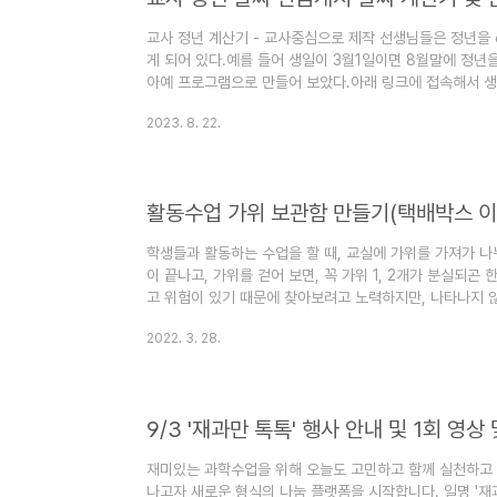
교사 정년 계산기 - 교사중심으로 제작 선생님들은 정년을 
게 되어 있다.예를 들어 생일이 3월1일이면 8월말에 정년을
아예 프로그램으로 만들어 보았다.아래 링크에 접속해서 생
정년날짜와, 연금 수령 날짜 그리고 만나이를 확인할 수 있
2023. 8. 22.
다.https://sciencej.cafe24.com/html5/pension/p
sciencej.cafe24.com퇴직날짜에 따라 연금수령날짜
무조건 65세 부터 연금이 나온다. 만약 명퇴를 신청해서 2
래서 명퇴날짜도 넣어..
활동수업 가위 보관함 만들기(택배박스 이
학생들과 활동하는 수업을 할 때, 교실에 가위를 가져가 나
이 끝나고, 가위를 걷어 보면, 꼭 가위 1, 2개가 분실되곤
고 위험이 있기 때문에 찾아보려고 노력하지만, 나타나지 않
래서 택배박스를 이용한 가위 보관함을 만들어 보았다. 처
2022. 3. 28.
지만, 학생들이 각자 나와서 가져가거나 제자리 돌려 놓을 
가위 보관함을 만들었다. 수업시간 사용해 보니, 생각보다 
택배박스(A형B골 200X100X100mm)을 사용했다. 첨부
9/3 '재과만 톡톡' 행사 안내 및 1회 영상
재미있는 과학수업을 위해 오늘도 고민하고 함께 실천하고 
나고자 새로운 형식의 나눔 플랫폼을 시작합니다. 일명 '재