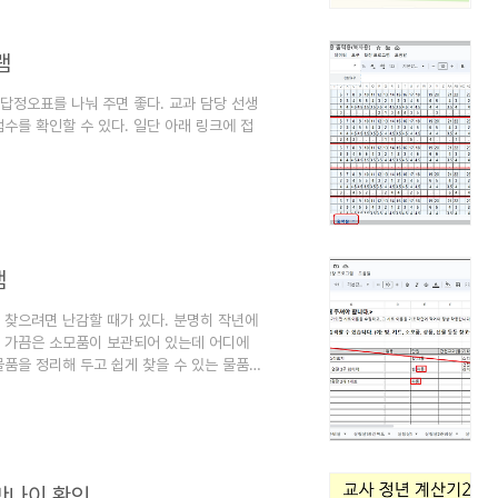
면 필요할 때 바로 실행시키고 숫자를 입력해
램
답정오표를 나눠 주면 좋다. 교과 담당 선생
를 확인할 수 있다. 일단 아래 링크에 접
ZU9FWABjzJTxZ8RQcyqy8liDLzD_ZGHIJGennE1I/edit
라주면 되지만, 개인별로 잘라 주었을 때
래서 교과목별학생정답정오표를 엑셀로 저장해
 배점과 정답이 나오는 정오표로 출력되는 구
램
 찾으려면 난감할 때가 있다. 분명히 작년에
, 가끔은 소모품이 보관되어 있는데 어디에
품을 정리해 두고 쉽게 찾을 수 있는 물품검
의가 되면, 학기초에 실을 하나씩 맡아서 자
도 과학선생님 4분이 함께 하면 금방 입력할
색해 보자.(단 특별실1이나 특별실2에 있는
dsheets/d/1o5yq6X..
만나이 확인