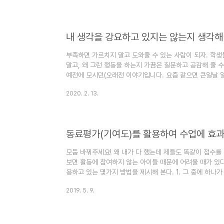
끼리 모여서 아주 작은 이야기부터 시작해 보면 어떨까요?
구원의 손길이 될 수도 있지 않을까요? 이번 행사에 주인공
내 생각을 강요하고 있지는 않는지 생각해
부족하면 가르치지 말고 도와줄 수 있는 사람이 되자. 학
말고, 왜 그런 행동을 하는지 가끔은 질문하고 공감해 줄 
예전에 모시던(오래전 이야기입니다. 요즘 같으면 큰일날 
회하고, 수업중에 갑자기 동의도 구하지 않고 교실에 들어가
2020. 2. 13.
그리고 쉬는 시간에 그선생님을 교장실로 불러서 야단을 치
고 있다. 심지어는 그렇게 수업시간에 학생들 통제를 못한
야 하는 것 아니냐며 야단을 치셨다고 한다. 그래서 많은 
이렇게 말..
동료평가(기여도)를 활용하여 수업에 효
모둠 바꿔주세요! 왜 내가 다 했는데 제들도 똑같이 점수를
보면 활동에 참여하지 않는 아이들 때문에 어려울 때가 있다
용하고 있는 몇가지 방법을 제시해 본다. 1. 그 중에 하나
록 하는 것이다. 모둠원 이름 밑에 모둠활동에 가장 많이 기
2019. 5. 9.
시하게 하도록 한다. 서로 상의 해서 순위를 정하면 된다.
를 정하기 곤란한 경우가 생기기도 하고 서로 높은 순위를 
를 매길 필요는 없다. 만약에 모두 열심히 참여 했다면 공동 