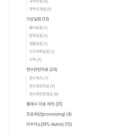
과학마술
(5)
과학오개념
(5)
가상실험
(13)
물리실험
(1)
화학실험
(1)
생물실험
(1)
지구과학실험
(1)
수학
(9)
연수관련자료
(24)
연수책자
(7)
연수관련자료
(9)
연수관련동영상
(8)
플래시 자료 제작
(31)
프로세싱(processing)
(4)
아두이노(SPL-duino)
(10)