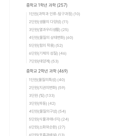
중학교 1학년 과학
(257)
1단원(과학과 인류-탐구과정)
(10)
2단원(생물의 다양성)
(11)
3단원(열과우리생활)
(25)
4단원(물질의 상태변화)
(60)
5단원(힘의 작용)
(52)
6단원(기체의 성질)
(46)
7단원(태양계)
(53)
중학교 2학년 과학
(469)
1단원(물질의특성)
(40)
2단원(지권의변화)
(59)
3단원 (빛)
(133)
3단원(파동)
(42)
4단원(물질의구성)
(54)
5단원(식물과에너지)
(24)
6단원(소화와순환)
(27)
6단원(호흡과배설)
(13)