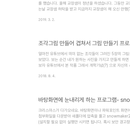
를 했습니다. 올해 교장샘이 정년을 하셨습니다. 그동안 교
는날 교장샘 허락을 받고 지금까지 교장샘이 해 오신 만행(
것만 정리했습니다. 관리자는 크게 2부류로 나눌 수 있습니
2019. 3. 2.
사를 신뢰의 대상으로 보는 사람입니다.교사가 게으르고 
자는 자신이 파놓은 함정에 빠지게 됩니다. 그나마 본인이 
다는 생각이 들기 시작하면 관리자도 선생님들도 불행해 지
학생들을 통제..
조각그림 만들어 겹쳐서 그림 만들기 프
얼마전 유튜브에서 의미 없는 조각들이 그려진 5장의 그림
보았다. 보는 순간 내가 원하는 사진을 가지고 만들게 하면
보자 유튜브에서 본 작품 그래서 개학기념(?) 으로 자신의
그램을 만들었다. 첨부된 프로그램을 다운 받아 압축을 푼다
2018. 8. 4.
바꿔서 기존에 있는 image를 지우고 같은 폴더에 넣어 
폴더에 있는 image 를 가져다가 조각그림으로 만들어 준
든 다음 OHP용지에 출력해서 잘라 겹쳐보면 된다. (OHP
바탕화면에 눈내리게 하는 프로그램- sno
크리스마스가 다가오네요. 바탕화면이나 파워포인트 화면에
첨부화일을 다운받아 새폴더에 압축을 풀고 snowmaker
(설치할 필요 없이 실행만 시키면 됩니다. 혹시 보안 경고
데 눈은 왜 꼭 하늘에서 내려야 할까요그래서 우측아래에