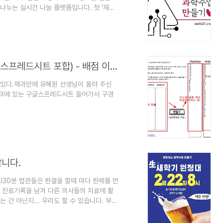
 나누는 실시간 나눔 플랫폼입니다. 첫 '재과
~9시 (실제로는 8시에서 9시30 분 정도까지 진
 할까? 4. 초대 손님 : 김정식 수석선생님 5. 톡
는 ZOOM 주소에 접속하는 순서대로 선착순
.
수행평가 점수 배점 확인용 프로그램(구글스프레드시트 포합) - 배점 이상여부 확인
있다.재과만에 유혜원 선생님이 올려 주신
크에 있는 구글스프레드시트 들어가서 구경
jIsmKCXUt8DXme1tQD5cd7pioX-
 배점 점검
를 보고 수행평가 항목 배점을 입력하세요2. 전
 노란색으로 표시된 곳은 수정하지 마세요전체
도 되고, 아니면 ..
합니다.
-22시30분 법관들은 판결을 할때 마다 판례를 만
 진료기록을 남겨 다른 의사들의 치료에 활
건 아닌지... 우리도 할 수 있습니다. 부담
사가 되길 희망합니다. 내세울게 없어도, 다
됩니다. 새학기 시작 전에 동 학년 과학 샘들