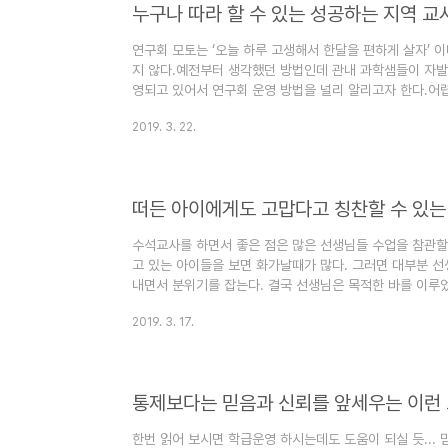
누구나 따라 할 수 있는 성공하는 지역 교
연구회 모토는 ‘오늘 하루 고생해서 한달을 편하게 살자’ 
지 않다.예전부터 생각했던 방법인데 관내 과학샘들이 자
영되고 있어서 연구회 운영 방법을 널리 알리고자 한다.어렵
질적이고 필요하다. 모두 공감하면 된다.1. 교사연구회 모
2019. 3. 22.
인다.2. 그리고 학년별로 모여 앉는다.(인원이 많으면 같은
나갈 단원을 함께 공동연구 한다.(연구라고 거창하게 말할 
나갈 단원을 첫장 부터 모두 펼쳐 놓고, 책을 넘겨 가면서 
법이..
떠든 아이에게도 고맙다고 칭찬할 수 있는
수석교사를 하면서 좋은 점은 많은 선생님들 수업을 참관할 
고 있는 아이들을 보면 화가날때가 많다. 그러면 대부분 
내면서 분위기를 잡는다. 결국 선생님은 목적한 바를 이루었
교실 분위기는 얼음장 처럼 차가워진다. 오늘 활동수업을 하
2019. 3. 17.
생들도 감정이 상해서 다시 즐겁고 재미있는 수업으로 돌아가
배선생님의 수업을 참관하러 들어 갔는데 마찬가지로 수업
이때 선생님은 약간 미안한 표정을 짓고, 떠들고 있는 두 
한데 선생님..
통제보다는 믿음과 신뢰를 앞세우는 이런
한번 읽어 보시면 학급운영 하시는데도 도움이 되실 듯...