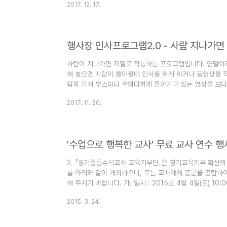
2017. 12. 17.
위로 돌리면 눈이 아래에서 위로 올라가고 마우스휠을 아래
개인적으로 하늘로 올라가는 눈도 멋지네요 우측아래 트리
는데 원하는 모양 선택이 가능합니다. 두번째 화면인 하트
트가 바닥에서 하늘로 올라가..
행사장 인사프로그램2.0 - 사람 지나가면
사람이 지나가면 저절로 작동하는 프로그램입니다. 연말이라
해 놓으면 사람이 들어올때 인사를 하게 하거나 동영상을 
람회 가서 부스마다 무의미하게 돌아가고 있는 영상을 보다
행사장 인사프로그램을 10년 만에 업그레이드 해서 다시 
2017. 11. 30.
사용했던 아래 동영상을 보시면 어떤 원리로 작동하는지 이해
방법으로 활용해도 좋을 것 같네요. 1. 축제장이나 행사장
로 사용 2. 사용하지 않는 컴퓨터를 이용하여 영어회화 동
때 마다 영어..
'수업으로 행복한 교사' 무료 교사 연수 행
2. 「경기중등수석교사 교육기부단」은 경기교육기부 확산의
를 아래와 같이 개최하오니, 모든 교사에게 공문을 공람하여
해 주시기 바랍니다. 가. 일시 : 2015년 4월 4일(토) 10:
교실 다. 개설 프로그램 (사전 수강 신청한 과정의 수업에 참여
2015. 3. 24.
는 프로젝트수업 위기의 아이들과 소통하는 모험상담 하브
력하는 수업 만들기 스마트기술을 활용한 수업개선 강사
사 한은선수석교사 우치갑수석교사 김정식수석교사 수강가능인원