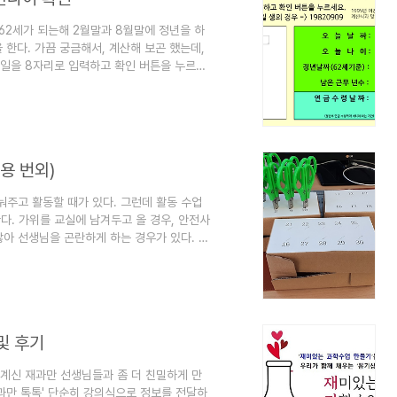
62세가 되는해 2월말과 8월말에 정년을 하
 한다. 가끔 궁금해서, 계산해 보곤 했는데,
일을 8자리로 입력하고 확인 버튼을 누르면
ension.html pension
가 달라진다.2033년 이후에 퇴직하는 사람은
032년에 퇴직을 하면 64세 부터 나온다. 그
용 번외)
눠주고 활동할 때가 있다. 그런데 활동 수업
 한다. 가위를 교실에 남겨두고 올 경우, 안전사
아 선생님을 곤란하게 하는 경우가 있다. 그
음에는 큰 택배박스에 30개의 가위를 보관했
때 혼잡스러울 때가 있어서, 10개씩 보관하는
마음에 든다. 그래서 공개한다. 여기에서는
된 파일은 택배박스에 붙일 수 있는 종이..
 및 후기
계신 재과만 선생님들과 좀 더 친밀하게 만
과만 톡톡' 단순히 강의식으로 정보를 전달하