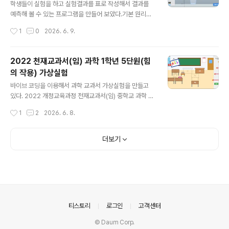
는 것을 넘어, 어떤 과학적 원리로 '항상 일정한 속도'로 물
학생들이 실험을 하고 실험결과를 표로 작성해서 결과를
을 흘려보내 정확한 시간을 측정할 수 있었는지 직접 조작
예측해 볼 수 있는 프로그램을 만들어 보았다.기본 원리는
하며 알아볼 수 있도록 가상실험을 만들어 보았다. 💻 가상
태블릿으로 실험하고, 표 작성과 그래프는 종이에 그리게
작성시간
1
0
2026. 6. 9.
실험 프로그램 실행하기아래 링크에서 실행하면 된다.http
하는 것이 목적이다.과학탐구가상활동지도 함께 올려 놓는
s://sciencej1.caf..
다. 탐구활동지 출력해서 태블릿으로 활동하게 하면 좋다.
아날로그 실험 처럼 조금 더 주의해서 실험하게 하고 싶어
2022 천재교과서(임) 과학 1학년 5단원(힘
서 누르는 깊이가 디지털 숫자로 표시되던 것을 표시되지
의 작용) 가상실험
않게 했다. 측정값표시에서 비밀번호 1004 를 입력하면
글 내용
기존처럼 누른 깊이가 숫자로 표시 된다. 아래 링크에서 실
바이브 코딩을 이용해서 과학 교과서 가상실험을 만들고
험하면 된다.https://sciencej1.cafe24.com/html5/s
있다. 2022 개정교육과정 천재교과서(임) 중학교 과학 교
cience/scienceexploration.html단순히 실험만 하는
과서에 나오는 내용과 일치하게 만들어서 사용할 예정이
작성시간
1
2
2026. 6. 8.
것은 재미가 없으니실험결과를 바탕으로 도전 높이를 정해
다.(물론 다른 과학 교과서도 2022 개정교육과정에서는
..
실험이 비슷하기 때문에 해당 학습내용에서 사용해도 된
다. )아래는 5단원 교과서 pdf 파일이다. 저화질로 압축해
더보기
놓은 파일이다. 원본 파일은 천재교과서 사이트에 가서 다
운 받을 수 있다.아래 링크로 들어가면 전자교과서를 바로
볼 수 있습니다.https://cdata2.tsherpa.co.kr/eboo
k/tsherpa/22/22ebook_M/EB2022GC2NN_02_7
0L/viewer/ebook/index.html?contentInformatio
nURL=..%2F..%2Fresour..
의안내
티스토리
로그인
고객센터
© Daum Corp.