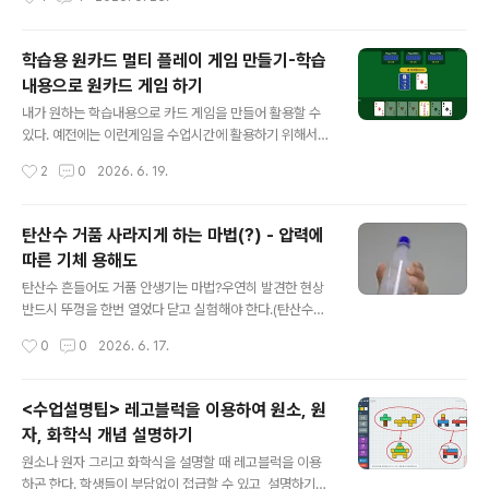
😊..
다 활용도가 훨씬 높다. 2개씩 짝을 이루는 내용만 있으면
쉽게 만들어 활용할 수 있기 때문이다.(예를 들어 문제와 답
형태로도 카드를 만들 수 있다)일단 아래 링크에서 트럼프
학습용 원카드 멀티 플레이 게임 만들기-학습
카드를 가지고 하는 전형적인 원카드 게임을 체험해 보자.
내용으로 원카드 게임 하기
단 아래 게임은 혼자 하는 것이 아니라 2명 이상이 함께 해
글 내용
야 한다. 1명이 방장이 되어 방을 개설하고 다른 친구들은
내가 원하는 학습내용으로 카드 게임을 만들어 활용할 수
방에 접속해야 게임을 진행할 수 있다. (혼자 테스트 해보고
있다. 예전에는 이런게임을 수업시간에 활용하기 위해서
싶으면 브라우저를 2개 열거나, 1개는 컴퓨터에서 1개는
일일이 두꺼운 종이에 인쇄하고, 잘라서 사용하곤 했다. 재
작성시간
2
0
2026. 6. 19.
스마트폰에서 참여해 보면 된다.)* 생각을 바꾸면 더 다양
미는 있지만 한번 수업하자고 종이에 인쇄하고 자르고 준
하게 활용이 가능하다..
비하는시간이 너무 오래 걸리는 단점이 있었다.그래서 각
자의 스마트기기로 온라인 고스톱 게임 처럼, 방장이 만든
탄산수 거품 사라지게 하는 마법(?) - 압력에
방에 4명까지 접속해서 게임을 할 수 있도록 만들어 보았
따른 기체 용해도
다.서버를 사용하긴 하지만, 개인정보가 저장되지는 않고,
글 내용
게임 상태만 게임하는 동안만 저장되기 때문에 걱정없이
탄산수 흔들어도 거품 안생기는 마법?우연히 발견한 현상
사용하면 된다. 게임이 끝나고 나면 30분 후에는 모두 삭
반드시 뚜껑을 한번 열었다 닫고 실험해야 한다.(탄산수는
제 된다.일단 아래 링크에서 트럼프 카드를 가지고 하는 전
따라 내지 말고 뚜껑만 열었다 닫은 후 실험해 보자)(순수
작성시간
0
0
2026. 6. 17.
형적인 원카드 게임을 체험해 보자. 아래 게임에서는 조커
한 탄산수가 잘 된다. 무언가 포함되어 있는 탄산수는 잘 되
나 7이 나올때 내가 원하는 모양으로 무늬를 ..
지 않는것으로 보인다)살짝 흔들어 주면 자잘한 기포가 탄
산수 안에 많이 생긴다.그럼 더 세게 흔들면? 더 많이 생길
<수업설명팁> 레고블럭을 이용하여 원소, 원
까? 더 세게 흔들면 자잘한 거품이 병안에 안만들어진다.
자, 화학식 개념 설명하기
기체 용해도 때문이다. 일단 아래 영상을 한번 보기 바란다.
글 내용
https://youtube.com/shorts/Q5goWufCuZQ 원리
원소나 원자 그리고 화학식을 설명할 때 레고블럭을 이용
는 기체의 용해도 때문이다.탄산수 마개를 열었다 닫으면
하곤 한다. 학생들이 부담없이 접급할 수 있고, 설명하기도