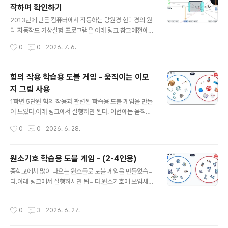
작하며 확인하기
는 초간단 문제 풀이 프로그램'을 만들었습니다! 아래 구글
글 내용
스프레드시트를 사본 복사해서 우리 반에 맞게 수정만 하
2013년에 만든 컴퓨터에서 작동하는 망원경 현미경의 원
면, 누구나 5분 만에 맞춤형 형성평가 프로그램을 만들어
리 자동작도 가상실험 프로그램은 아래 링크 참고예전에
활용할 수 있습니다. 관리자 모드가 추가되었습니다. 🚀 일
만든 프로그램은 웹에서 작동하지 않기 때문에 웹에서 작
작성시간
0
0
2026. 7. 6.
단 아래 링크에 접속해서 1학년 1반 학생으로 참여해 보세
동하도록 업데이트 했습니다. https://sciencelove.co
요(1-80번 번호 아무거나 선택..
m/1119 망원경 현미경의 원리 자동작도 가상실험 프로그
램2.02.0으로 업그레이드 하면서 첫번째 렌즈의 종류도
힘의 작용 학습용 도블 게임 - 움직이는 이모
바꿀 수 있게 했습니다. 렌즈 2개를 이용하여 갈릴레이 망
지 그림 사용
원경 : 볼록렌즈와 오목렌즈 이용 케플러 망원경 : 볼록렌즈
글 내용
2개 이용 그리고 가까이sciencelove.com 학생들이 직
1학년 5단원 힘의 작용과 관련된 학습용 도블 게임을 만들
접 물체와 렌즈를 움직여보며 빛의 굴절과 상이 맺히는 과
어 보았다.아래 링크에서 실행하면 된다. 이번에는 움직이
정을 스마트폰이나 PC에서 직관적으로 탐구할 수 있습니
는 이모지 그림들을 이용해서 만들었다. (선생님들도 맨아
작성시간
0
0
2026. 6. 28.
다.https://sciencej.cafe24.com/html5/telesco..
래 추가한 링크에 가서 본인의 내용과 그림으로 변환해서
직접 만들 수 있다.)http://edgo.kr/8ZvQi 단순하게 그
림을 먼저 누르는 것이 아니라, 그림을 누르고 친구들에게
원소기호 학습용 도블 게임 - (2-4인용)
그 의미를 설명을 할 수 있어야 한다. 그리고 같은 모둠 친
글 내용
중학교에서 많이 나오는 원소들로 도블 게임을 만들었습니
구들이 설명에 동의해야 정답 처리를 해서 점수를 부여 할
다.아래 링크에서 실행하시면 됩니다.원소기호에 쓰임새
수 있다. 틀리면 오답 처리. 그래서 학습용 도블 게임이다.
까지 포함된 버전입니다.http://edgo.kr/WQrgc 아래는
지금까지 단어 위주의 도블게임을 만들었다면, 단어뿐만
그냥 원소기호 표시 위주로 사용된 도블게임입니다.http://
아니라 문제를 출제하는 형태로도 만들 수 있게 되었다.예
작성시간
0
3
2026. 6. 27.
edgo.kr/pREhw이곳에 사용된 이미지는 아래 링크에서
를 들어 기존에는 학생이 그림이나 단어를 선택하면 그 그
가져왔습니다.https://www.flaticon.com/ 처음 시작화
림과 관련된 단어..