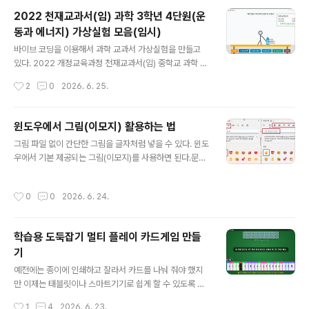
면에서 내용미리 공부하기를 누르면 학습화면으로 이동해
2022 천재교과서(임) 과학 3학년 4단원(운
서 다함께 공부해 볼 수 있다. 게임 도중에 원소를 먼저 누
동과 에너지) 가상실험 모음(임시)
른다고 점수가 올라가는게 아닙니다. 먼저 누른 친구가 원
글 내용
소아름을 정확하게 이야기 해야하고, 친구들이 듣고 정답
바이브 코딩을 이용해서 과학 교과서 가상실험을 만들고
으로 인정해야 정답처리를 할 수 있습니다. 설명을 못하면
있다. 2022 개정교육과정 천재교과서(임) 중학교 과학 교
오답 처리하면 됩니다. 추가 : 인공지능 제미나이에게 만들
과서에 나오는 내용과 일치하게 만들어서 사용할 예정이
작성시간
2
0
2026. 6. 25.
어 ..
다.(물론 다른 과학 교과서도 2022 개정교육과정에서는
실험이 비슷하기 때문에 해당 학습내용에서 사용해도 된
다. )아래는 4단원 교과서 pdf 파일이다. 저화질로 압축해
윈도우에서 그림(이모지) 활용하는 법
놓은 파일이다. 원본 파일은 천재교과서 사이트에 가서 다
글 내용
그림 파일 없이 간단한 그림을 글자처럼 넣을 수 있다. 윈도
운 받을 수 있다. 교과서 페이지를 펴 놓고 아래 가상실험을
우에서 기본 제공되는 그림(이모지)를 사용하면 된다.문서
이용해서 교과서 탐구나 해보기에 답을 달게 할 수 있다.(그
에도 넣을 수 있고, 이 사이트에서 구글스프레드 시트나 문
래서 가상실험에 너무 자세한 설명은 넣지 않았다. 책을 보
자로 만드는 모든 프로그램에도 넣을 수 있다. 직접 이모지
고 활용하면 되기 때문이다. 오히려 많은 설명이 방해가 될
작성시간
0
0
2026. 6. 24.
를 검색하고 싶으면입력창에서 윈도우키 + .(마침표) 를 누
때가 있다.)가상실험을 미리 해보고, 실제 실험을 하면 실험
르면 나온다.그럼 이모지를 선택하고 직접 찾아 보거나, 아
을 하는데도 도움이 많이 ..
니면 이모지 검색을 통해서 원하는 이모지를 찾으면 된다.
학습용 도둑잡기 멀티 플레이 카드게임 만들
윈도우에서 지원하는 이모지는 3700 여개 된다. 아래 대
기
표적인 이모지만 모아 놓았다.이모지를 사용하면 그림파일
글 내용
없이도 문자처럼 표현할 수 있다. 검색하기 귀찮으면 아래
예전에는 종이에 인쇄하고 잘라서 카드를 나눠 줘야 했지
이모지 중에 원하는 이모지를 복사해서 글자처럼 사용해도
만 이제는 태블릿이나 스마트기기로 쉽게 할 수 있도록 만
된다. 😀 표정과 사람😀 😃 😄 😁 😆 😅 😂 🤣 🥲 ☺️
들었다. 도둑잡기 카드게임은 앞서 소개한 원카드 게임보
작성시간
1
4
2026. 6. 23.