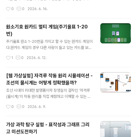
탄산수 내부는 대기압과 같은 1기압이 된다그래서 살짝 흔
좋기 때문이다. 그래서 이번에는 프로그램으로 만들어 보
작성시간
0
0
2026. 6. 16.
들어 주면 탄산수 내부에 녹아있던 이산화탄소가 기포가
았다. 레고블럭 만드는 프로그램은 아래 링크에서 실행하
되어 밖으로 ..
면 된다. https://sciencej1.cafe24.com/html5/lego/
lego2d.html배치된 블럭위에 마우스를 올리고 마우스 휠
원소기호 원카드 멀티 게임(주기율표 1-20
을 돌리면 색을 바꿀 수 있다.배치된 블럭을 하나씩 드래그
번)
해서 화면상에서 분해해 볼 수 있다. 위 그림처럼 기존 모형
글 내용
을 분해해서 새로운 모형을 만들어 보는 것도 좋다. 1. 원소
주기율표 원소 1-20번을 가지고 할 수 있는 원카드 게임이
개념레고 블럭으로 만들어진 나무도 있고, 강아지도 있고,
다.원카드 게임의 경우 다른 사람이 들고 있는 카드를 보면
집도 있어. 더 다양한 것들을 만들고 싶어. 선생님이 보여
안된다. 서로 상대방 카드를 보지 못하게 하면서 게임을 진
작성시간
1
0
2026. 6. 12.
준 이런 모양도 만들 수 있을까?제일 먼저 해..
행하기 위해 멀티플레이어 게임을 만들어야 했다. 1명이 방
장이 되어 방을 개설하면, 나머지 3명은 각자 자신의 태블
릿을 가지고 방에 접속해서 4명이 함께 게임을 진행할 수
[웹 가상실험] 자격루 작동 원리 시뮬레이션 -
있다.방을 개설하기 위해서는 서버가 필요한데, 누구나 회
조선의 물시계는 어떻게 정확했을까?
원가입 없이 사용할 수 있도록 아주 쉽게 만들어 보았다.원
글 내용
소 원카드 게임은 아래 링크에서 실행하면 된다. http://sci
조선 시대의 위대한 발명품이자 장영실의 걸작인 '자격루
encej1.cafe24.com/onecard/jcard/onecardj.htm
(물시계)'의 작동 원리를 직접 체험하고 이해할 수 있는 가
l1명이 방장 역할을 해야 한다.링크에 접속해서 1명이 먼저
상실험(시뮬레이션) 프로그램을 만들어 보았다.힘과 우리
작성시간
0
0
2026. 6. 9.
방을 개설해야 한다. - 새방 만들기를 눌러 나..
생활에서 힘의 사용 예시로 자격루에 대한 소개가 있다.여
러 자료를 찾아 보면서 든 의문은 파수호(물단지)에 수면
높이가 달라지면 수압이 달라져서 물이 떨어지는 속도가
가상 과학 탐구 실험 - 표작성과 그래프 그리
달라질 텐데 이것에 대한 설명이 자세히 되어 있지 않고, 대
고 미션도전하기
충 얼버무려 논 경우가 많았다. 그래서 단순히 물이 차오르
글 내용