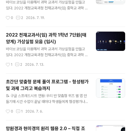
볼 수 있습니다. https://cdata2.tsherpa.co.kr/eboo
바이브 코딩을 이용해서 과학 교과서 가상실험을 만들고
k/tsherpa/22/22ebook_M/EB2022GC2NN_02_8
있다. 2022 개정교육과정 천재교과서(임) 중학교 과학 교
0L/viewer/ebook/index.html?contentInformatio
과서에 나오는 내용과 일치하게 만들어서 사용할 예정이
작성시간
0
2
2026. 7. 19.
nURL=..%2F..%2Fresou..
다.(물론 다른 과학 교과서도 2022 개정교육과정에서는
실험이 비슷하기 때문에 해당 학습내용에서 사용해도 된
다. )아래는 6단원 교과서 pdf 파일이다. 저화질로 압축해
2022 천재교과서(임) 과학 1학년 7단원(태
놓은 파일이다. 원본 파일은 천재교과서 사이트에 가서 다
양계) 가상실험 모음 (임시)
운 받을 수 있다.아래 링크로 들어가면 전자교과서를 바로
글 내용
볼 수 있습니다. https://cdata2.tsherpa.co.kr/eboo
바이브 코딩을 이용해서 과학 교과서 가상실험을 만들고
k/tsherpa/22/22ebook_M/EB2022GC2NN_02_7
있다. 2022 개정교육과정 천재교과서(임) 중학교 과학 교
0L/viewer/ebook/index.html?contentInformatio
과서에 나오는 내용과 일치하게 만들어서 사용할 예정이
작성시간
1
2
2026. 7. 13.
nURL=..%2F..%2Fresou..
다.(물론 다른 과학 교과서도 2022 개정교육과정에서는
실험이 비슷하기 때문에 해당 학습내용에서 사용해도 된
다. )아래는 7단원 교과서 pdf 파일이다. 저화질로 압축해
초간단 맞춤형 문제 풀이 프로그램 - 형성평가
놓은 파일이다. 원본 파일은 천재교과서 사이트에 가서 다
및 과제 그리고 복습까지
운 받을 수 있다.아래 링크로 들어가면 전자교과서를 바로
글 내용
볼 수 있습니다. https://cdata2.tsherpa.co.kr/eboo
📝 구글 스프레드시트 연동! 우리 반 맞춤형 퀴즈 웹 앱 만
k/tsherpa/22/22ebook_M/EB2022GC2NN_02_7
들기매 시간 수업이 끝날 때마다 학생들에게 형성평가나
0L/viewer/ebook/index.html?contentInformatio
퀴즈를 풀게 하고 싶지만, 현실적인 벽에 부딪힌 적 많았습
작성시간
0
1
2026. 7. 6.
nURL=..%2F..%2Fresou..
니다.학생들이 매번 회원가입을 하거나 로그인을 해야 하
는 불편함이 컸고, 선생님 입장에서도 새로운 플랫폼에 문
제를 출제하고 세팅하는 과정이 여간 번거로운 일이 아니
망원경과 현미경의 원리 웹용 2.0 – 직접 조
었습니다.이러한 현장의 어려움을 해결하고자 '로그인 없