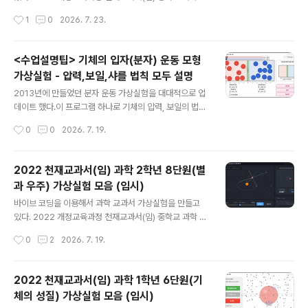
서 비교할 수 있도록 만들어졌다.누구나 소스를 복사해서
과서에 나오는 내용과 일치하게 만들어서 사용할 예정이
작성시간
1
0
2026. 7. 23.
원하는 실험 주제에 맞게 수정하여 사용하실..
다.(물론 다른 과학 교과서도 2022 개정교육과정에서는
실험이 비슷하기 때문에 해당 학습내용에서 사용해도 된
다. )아래는 7단원 교과서 pdf 파일이다. 저화질로 압축해
<수업설명팁> 기체의 입자(분자) 운동 모형
놓은 파일이다. 원본 파일은 천재교과서 사이트에 가서 다
가상실험 - 압력,보일,샤를 법칙 모두 설명
운 받을 수 있다.아래 링크로 들어가면 전자교과서를 바로
글 내용
볼 수 있습니다. https://cdata2.tsherpa.co.kr/eboo
2013년에 만들었던 분자 운동 가상실험을 대대적으로 업
k/tsherpa/22/22ebook_M/EB2022GC2NN_02_8
데이트 했다.이 프로그램 하나로 기체의 압력, 보일의 법칙,
0L/viewer/ebook/index.html?contentInformatio
샤를의 법칙 등등 기체의 성질과 관련된 대부분을 설명할
작성시간
0
0
2026. 7. 19.
nURL=..%2F..%2Fresou..
수 있다. 아래 링크에서 실행하면 된다. https://sciencej
1.cafe24.com/html5/Molecularmotion/molecular
motion2.html1. 수업시간에 활용방법 공기를 넣은 풍선
2022 천재교과서(임) 과학 2학년 8단원(별
을 보여주면서 질문한다. 이 풍선은 왜 더 이상 부풀어 오르
과 우주) 가상실험 모음 (임시)
지 않는 것일까? 이 풍선을 더 부풀어 오르게 하려면 어떻
글 내용
게 해야 할까?풍선 안쪽과 바깥쪽의 충돌횟수가 같아질때
바이브 코딩을 이용해서 과학 교과서 가상실험을 만들고
까지 풍선은 부풀어 오른다. 따라서 풍선을 더 부풀게 하려
있다. 2022 개정교육과정 천재교과서(임) 중학교 과학 교
면, 풍선 안쪽의 분자들의 충돌횟수를 많게 하거나, 바깥쪽
과서에 나오는 내용과 일치하게 만들어서 사용할 예정이
작성시간
0
2
2026. 7. 19.
의 충돌횟수를 줄이면 된다. 풍선에 바람을..
다.(물론 다른 과학 교과서도 2022 개정교육과정에서는
실험이 비슷하기 때문에 해당 학습내용에서 사용해도 된
다. )아래는 6단원 교과서 pdf 파일이다. 저화질로 압축해
2022 천재교과서(임) 과학 1학년 6단원(기
놓은 파일이다. 원본 파일은 천재교과서 사이트에 가서 다
체의 성질) 가상실험 모음 (임시)
운 받을 수 있다.아래 링크로 들어가면 전자교과서를 바로
글 내용