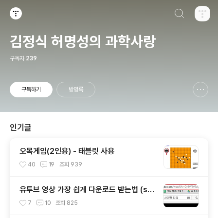
검색하기
티스토리
김정식 허명성의 과학사랑
구독자
239
구독하기
방명록
신고하기 레이어
열기
인기글
오목게임(2인용) - 태블릿 사용
40
19
조회
939
유투브 영상 가장 쉽게 다운로드 받는법 (ss
만 추가)
7
10
조회
825