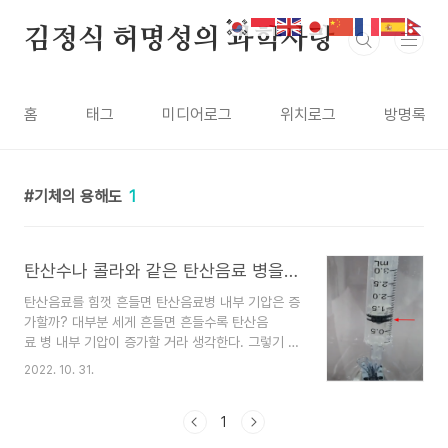
본문 바로가기
김정식 허명성의 과학사랑
홈
태그
미디어로그
위치로그
방명록
기체의 용해도
1
탄산수나 콜라와 같은 탄산음료 병을 흔들면 내부 기압은 증가할까?[탄산수실험2]
탄산음료를 힘껏 흔들면 탄산음료병 내부 기압은 증
가할까? 대부분 세게 흔들면 흔들수록 탄산음
료 병 내부 기압이 증가할 거라 생각한다. 그렇기 때
문에 뚜껑을 열면 탄산음료가 뿜어져 나온다고 생각
2022. 10. 31.
한다. 하지만 처음에 구입했을 때 탄산음료와 힘
껏 흔들었을 때 탄산음료 병 내부의 기압은 변하
지 않는다. 학생들도 해 볼 수 있게 아주 간단한 실
1
험을 설계해 보았다. 우선 실험 동영상을 보자.