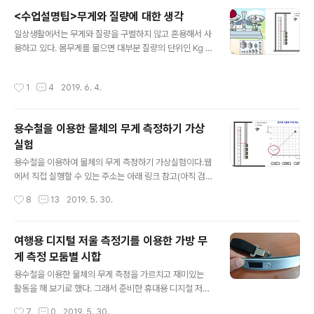
은 에너지를 잃지 않는 한 원운동이나 타원운동을 하게 됩
<수업설명팁>무게와 질량에 대한 생각
니다. 공기저항이 있는 곳에서는 에너지를 조금씩 잃게 되
글 내용
일상생활에서는 무게와 질량을 구별하지 않고 혼용해서 사
어 위치에너지가 조금씩 감소하다가 바닥에 떨어지게 됩니
용하고 있다. 몸무게를 물으면 대부분 질량의 단위인 Kg 으
다. 1. 타원 운동을 할때 케플러 법칙에 의한 지구표면에 가
로 이야기 한다. 그러다 보니 학생들도 무게와 질량을 구분
까울수록 포탄 속도가 빨라져야 합니다. 멀어지면 속도가
해야 할 필요성을 느끼지 못하고, 힘들게 무게단위인 N 으
늦어져야 하구요. 2. 계산해서 만든 식이 아니라 단순한 시
작성시간
1
4
2019. 6. 4.
로 바꾸어야 하는지 이해하지 못한다. 중요한 것은 질량은
뮬레이션이라 실제 운동과 차이가 있을 수 있습니다. ----
변하지 않는 고유한 양인데 왜 우리는 항상 용수철이 들어
- 뉴턴은 대포를 세게 쏘..
간 저울로 장소에 따라 변하는 무게를 측정하고 읽을때는
용수철을 이용한 물체의 무게 측정하기 가상
질량단위로 읽고 있는 것일까? Kg으로 답하고 싶다면 그냥
실험
윗접시 저울로 측정하고 질량단위로 답하면 편할텐데... 그
글 내용
이유를 고민해 봤는데, 용수철을 이용한 측정이 훨씬 편리
용수철을 이용하여 물체의 무게 측정하기 가상실험이다.웹
하기 때문이다. (학생들에게 직접 경험시켜 보자.) 용수철
에서 직접 실행할 수 있는 주소는 아래 링크 참고(아직 검증
저울과 윗접시 저울을 주고(시범실험을 할때는 교단선진화
이 안되서 약간의 오류가 있을 수 있다)https://sciencej.
작성시간
8
13
2019. 5. 30.
를 이용하여 가상실험으로 보여주..
cafe24.com/html5/springweight/springweight.h
tml실험실에 가지 않고 컴퓨터나 스마트폰으로 실험이 가
능하다. 또는 직접 실험하기 전에 실험방법을 익히는데 활
여행용 디지털 저울 측정기를 이용한 가방 무
용할 수도 있다.그리고 실제 실험실에서 실험해 보면 첫번
게 측정 모둠별 시합
째 측정값이 제대로 나오지 않는 경우까지 똑같이 만들었
글 내용
다.가상실험을 통해 실제 실험에서 오류가 나는 부분도 다
용수철을 이용한 물체의 무게 측정을 가르치고 재미있는
시 생각하고 실험을 보완해 볼 수 있다. 과학실에 비치된 당
활동을 해 보기로 했다. 그래서 준비한 휴대용 디지철 저울
김용 용수철의 경우 용수철이 딱 붙어 있으므로 처음 위치
측정기 보통 여행용 가방의 무게를 측정하기 위해 만든 저
작성시간
7
0
2019. 5. 30.