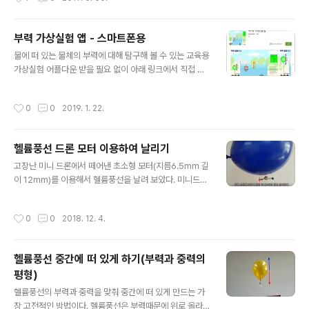
가 평형점이 아니다. 그래서 실험 결과가 비례 형태로 나오
울인데 가격도 싸고, 40-50Kg까지 측정이 가능하다. 재
지 ..
미없고 딱딱한 실험이지만, 모둠별로 실제 체험을 하게 해
보자. 모둠을 구성한 다음 모둠별로 가방 2개를 준비한다.
부력 가상실험 앱 - 스마트폰용
선생님이 제시한 무게가 나오도록 가방에 물건을 채워 넣
글 내용
물에 떠 있는 물체의 부력에 대해 탐구해 볼 수 있는 교육용
도록 하자. (처음에는 얼만큼 무게를 측정할 건지 알려주지
가상실험 어플다운 받을 필요 없이 아래 링크에서 직접 실
말자) 용수철 저울이나 생수병을 제공하면 더 재미있는 실
행하면 된다.https://sciencej.cafe24.com/html5/Bu
험이 가능하다. 과학실에 용수철 저울 1개를 제공하거나.
oyancy/Buoyancy.html Buoyancy sciencej.cafe2
물이 들어있는 생수병의 무게를 알려주고 비교해 볼 수 있
작성시간
0
0
2019. 1. 22.
4.com 플레이스토어에서 부력 실험 으로 검색하거나 아
도록 제공 해도 좋다. (용수철 저울과 생수병을 제공하면 시
래 링크에서 다운 받을 수 있다.https://play.google.co
키지 않아도 생수병 무게를 열..
m/store/apps/details?id=air.com.sciencelove.B
헬륨풍선 드론 모터 이용하여 날리기
uoyancy 자세한 설명 및 컴퓨터용 프로그램은 아래 링크
글 내용
참고https://sciencelove.com/2274 부력 가상 실험 -
고장난 미니 드론에서 떼어낸 초소형 모터(지름6.5mm 길
물에 뜨는 물체물에 뜨는 물체를 이용해서 부력의 크기를
이 12mm)를 이용해서 헬륨풍선을 날려 보았다. 미니드론
가상으로 실험해 볼 수 있습니다. 웹에서 ..
초소형 모터에 전지를 연결하고 헬륨풍선에 단 다음 고무
찰흙을 이용해서 중력과 부력이 평형이 되게 맞추었다. 그
작성시간
0
0
2018. 12. 4.
리고 전원을 연결하면 헬륨풍선이 공중에 뜬 채로 날아간
다. 16인치(40cm) 헬륨풍선을 크게 불면 보통 34g 정도
까지 띄울 수 있다 제작한 드론모터와 건전지 총 무게는 5.
헬륨풍선 중간에 떠 있게 하기(부력과 중력의
3g 이다. 따라서 헬륨풍선에 매달아서 충분하게 뜰 수 있
평형)
다. 참고로 풍선의 크기에 따른 부력은 14인치(부력 23g),
글 내용
11인치(부력 10g), 9인치(부력 6g) 정도이다. 10인치(25
헬륨풍선의 부력과 중력을 맞춰 중간에 떠 있게 만드는 가
cm)풍선으로도 모터와 전지를 매달고 띄우는데 성공했다.
장 고전적인 방법이다. 헬륨풍선은 부력때문에 위로 올라