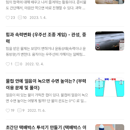
타나게 만들었다.움직이기 전까지 마찰력의 크기는 작용한
힘의 합력에 대해 배우고 나서 즐겨하는 활동이다. 준비물
힘의 크기와 같다. 학생들은 마찰력이 커서 움직이지 않는
도 간단해서, 마음만 먹으면 바로 진행할 수 있다. 과학 수
다는 오개념을 갖기 쉽다.잡아 당기는 힘보다 마찰력이 더
업 시간뿐만 아니라 최근에는 일반교과 시간에도 모둠 활
작성시간
23
10
2023. 1. 4.
크면, 줄다리기 시합 하는 것처럼 마찰력 쪽으로 병이 끌려
동으로도 많이 활용하고 있다. 학기 말 모둠 활동으로 기록
가..
이나 경쟁게임으로도 좋다. 고무줄, 50cm 끈 4개, 종이컵
너무 쉬워서 만드는 방법은 설명이 필요 없다. 1개의 고무
힘과 속력변화 (우주선 조종 게임) - 관성, 중
줄에 끈 4개를 연결하면 된다. 여유가 있다면 고무줄에 끈
력
을 직접 연결하지 말고, 클립을 통해 연결한다. 그럼 클립이
글 내용
고무줄 사이를 이동해 다니기 때문에 좀 더 협력이 필요하
힘을 받은 물체는 모양이 변하거나 운동상태(속력이나 운
다. 그리고 끈 끝에 고리를 연결해 주는 것도 좋다. 고리에
동방향)가 변한다. 움직이는 우주선에 가해지는 알짜힘이
손가락을 넣고 게임을 하게 할 수 있다. 고리가 없으면 학생
0이면 등속직선운동을 하게 된다. 즉 외부에서 힘을 받지
작성시간
1
0
2022. 12. 4.
들이 자꾸 끈을 짧게 잡으려고 한다. 클립이나 고리 대신 실
않으면 운동상태가 변하지 않는다. 이것을 관성이라 한다.
로 고리를 만들..
학생들에게 수업하다 보면 이 관계를 잘 이해하지 못하는
경향이 있다. 특히 운동하는 물체는 운동방향으로 힘을 받
물컵 안에 얼음이 녹으면 수면 높이는? (부력
고 있다는 오개념을 가지기도 한다. 그래서 힘과 속력변화
이용 문제 및 풀이)
를 체험할 수 있는 게임을 만들었다. 아래 링크에 접속해서
글 내용
재미있게 게임처럼 놀면서 관성과 힘과 운동상태와의 관계
얼음이 떠 있는 물이 가득찬 컵이 있다. 물컵에 얼음이 녹으
를 이해하게 하면 된다. https://sciencej1.cafe24.co
면 수면 높이는 어떻게 될까? 단 물의 온도는 0°C 로 일정
m/html5/inertia/kjs_inertia.html 1. 조이스틱을 이용
하다고 가정해 보자. 수면이 올라가 물이 넘칠까? 아니면
작성시간
19
9
2022. 11. 6.
해서 우주선을 움직이게 하면 된다. 우주선에 힘을 가하면
수면이 줄어 들까?그냥 간단하게 얼음이 녹아 물이 되면 부
..
피가 감소하기 때문에 수면은 변하지 않는다고 이야기 하
면 된다. 물이 얼어 얼음이 되면 부피가 1.1배 정도 늘어난
초간단 택배박스 투석기 만들기 (택배박스 이
다. 대부분 물질은 액체에서 고체가 되면 부피가 줄어들지