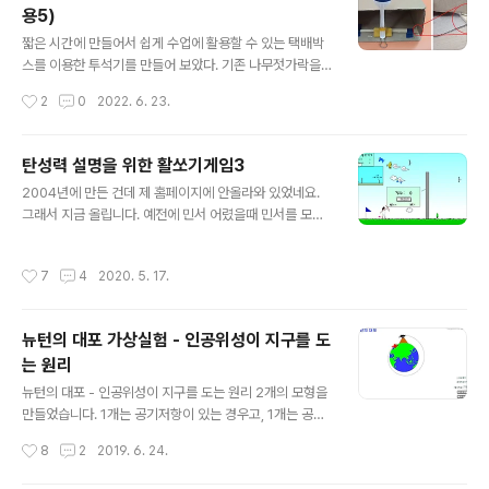
용5)
만 물은 예외라 액체에서 고체가 되면 오히려 부피가 증가
글 내용
한다. 그래서 물보다 얼음의 밀도가 작기 때문에 얼음은 물
짧은 시간에 만들어서 쉽게 수업에 활용할 수 있는 택배박
위에 떠 있을 수 있다. 보통 물은 0 °C에서 0.9998 g/cm
스를 이용한 투석기를 만들어 보았다. 기존 나무젓가락을
³정도의 밀도이고, 얼음은 0.9167 g/cm³정도의 밀도
이용해서 만드는 투석기는 고무줄도 너무 많이 들고, 만든
작성시간
2
0
2022. 6. 23.
를 지닌다. 얼음 100g이 고체상태에서 액체상태로 변해
후 뒷 처리도 쉽지 않았다. 그래서 택배박스를 이용해서 간
도 질량은 ..
단하게 만들 수 있는 투석기를 개발 하게 되었다. 수업이 끝
나면 택배박스 투석기는 바로 분해 해서 다음 반에 가서 만
탄성력 설명을 위한 활쏘기게임3
드는 것부터 다시 시작해서 재 활용 할 수 있다. 개인별로
글 내용
2004년에 만든 건데 제 홈페이지에 안올라와 있었네요.
만드는 것도 좋지만, 2명 또는 모둠별로 만들게 해서 함께
그래서 지금 올립니다. 예전에 민서 어렸을때 민서를 모델
탐구하게 하면 더 의미가 있다. 먼저 투석기 동영상을 보자
로 만든거네요. 탄성력에서 수업시간에 보여주는 활쏘기
https://youtu.be/d6yrZfqWcVo 택배박스(A형B골20
게임입니다. 새를 맞추는 게임이 아니라, 멀리 떨어져 있는
0x100x100mm), 택배박스(A형D골180x100x100m
작성시간
7
4
2020. 5. 17.
과녁을 맞추는 게임입니다. 탄성력 수업을 가르칠때면 매
m) 추천 고무줄 2개, 나무젓가락(20cm 이상), 일회용..
번 수업 들어가자 마자 활쏘기 게임을 틀어 놓고, 혼자 게임
을 합니다. 학생들이 뭐라고 해도 못 들은 척 하고.... 그럼
뉴턴의 대포 가상실험 - 인공위성이 지구를 도
어느순간에 학생들이 훈수를 들기 시작합니다. 조금 더 쎄
는 원리
게 쏴야지요. 내가 쏘면 샘보다 더 잘 쏠 수 있어요. 등등....
글 내용
그 때 제가 말하지요. 어떻게 해야 멀리 쏠 수 있는데, 왜 그
뉴턴의 대포 - 인공위성이 지구를 도는 원리 2개의 모형을
렇지? (자연스럽게 탄성력에 대한 설명을 이끌어 냅니다.)
만들었습니다. 1개는 공기저항이 있는 경우고, 1개는 공기
활을 멀리 나가게 하려면 힘껏 잡아당겨야 할까? 힘껏 잡아
저항을 조절할 수 있는 경우입니다. 뉴턴의 대포를 공기저
작성시간
8
2
2019. 6. 24.
당겼는..
항이 있을때 생각해 보게 하는 것도 재미있는 활동이 될 것
같습니다. 뉴턴의 대포1.1 처럼 공기저항이 없으면 대포알