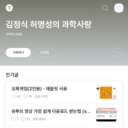
검색하기
티스토리
김정식 허명성의 과학사랑
구독자
240
구독하기
방명록
신고하기 레이어
열기
인기글
오목게임(2인용) - 태블릿 사용
40
19
조회
992
유투브 영상 가장 쉽게 다운로드 받는법 (ss
만 추가)
7
10
조회
860