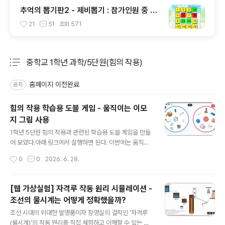
추억의 뽑기판2 - 제비뽑기 : 참가인원 중 원
하는 인원 또는 발표자 선정
21
51
조회
571
중학교 1학년 과학/5단원(힘의 작용)
분류 전체보기
주요 글 목록
홈페이지 이전완료
공지
힘의 작용 학습용 도블 게임 - 움직이는 이모
지 그림 사용
글 내용
1학년 5단원 힘의 작용과 관련된 학습용 도블 게임을 만들
어 보았다.아래 링크에서 실행하면 된다. 이번에는 움직이
는 이모지 그림들을 이용해서 만들었다. (선생님들도 맨아
작성시간
0
0
2026. 6. 28.
래 추가한 링크에 가서 본인의 내용과 그림으로 변환해서
직접 만들 수 있다.)http://edgo.kr/8ZvQi 단순하게 그
림을 먼저 누르는 것이 아니라, 그림을 누르고 친구들에게
[웹 가상실험] 자격루 작동 원리 시뮬레이션 -
그 의미를 설명을 할 수 있어야 한다. 그리고 같은 모둠 친
조선의 물시계는 어떻게 정확했을까?
구들이 설명에 동의해야 정답 처리를 해서 점수를 부여 할
글 내용
수 있다. 틀리면 오답 처리. 그래서 학습용 도블 게임이다.
조선 시대의 위대한 발명품이자 장영실의 걸작인 '자격루
지금까지 단어 위주의 도블게임을 만들었다면, 단어뿐만
(물시계)'의 작동 원리를 직접 체험하고 이해할 수 있는 가