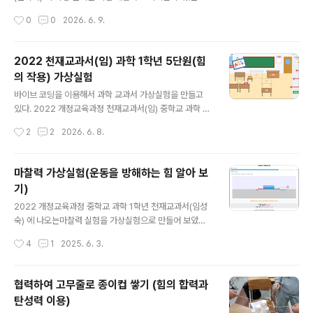
아니라 문제를 출제하는 형태로도 만들 수 있게 되었다.예
상실험(시뮬레이션) 프로그램을 만들어 보았다.힘과 우리
작성시간
0
0
2026. 6. 9.
를 들어 기존에는 학생이 그림이나 단어를 선택하면 그 그
생활에서 힘의 사용 예시로 자격루에 대한 소개가 있다.여
림과 관련된 단어..
러 자료를 찾아 보면서 든 의문은 파수호(물단지)에 수면
높이가 달라지면 수압이 달라져서 물이 떨어지는 속도가
2022 천재교과서(임) 과학 1학년 5단원(힘
달라질 텐데 이것에 대한 설명이 자세히 되어 있지 않고, 대
의 작용) 가상실험
충 얼버무려 논 경우가 많았다. 그래서 단순히 물이 차오르
글 내용
는 것을 넘어, 어떤 과학적 원리로 '항상 일정한 속도'로 물
바이브 코딩을 이용해서 과학 교과서 가상실험을 만들고
을 흘려보내 정확한 시간을 측정할 수 있었는지 직접 조작
있다. 2022 개정교육과정 천재교과서(임) 중학교 과학 교
하며 알아볼 수 있도록 가상실험을 만들어 보았다. 💻 가상
과서에 나오는 내용과 일치하게 만들어서 사용할 예정이
작성시간
2
2
2026. 6. 8.
실험 프로그램 실행하기아래 링크에서 실행하면 된다.http
다.(물론 다른 과학 교과서도 2022 개정교육과정에서는
s://sciencej1.caf..
실험이 비슷하기 때문에 해당 학습내용에서 사용해도 된
다. )아래는 5단원 교과서 pdf 파일이다. 저화질로 압축해
마찰력 가상실험(운동을 방해하는 힘 알아 보
놓은 파일이다. 원본 파일은 천재교과서 사이트에 가서 다
기)
운 받을 수 있다.아래 링크로 들어가면 전자교과서를 바로
글 내용
볼 수 있습니다.https://cdata2.tsherpa.co.kr/eboo
2022 개정교육과정 중학교 과학 1학년 천재교과서(임성
k/tsherpa/22/22ebook_M/EB2022GC2NN_02_7
숙) 에 나오는마찰력 실험을 가상실험으로 만들어 보았다.
0L/viewer/ebook/index.html?contentInformatio
https://sciencej1.cafe24.com/html5/friction/fricti
작성시간
4
1
2025. 6. 3.
nURL=..%2F..%2Fresour..
on.html중학교에서는 마찰력 크기를 수치로 측정할 필요
는 없다. 단지 무게가 무거울수록 접촉면이 거칠수록 마찰
력이 커진다는 것만 알면 된다.아래는 교과서 내용이다. 너
협력하여 고무줄로 종이컵 쌓기 (힘의 합력과
무 간단한 실험이라 직접 해 보는 것이 가장 좋다. 고등학생
탄성력 이용)
들을 위해서 최대 정지 마찰력과 운동마찰력도 수치로 나
글 내용