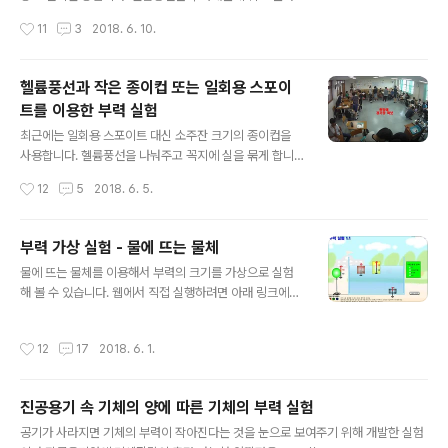
무게를 맞출때는 고무찰흙대신 오븐에 구우면 고무지우개
간다. 풍선의 부피가 변하지 않는 한 풍선의 부력도 변하지
작성시간
11
3
2018. 6. 10.
가 되는 칼..
않는다고 보면 된다. 그럼 풍선의 무게(중력의 크기)만 부
력과 똑같아지게 만들어 주면 중간에 떠 있게 할 수 있는데,
이게 생각보다 쉽지 않다. 그래서 헬륨풍선에 끈을 매달아
헬륨풍선과 작은 종이컵 또는 일회용 스포이
간단하게 중력과 부력의 크기를 똑같이 맞출 수 있다. 원리
트를 이용한 부력 실험
는 간단하다. 헬륨풍선이 위로 올라갈수록 끌고 올라가야
글 내용
하는 끈이 길어지기 때문에 무게(중력의 크기)는 점점 커지
최근에는 일회용 스포이트 대신 소주잔 크기의 종이컵을
게 된다. 그러다가 부력과 중력이 같아지는 곳에서 멈추게
사용합니다. 헬륨풍선을 나눠주고 꼭지에 실을 묶게 합니
된다. 가상 프로그램으로 확인해 볼 수 있다. http://scien
다. 그리고 풍선이 천장위로 날아가도 책상위에 올라가지
작성시간
12
5
2018. 6. 5.
celove.com/2274 풍선을 억지로 위로 들었다 놓으면
않고 손을 뻗어 풍선에 매단 실을 잡을 수 있는 만큼 실을
중력이 더 ..
남기고, 그 끝에 소주잔 크기의 종이컵을 매달게 합니다. 그
리고 종이컵에 물을 넣어가며 조절하면 됩니다. 종이컵은
부력 가상 실험 - 물에 뜨는 물체
스카치테이프로 손잡이를 만들어 주고, 손잡이에 실을 묶
글 내용
물에 뜨는 물체를 이용해서 부력의 크기를 가상으로 실험
게 하면 됩니다. 본문 아래에 자세하게 설명해 놓았습니다.
해 볼 수 있습니다. 웹에서 직접 실행하려면 아래 링크에서
참고하세요 ---------------------------------- 헬
실행해 볼 수 있습니다. http://sciencej.cafe24.com/h
륨풍선과 일회용스포이트를 이용한 부력과 중력 크기 맞추
tml5/Buoyancy/Buoyancy.html 부력의 크기는 물에
기 실험이다. 우선 시합동영상을 보자. (녹색 풍선의 역전
작성시간
12
17
2018. 6. 1.
잠긴 물체의 부피에 비례합니다. 그리고 중력(무게)이 부력
승) 1. 모둠별로 자리를 배치할때 가장자리로 앉도록 해서
보다 크면 가라앉고, 작으면 떠오르게 됩니다. 학생들이 가
가운데 경기장을 미..
장 많이 틀리는 문제 중 하나는 물에 떠있는 물체의 중력과
진공용기 속 기체의 양에 따른 기체의 부력 실험
부력의 관계 입니다. 대부분 물에 떠 있는 물체는 중력보다
글 내용
부력이 크다고 대답합니다. 정답은 부력과 중력의 크기는
공기가 사라지면 기체의 부력이 작아진다는 것을 눈으로 보여주기 위해 개발한 실험