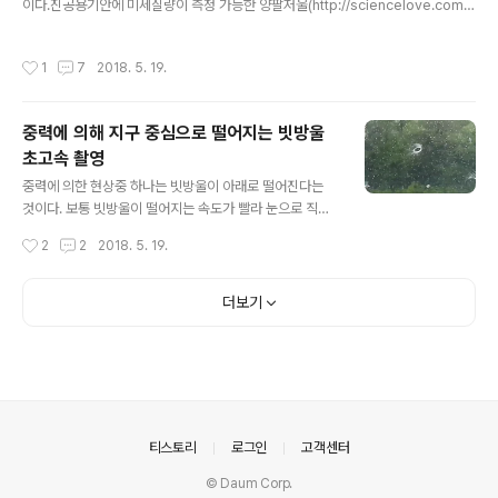
같습니다. 물에 강제로 물체를 집어 넣었을 때는 물에 잠긴
이다.진공용기안에 미세질량이 측정 가능한 양팔저울(http://sciencelove.com/
부피가 커져서 부력이 커지는 건데 물에 떠 있는 물체도 부
2062)만들고 부피가 큰 스티로폼구를 넣어 양팔저울이 평형이 되게 만든다.그리고
력이 더 크다고 생각하네요. 강제로 물체를 손으로 ..
뚜껑을 덮은 다음 진공용기 안에 공기를 줄여나가면 부피가 큰 스티로폼구에 작용하
작성시간
1
7
2018. 5. 19.
는 부력이 작아져 스티로폼구 쪽으로 양팔저울이 기울어지게 된다.부력은 액체뿐 아
니라 기체에서도 부피가 클수록 크게 작용한다. 정확하게 말하면 부력의 크기는 물체
의 부피만큼의 공기의 무게가 된다. 부력의 방향은 중력의 반대방향이 된다.아래는
중력에 의해 지구 중심으로 떨어지는 빗방울
위키 백과사전에 나온 부력에 대한 설명이다. 부력(浮力; 문화어: 뜰힘)은 물체를 액
초고속 촬영
체(기체)에 넣으면 그 물체를 중력에 위로 밀어올리려는 ..
글 내용
중력에 의한 현상중 하나는 빗방울이 아래로 떨어진다는
것이다. 보통 빗방울이 떨어지는 속도가 빨라 눈으로 직접
보기 어렵다. 그래서 갤럭시s9 슈퍼슬로우모션으로 초고
작성시간
2
2
2018. 5. 19.
속촬영해 보았다. 기상관측이래 5월에 최고로 비가 많이
내렸다는 2018년 5월 17일 폭우속에서 촬영한 영상이다.
빗방우리 차 유리창에 맞고 튕겨나가는 모습도 볼 수 있다.
더보기
빗방울이 차유리창에 의해 힘을 받으면 운동방향이 바뀌는
것도 볼 수 있다. 폭우가 내렸기 때문에 와이퍼를 작동시키
지 않았을때 유리창에 만들어진 수막에 빗방울이 떨어지면
서 파원이 형성되는 것도 볼 수 있었다.
의안내
티스토리
로그인
고객센터
© Daum Corp.