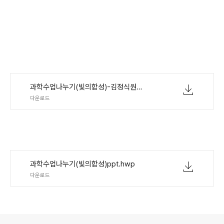
과학수업나누기(빛의합성)-김정식원고.hwp
다운로드
과학수업나누기(빛의합성)ppt.hwp
다운로드
로그 정보