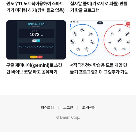
윈도우11 노트북이용하여 스마트
십자말 풀이(가로세로 퍼즐) 만들
기기 미러링 하기(장비 필요 없음)
기 한글 프로그램
구글 제미나이(gemini)로 초간
<적극추천> 학습용 도블 게임 만
단 바이브 코딩 하고 공유하기
들기 프로그램2.0-그림추가 가능
의안내
티스토리
로그인
고객센터
© Daum Corp.