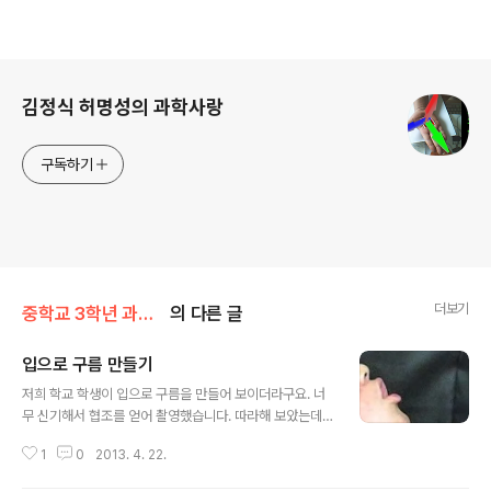
로그 정보
김정식 허명성의 과학사랑
구독하기
더보기
중학교 3학년 과학/2단원(기권과 날씨)
의 다른 글
입으로 구름 만들기
글 내용
저희 학교 학생이 입으로 구름을 만들어 보이더라구요. 너
무 신기해서 협조를 얻어 촬영했습니다. 따라해 보았는데
잘못하면 고막 터질 것 같습니다. 목구멍 꽉 막고 손으로 입
1
0
2013. 4. 22.
도 막고 입안에서 강하게 압축하다가 가만히 입을 벌리면
됩니다. 날씨가 더운 6월중순에 촬영했습니다. 날씨가 추