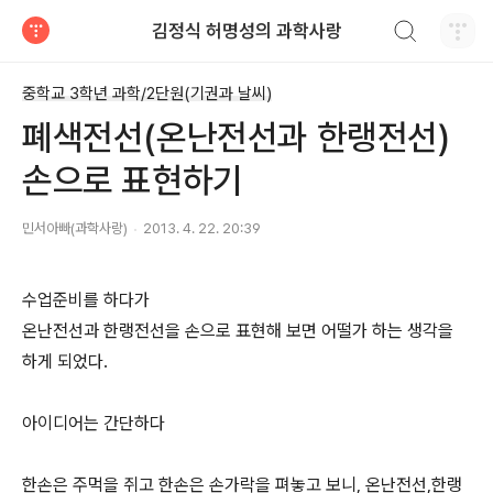
검색하기
김정식 허명성의 과학사랑
티스토리
중학교 3학년 과학/2단원(기권과 날씨)
폐색전선(온난전선과 한랭전선)
손으로 표현하기
민서아빠(과학사랑)
2013. 4. 22. 20:39
수업준비를 하다가
온난전선과 한랭전선을 손으로 표현해 보면 어떨가 하는 생각을
하게 되었다.
아이디어는 간단하다
한손은 주먹을 쥐고 한손은 손가락을 펴놓고 보니, 온난전선,한랭