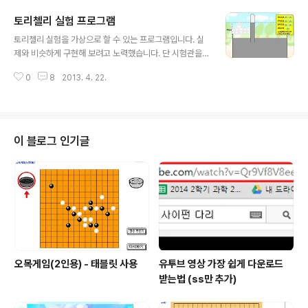
우면 훨씬 더 잘 될 것 같네요 아래 동영상 확인하세요 본인
토리첼리 실험 프로그램
부탁으로 얼굴은 모자이크 처리보다 심하게 까맣게 처리했
글 내용
습니다.
토리첼리 실험을 가상으로 할 수 있는 프로그램입니다. 실
제와 비슷하게 구현해 보려고 노력했습니다. 단 시험관을
꺼냈다가 수은속으로 깊이 넣을때 사실은 조금씩 시험관안
0
8
2013. 4. 22.
으로 밀고 들어와야 하는데 그것은 표현하지 못했습니다.
두께, 길이, 기울기와 상관이 없다는 것 그리고 압력에 따라
수은기둥 높이가 달라진다는 것을 보여주면 좋습니다. 참
고로 진공상태라는 것은 시험관 안이 진공이라는 것을 의
미합니다. 시험관안이 진공이 되지 않으면 수은기둥이 76
이 블로그 인기글
cm 올라갈 수 없습니다. 예를 들면 시험관 위쪽에 구멍을
뚧어 놓았다고 가정하면 시험관 위쪽으로 공기가 들어갈테
고 그러면 수은기둥은 수은표면까지 아래로 내려오게 될
것입니다. 실험을 하다 보면 (수은기둥을 완전히 꺼냈다가
넣으면 수은기둥이 올라오지 않습니다.) 수은기..
오목게임(2인용) - 태블릿 사용
유투브 영상 가장 쉽게 다운로드
받는법 (ss만 추가)