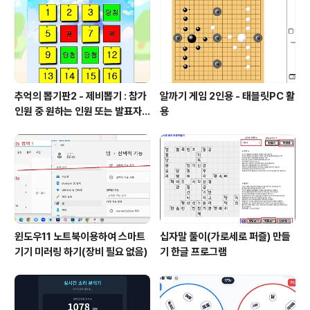
추억의 뽑기판2 - 제비뽑기 : 참가
알까기 게임 2인용 - 태블릿PC 활
인원 중 원하는 인원 또는 발표자
용
선정
윈도우11 노트북이용하여 스마트
십자말 풀이(가로세로 퍼즐) 만들
기기 미러링 하기(장비 필요 없음)
기 한글 프로그램