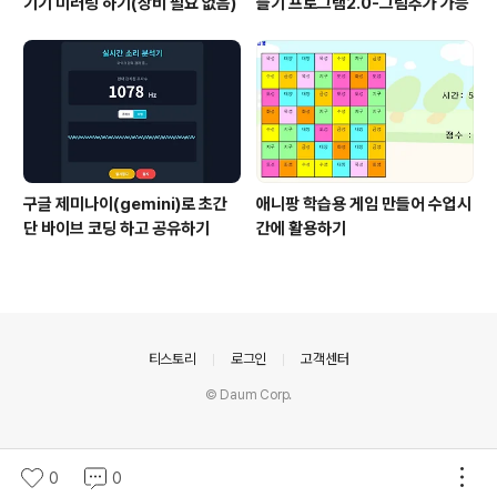
기기 미러링 하기(장비 필요 없음)
들기 프로그램2.0-그림추가 가능
구글 제미나이(gemini)로 초간
애니팡 학습용 게임 만들어 수업시
단 바이브 코딩 하고 공유하기
간에 활용하기
의안내
티스토리
로그인
고객센터
© Daum Corp.
0
0