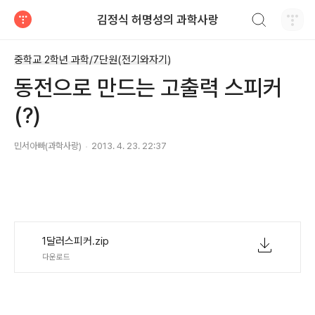
검색하기
김정식 허명성의 과학사랑
티스토리
중학교 2학년 과학/7단원(전기와자기)
동전으로 만드는 고출력 스피커
(?)
민서아빠(과학사랑)
2013. 4. 23. 22:37
1달러스피커.zip
다운로드