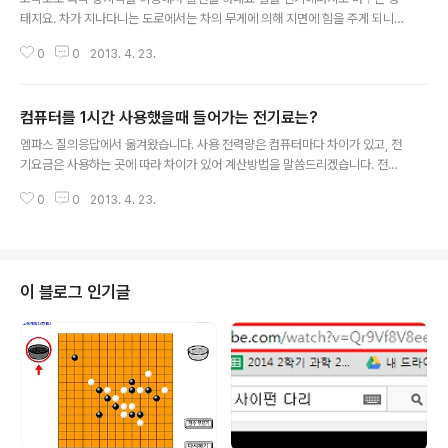
태지요. 차가 지나다니는 도로에서는 차의 무게에 의해 지면에 힘을 주게 되니
까 그 원리를 이용해서 발전을 시키는 것 같네요 https://youtu.be/uOAerm
0
0
2013. 4. 23.
JGJYc
컴퓨터를 1시간 사용했을때 들어가는 전기료는?
글 내용
엠파스 질의응답에서 옮겨왔습니다. 사용 전력량은 컴퓨터마다 차이가 있고, 전
기요금은 사용하는 곳에 따라 차이가 있어 계산방법을 말씀드리겠습니다. 전력
량을 계산하는 방법 : 사용전력량(Wh) = 소비전력(W) X 사용시간(h) ()안은 단
0
0
2013. 4. 23.
위이며, 기기에 소비전력(W)이 표시되어 있지 않은 경우에는 소비전력(W) =
정격전압(V) X 정격전류(A) 임. 일반적으로 많이 사용하는 컴퓨터 본체의 소비
전력은 250(W)이고, 14'모 니터의 경우 80(W) 정도 이므로 1시간 사용 시 사
용전력량 = (250 + 80) X 1 = 330(Wh) = 0.33(kWh) 전기요금 계산하는
방법(주택용인 경우) : 전기요금 = 기본요금 + 구간별 전력량요금의 합 + 부가
이 블로그 인기글
세 1달에 80kWh를 사용하는 가정이라면 ·기본요금..