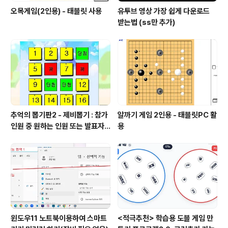
오목게임(2인용) - 태블릿 사용
유투브 영상 가장 쉽게 다운로드
받는법 (ss만 추가)
추억의 뽑기판2 - 제비뽑기 : 참가
알까기 게임 2인용 - 태블릿PC 활
인원 중 원하는 인원 또는 발표자
용
선정
윈도우11 노트북이용하여 스마트
<적극추천> 학습용 도블 게임 만