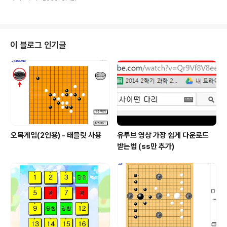
nical pencil 이네요 품명 : dduboo bear light 샤프 수입원 : 크리스탈 팬시
전화번호 : 031)932-2284/5
이 블로그 인기글
오목게임(2인용) - 태블릿 사용
유투브 영상 가장 쉽게 다운로드
받는법 (ss만 추가)