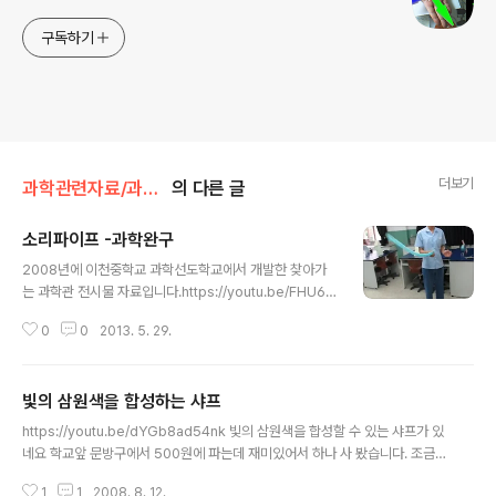
구독하기
더보기
과학관련자료/과학관련자료-완구
의 다른 글
소리파이프 -과학완구
글 내용
2008년에 이천중학교 과학선도학교에서 개발한 찾아가
는 과학관 전시물 자료입니다.https://youtu.be/FHU63
vMmyEk
0
0
2013. 5. 29.
빛의 삼원색을 합성하는 샤프
글 내용
https://youtu.be/dYGb8ad54nk 빛의 삼원색을 합성할 수 있는 샤프가 있
네요 학교앞 문방구에서 500원에 파는데 재미있어서 하나 사 봤습니다. 조금만
더 정교하면 학습자료로 사용할 수도 있었을텐데.... 정식명칭이 Light mecha
1
1
2008. 8. 12.