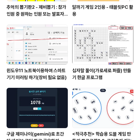
추억의 뽑기판2 - 제비뽑기 : 참가
알까기 게임 2인용 - 태블릿PC 활
인원 중 원하는 인원 또는 발표자
용
선정
윈도우11 노트북이용하여 스마트
십자말 풀이(가로세로 퍼즐) 만들
기기 미러링 하기(장비 필요 없음)
기 한글 프로그램
구글 제미나이(gemini)로 초간
<적극추천> 학습용 도블 게임 만