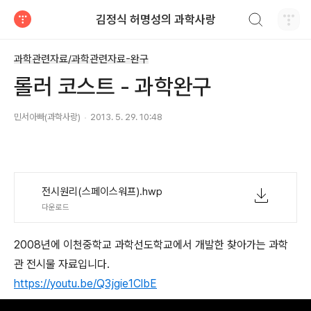
검색하기
김정식 허명성의 과학사랑
티스토리
과학관련자료/과학관련자료-완구
롤러 코스트 - 과학완구
민서아빠(과학사랑)
2013. 5. 29. 10:48
전시원리(스페이스워프).hwp
다운로드
2008년에 이천중학교 과학선도학교에서 개발한 찾아가는 과학
관 전시물 자료입니다.
https://youtu.be/Q3jgie1ClbE