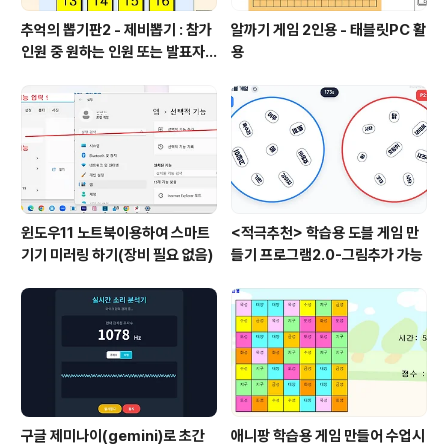
추억의 뽑기판2 - 제비뽑기 : 참가
알까기 게임 2인용 - 태블릿PC 활
인원 중 원하는 인원 또는 발표자
용
선정
윈도우11 노트북이용하여 스마트
<적극추천> 학습용 도블 게임 만
기기 미러링 하기(장비 필요 없음)
들기 프로그램2.0-그림추가 가능
구글 제미나이(gemini)로 초간
애니팡 학습용 게임 만들어 수업시