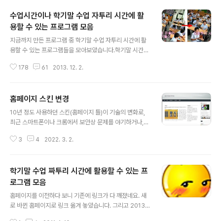
수업시간이나 학기말 수업 자투리 시간에 활
용할 수 있는 프로그램 모음
글 내용
지금까지 만든 프로그램 중 학기말 수업 자투리 시간에 활
용할 수 있는 프로그램들을 모아보았습니다.학기말 시간을
그냥 보내지 말고 활용하면 좋을 것 같네요.각 프로그램에
178
61
2013. 12. 2.
대한 자세한 내용과 프로그램은 각 프로그램 제목 아래에
링크된 곳으로 들어가시면 가능합니다.정리하다 보니 생각
보다 많네요. ^^반전체를 대상으로 해도 되고 (이럴때는 옆
홈페이지 스킨 변경
반은 10분동안 몇개 맞추었는데 너희반은 몇개 맞출수 있
글 내용
을까? 이런식으로 경쟁심 유발)조별로 경쟁을 시켜도 되고
10년 정도 사용하던 스킨(홈페이지 틀)이 기술의 변화로,
(예를 들어 분단별로 한다고 하면 1분단이 틀리면 2분단에
최근 스마트폰이나 크롬에서 보안상 문제를 야기하거나,
게 기회가 넘어가는 식으로 진행하여 경쟁심 유발)개인별
인터넷 속도를 떨어뜨리는 문제가 발생한다고 해서 3월말
로 대표를 뽑아서 경쟁을 시켜도 됩니다. 또 게임을 하다보
3
4
2022. 3. 2.
까지 최신 스킨으로 변경해야 했습니다. 요즘 접속할 때 보
면 학생들이 훈수를 들게 됩니다. 이럴때는 훈수를 구체적
안상 접속할 수 없다는 문구가 부쩍 많아 져서 어쩔 수 없이
으로 말로 하게 하면 소란스러워 집니다..
최신 스킨으로 변경합니다. 이제 에러 없이 잘 접속 될 겁니
학기말 수업 짜투리 시간에 활용할 수 있는 프
다. 굳바이 추억의 스킨 2008년 이전에 사용하던 김정식
허명성의 과학사랑 스킨도 있네요
로그램 모음
글 내용
홈페이지를 이전하다 보니 기존에 링크가 다 깨졌네요. 새
로 바뀐 홈페이지로 링크 옮겨 놓았습니다. 그리고 2013
년에 새로 개발된 자료도 추가해 놓았습니다. 아래 링크에