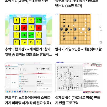
오목게임(2인용) - 태블릿 사용
유투브 영상 가장 쉽게 다운로드
받는법 (ss만 추가)
추억의 뽑기판2 - 제비뽑기 : 참가
알까기 게임 2인용 - 태블릿PC 활
인원 중 원하는 인원 또는 발표자
용
선정
윈도우11 노트북이용하여 스마트
십자말 풀이(가로세로 퍼즐) 만들
기기 미러링 하기(장비 필요 없음)
기 한글 프로그램