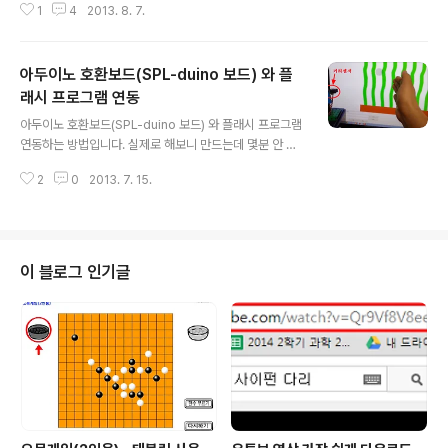
1
4
2013. 8. 7.
까워지면 최고속도로 돌아가도록 만들었습니다. SPL-dui
no(아두이노 호환보드)에 거리센서를 연결해서 가까이 사
람이 오는지를 체크하게 하고 (거리센서를 달면 가까워질
아두이노 호환보드(SPL-duino 보드) 와 플
수록 값이 커집니다.) 어느정도 가까이 오면 선풍기 모터를
회전시키도록 했습니다. 간단하지만 시원하고 좋네요. 잠
래시 프로그램 연동
글 내용
깐 볼일 보려고 일어나면 선풍기가 꺼져 있고 다시 의자에
아두이노 호환보드(SPL-duino 보드) 와 플래시 프로그램
앉으면 돌아갑니다. 진작 만들어 놓을걸 그랬나봐요. 시중
연동하는 방법입니다. 실제로 해보니 만드는데 몇분 안 걸
에서 파는 3500원짜리 1.5V건전지 2개 들어가는 3V용
리는 군요. SPL-duino 보드에서 기본적인 것을 다 지원해
키티선풍기로도 해 보았는데 잘 되네요.
2
0
2013. 7. 15.
주고 SPL-duino 전용프로그램 자체에서 플래시와 연동
을 지원해 주기 때문에 몇분만에 프로그램을 만들 수 있었
습니다. 프로그램은 http://helloapps.kr/download/
에서 다운 받을 수 있습니다. 제가 만든 플래시 화일과 SPL
-Duino 개발툴 소스 화일 첨부합니다. 열어서 확인해 보시
이 블로그 인기글
면 정말 쉽다는 것을 알 수 있습니다. 거리센서를 보드에 연
결해서 손의 접근 거리에 따라 센서값을 받아온 다음 플래
시 프로그램으로 값을 넘겨 플래시 프로그램에서 공을 제
어하도록 만들었습니다. 보드에 인체감지 센서를 달아 큰..