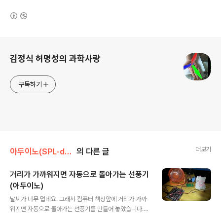
(새창열림)
로그 정보
김정식 허명성의 과학사랑
구독하기
더보기
아두이노(SPL-duino)
의 다른 글
거리가 가까워지면 자동으로 돌아가는 선풍기
(아두이노)
글 내용
날씨가 너무 덥네요. 그래서 컴퓨터 책상앞에 거리가 가까
워지면 자동으로 돌아가는 선풍기를 만들어 놓았습니다.
가까워 질수록 더 빨리 돌아가게 만들었구요. 어느정도 가