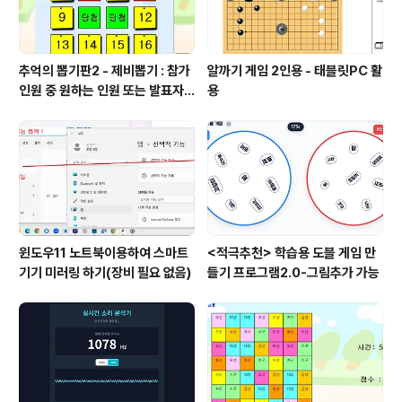
추억의 뽑기판2 - 제비뽑기 : 참가
알까기 게임 2인용 - 태블릿PC 활
인원 중 원하는 인원 또는 발표자
용
선정
윈도우11 노트북이용하여 스마트
<적극추천> 학습용 도블 게임 만
기기 미러링 하기(장비 필요 없음)
들기 프로그램2.0-그림추가 가능