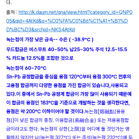
다.
출처 :
http://k.daum.net/qna/view.html?category_id=QNP0
05&qid=4AtKd&q=%C0%FA%C0%B6%C1%A1+%B1%D
D%BC%D3&srchid=NKS4AtKd
녹는점이 가장 낮은 금속-- 수은 ( -38.9℃ )
우드합금은 비스무트 40~50% 납25~30% 주석 12.5~15.5
% 카드늄 12.5%를 조합한 것으로
녹는점이 60~70℃
Sn-Pb 공정합금을 중심을 융점 120℃부터 융점 300℃ 전후의
고융점 합금까지 다양한 융점을 가진 합금이 있습니다,사용되고
있다.
이 중에서 Sn-Pb 공정계 합금이 가장 많이 사용되기 때문에
이 합금의 융점인 183℃을 기준으로 개발하는 것을 생각한다면,
융점은 약 200℃ 이하이어야 할 것이다.
녹는점[熔融點(용융
점)]이 낮은 합금의 총칭. 이융합금(易融合金) 또는 저용융점합
금이라고도 한다. 녹는점의 상한(上限)을 어디에 둘 것인가는 명
확하지 않지만 납(녹는점 327℃) 또는 주석(녹는점 232℃)에 두