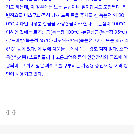
기도 하는데, 이 경우에는 보통 땜납이나 활자합금도 포함된다. 일
반적으로 비스무트·주석·납·카드뮴 등을 주체로 한 녹는점 약 20
0℃ 이하인 다성분 합금을 가융합금이라 한다. 녹는점이 100℃
이하인 것에는 로즈합금(녹는점 100℃)·뉴턴합금(녹는점 95℃)
·우드메탈(녹는점 65℃)·리포위츠합금(녹는점 72℃ 또는 45∼4
6℃) 등이 있다. 이 밖에 더운물 속에서 녹는 것도 적지 않다. 소화
용(消火用) 스프링클러나 고온고압용 등의 안전장치와 퓨즈에 이
용되며, 그 밖에 얇은 파이프를 구부리는 가공용 충전재 등 여러 방
면에 사용되고 있다.
(새창열림)
로그 정보