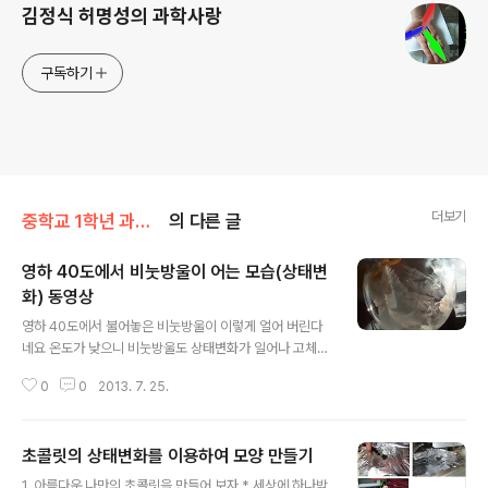
김정식 허명성의 과학사랑
구독하기
더보기
중학교 1학년 과학/4단원(물질의 상태변화)
의 다른 글
영하 40도에서 비눗방울이 어는 모습(상태변
화) 동영상
글 내용
영하 40도에서 불어놓은 비눗방울이 이렇게 얼어 버린다
네요 온도가 낮으니 비눗방울도 상태변화가 일어나 고체가
되는 군요. 신기 ^^
0
0
2013. 7. 25.
초콜릿의 상태변화를 이용하여 모양 만들기
글 내용
1. 아름다운 나만의 초콜릿을 만들어 보자 * 세상에 하나밖