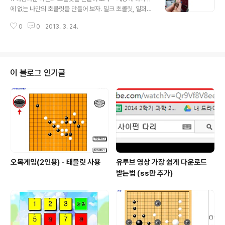
에 없는 나만의 초콜릿을 만들어 보자. 밀크 초콜릿, 일회용
비닐봉지, 컵, 알루미늄 호일 1) 알루미늄 호일을 평평하게
0
0
2013. 3. 24.
편다. 2) 밀크 초콜릿을 작게 부순다. 3) 작게 부순 초콜릿
을 일회용 비닐장갑 손가락에 담아 뜨거운 물에 담근다. 4)
일회용 비닐장갑 손가락 안에 초콜릿이 녹으면 가위로 일
회용 비닐장갑 손가락 끝을 살짝 잘라 구멍을 낸다. 5) 알루
미늄 호일위에 하트모양의 그림을 그리거나 글자를 쓴다.
이 블로그 인기글
6) 초콜릿 과립등을 이용하여 위에 멋을 낸 후 냉동실에 3
분간 넣어 둔다. 7) 굳은 후 떼어 내면 나만의 초콜릿 완성
* 알루미늄 호일로 나만의 틀을 만들고 녹은 초콜릿 부어
원하는 모양을 만들 수도 있다. 1) 뜨거운 물을 다룰때는 ..
오목게임(2인용) - 태블릿 사용
유투브 영상 가장 쉽게 다운로드
받는법 (ss만 추가)