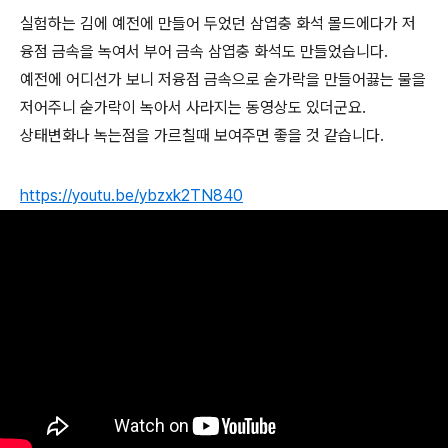
실험하는 김에 예전에 만들어 두었던 삼엽충 화석 몰드에다가 저
융점 금속을 녹여서 부어 금속 삼엽충 화석도 만들었습니다.
예전에 어디선가 보니 저융점 금속으로 숟가락을 만들어끓는 물을
저어주니 숟가락이 녹아서 사라지는 동영상도 있더군요.
상태변화나 녹는점을 가르칠때 보여주면 좋을 것 같습니다.
https://youtu.be/ybzxk2TN840