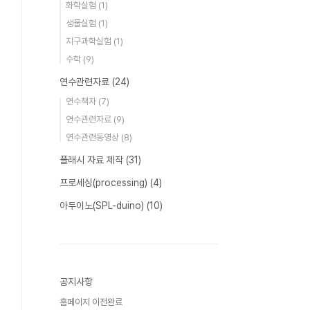
화학실험
(1)
생물실험
(1)
지구과학실험
(1)
수학
(9)
연수관련자료
(24)
연수책자
(7)
연수관련자료
(9)
연수관련동영상
(8)
플래시 자료 제작
(31)
프로세싱(processing)
(4)
아두이노(SPL-duino)
(10)
공지사항
홈페이지 이전완료