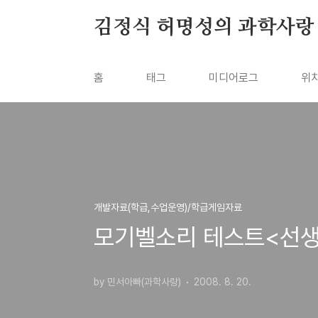
본문 바로가기
김정식 허명성의 과학사랑
홈
태그
미디어로그
위
개발자료(학급,수업운영)/학급게임자료
모기벨소리 테스트<선생
by 민서아빠(과학사랑)
2008. 8. 20.