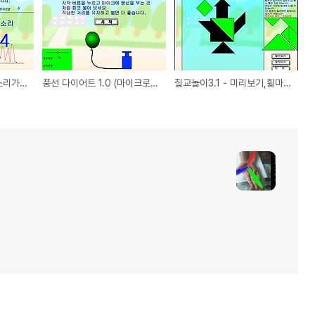
소리측정기1.0 - 누구 소리가 더 큰가
풍선 다이어트 1.0 (마이크로 풍선 불기)
칠교놀이3.1 - 미리보기,휠마우스기능추가