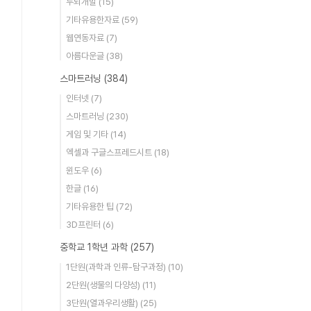
두뇌개발
(15)
기타유용한자료
(59)
웹연동자료
(7)
아름다운글
(38)
스마트러닝
(384)
인터넷
(7)
스마트러닝
(230)
게임 및 기타
(14)
엑셀과 구글스프레드시트
(18)
윈도우
(6)
한글
(16)
기타유용한 팁
(72)
3D프린터
(6)
중학교 1학년 과학
(257)
1단원(과학과 인류-탐구과정)
(10)
2단원(생물의 다양성)
(11)
3단원(열과우리생활)
(25)