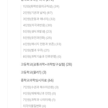
1단원(화학반응의규칙성)
(39)
2단원(기권과 날씨)
(87)
3단원(운동과 에너지)
(32)
4단원(자극과반응)
(30)
5단원(생식과발생)
(23)
5단원(유전과진화)
(25)
6단원(에너지 전환과 보존)
(33)
7단원(별과 우주)
(21)
8단원(과학기술과 인류문명)
(0)
고등학교(공통과학+과학탐구실험)
(28)
고등학교(물리1)
(3)
중학교과학임시자료
(66)
7단원(수권과 해수의순환)
(3)
9단원(재해재난과 안전)
(0)
7단원(과학과 나의미래)
(1)
지각의물질변화
(6)