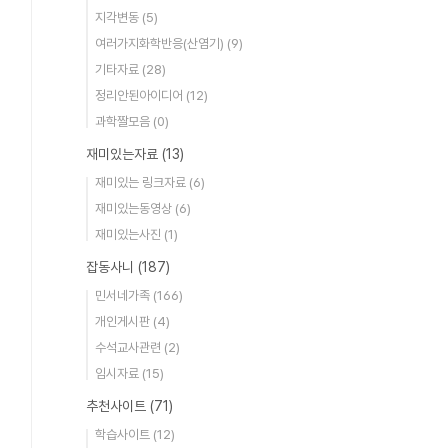
지각변동
(5)
여러가지화학반응(산염기)
(9)
기타자료
(28)
정리안된아이디어
(12)
과학짤모음
(0)
재미있는자료
(13)
재미있는 링크자료
(6)
재미있는동영상
(6)
재미있는사진
(1)
잡동사니
(187)
민서네가족
(166)
개인게시판
(4)
수석교사관련
(2)
임시자료
(15)
추천사이트
(71)
학습사이트
(12)