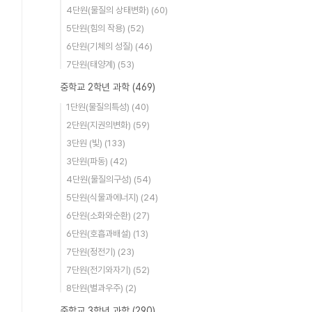
4단원(물질의 상태변화)
(60)
5단원(힘의 작용)
(52)
6단원(기체의 성질)
(46)
7단원(태양계)
(53)
중학교 2학년 과학
(469)
1단원(물질의특성)
(40)
2단원(지권의변화)
(59)
3단원 (빛)
(133)
3단원(파동)
(42)
4단원(물질의구성)
(54)
5단원(식물과에너지)
(24)
6단원(소화와순환)
(27)
6단원(호흡과배설)
(13)
7단원(정전기)
(23)
7단원(전기와자기)
(52)
8단원(별과우주)
(2)
중학교 3학년 과학
(290)