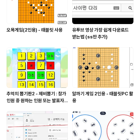
시)칼레이도 사이클 전개도 만드는 프로..
오목게임(2인용) - 태블릿 사용
유투브 영상 가장 쉽게 다운로드
받는법 (ss만 추가)
추억의 뽑기판2 - 제비뽑기 : 참가
알까기 게임 2인용 - 태블릿PC 활
인원 중 원하는 인원 또는 발표자
용
선정