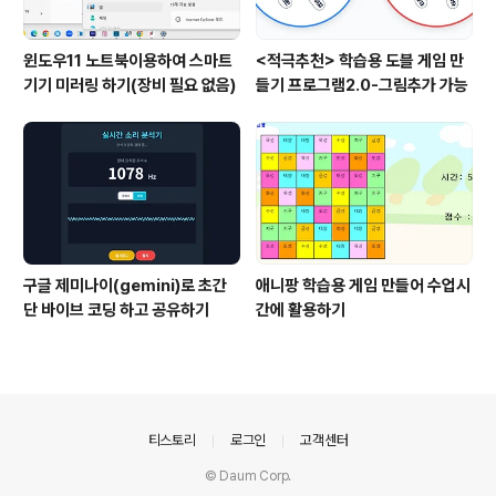
윈도우11 노트북이용하여 스마트
<적극추천> 학습용 도블 게임 만
기기 미러링 하기(장비 필요 없음)
들기 프로그램2.0-그림추가 가능
구글 제미나이(gemini)로 초간
애니팡 학습용 게임 만들어 수업시
단 바이브 코딩 하고 공유하기
간에 활용하기
의안내
티스토리
로그인
고객센터
© Daum Corp.