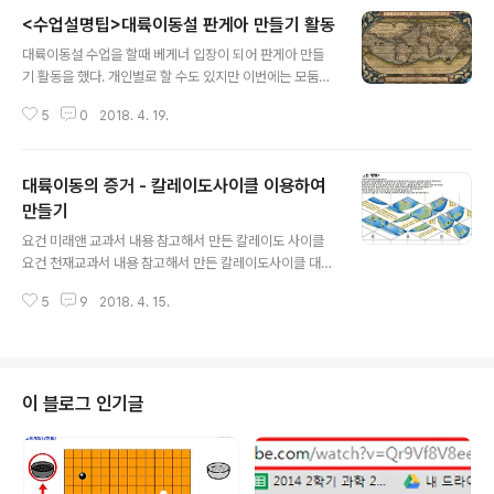
<수업설명팁>대륙이동설 판게아 만들기 활동
글 내용
대륙이동설 수업을 할때 베게너 입장이 되어 판게아 만들
기 활동을 했다. 개인별로 할 수도 있지만 이번에는 모둠별
로 수업을 진행해 보았다. 처음에 베게너가 살았던 시대에
5
0
2018. 4. 19.
보았다는 세계지도를 보여 준다. 그리고 베게너 입장이 되
어 매일 같이 도서관에 가서 이 세계지도를 들여다 보고 있
다면 어떤 생각이 들지를 물어 본다. 처음에는 별 관심이 없
대륙이동의 증거 - 칼레이도사이클 이용하여
지만 계속해서 관찰시키면서 (매일 가서 반복해서 이 지도
를 들여다 본다고 가정하고) 생각나는 것을 이야기 해 보라
만들기
글 내용
고 하면 이런 저런 이야기가 나오다가, 한 학생이 남아메리
요건 미래앤 교과서 내용 참고해서 만든 칼레이도 사이클
카와 아프리카의 해안선이 비슷하다는 것을 찾아 내고 퍼
요건 천재교과서 내용 참고해서 만든 칼레이도사이클 대륙
즐 맞추기를 해보고 싶다는 이야기를 한다. 그럼 모든 학생
이동의 증거 4가지를 칼레이도 사이클을 이용하여 만들어
들이 맞장구를 친다. 베게너의 첫 발견이 이루어지는 순간
5
9
2018. 4. 15.
보았습니다.대륙이동하는 칼레이도사이클은 많은데, 그것
이다. 예전에 금성교과서를 집필할때 ..
보다는 칼레이도사이클을 접어서 증거4가지를 이해하는게
더 좋을 것 같아서 대륙이동의 증거 4가지로 칼레이도 사
이클을 만들어 보았습니다.아래는 칼레이도사이클 설계도
입니다.나중에 접어서 완성하면 아래와 같은 4개의 모습을
이 블로그 인기글
볼 수 있습니다.칼레이도사이클 접는 방법 및 자신이 원하
는 모양으로 직접 제작하는 방법은 아래사이트에서 참고ht
tps://sciencelove.com/483088 칼레이도 사이클 전
개도 만들기(웹용) - 사진 크기 조절 후 인쇄해서 사용(임