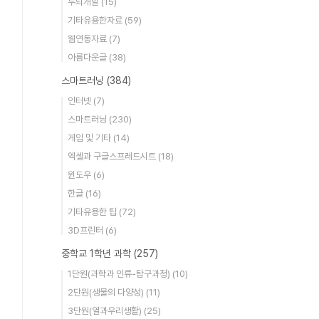
두뇌개발
(15)
기타유용한자료
(59)
웹연동자료
(7)
아름다운글
(38)
스마트러닝
(384)
인터넷
(7)
스마트러닝
(230)
게임 및 기타
(14)
엑셀과 구글스프레드시트
(18)
윈도우
(6)
한글
(16)
기타유용한 팁
(72)
3D프린터
(6)
중학교 1학년 과학
(257)
1단원(과학과 인류-탐구과정)
(10)
2단원(생물의 다양성)
(11)
3단원(열과우리생활)
(25)