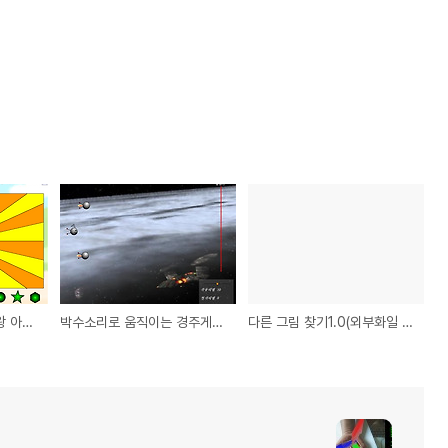
도형 맞추기(KBS 두뇌왕 아인슈타인 문제)
박수소리로 움직이는 경주게임2 - 마이크사용
다른 그림 찾기1.0(외부화일 이용)