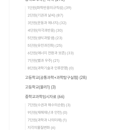
1단원(화학반응의규칙성)
(39)
2단원(기권과 날씨)
(87)
3단원(운동과 에너지)
(32)
4단원(자극과반응)
(30)
5단원(생식과발생)
(23)
5단원(유전과진화)
(25)
6단원(에너지 전환과 보존)
(33)
7단원(별과 우주)
(21)
8단원(과학기술과 인류문명)
(0)
고등학교(공통과학+과학탐구실험)
(28)
고등학교(물리1)
(3)
중학교과학임시자료
(66)
7단원(수권과 해수의순환)
(3)
9단원(재해재난과 안전)
(0)
7단원(과학과 나의미래)
(1)
지각의물질변화
(6)