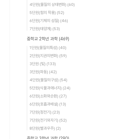
4단원(물질의 상태변화)
(60)
5단원(힘의 작용)
(52)
6단원(기체의 성질)
(46)
7단원(태양계)
(53)
중학교 2학년 과학
(469)
1단원(물질의특성)
(40)
2단원(지권의변화)
(59)
3단원 (빛)
(133)
3단원(파동)
(42)
4단원(물질의구성)
(54)
5단원(식물과에너지)
(24)
6단원(소화와순환)
(27)
6단원(호흡과배설)
(13)
7단원(정전기)
(23)
7단원(전기와자기)
(52)
8단원(별과우주)
(2)
중학교 3학년 과학
(290)