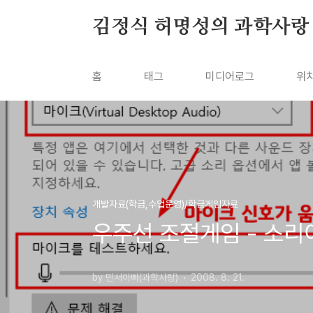
본문 바로가기
김정식 허명성의 과학사랑
홈
태그
미디어로그
위
개발자료(학급,수업운영)/학급게임자료
우주선 조절게임 - 소리
by 민서아빠(과학사랑)
2008. 8. 21.