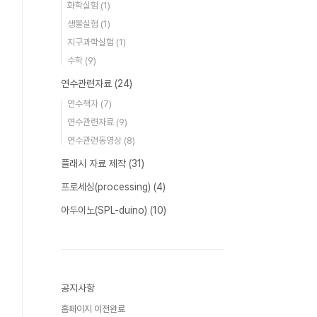
화학실험
(1)
생물실험
(1)
지구과학실험
(1)
수학
(9)
연수관련자료
(24)
연수책자
(7)
연수관련자료
(9)
연수관련동영상
(8)
플래시 자료 제작
(31)
프로세싱(processing)
(4)
아두이노(SPL-duino)
(10)
공지사항
홈페이지 이전완료