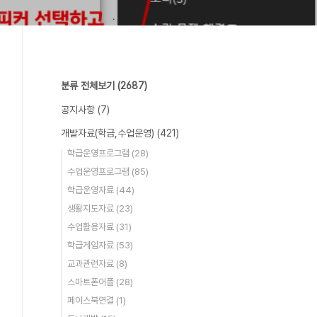
분류 전체보기
(2687)
공지사항
(7)
개발자료(학급,수업운영)
(421)
학급운영프로그램
(28)
수업운영프로그램
(85)
학급운영자료
(44)
생활지도자료
(23)
수업활용자료
(31)
학급게임자료
(53)
교과관련자료
(8)
스마트폰어플
(28)
페이스북연결
(1)