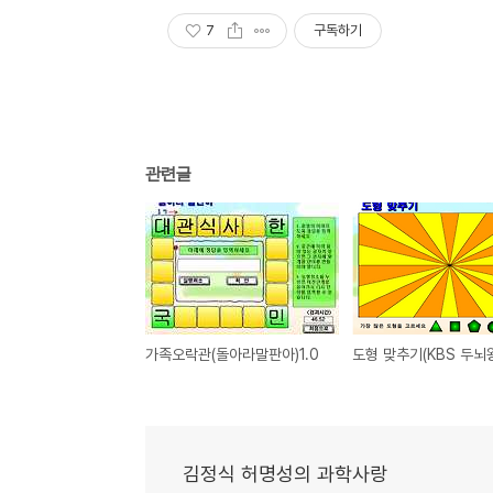
7
구독하기
관련글
가족오락관(돌아라말판아)1.0
김정식 허명성의 과학사랑