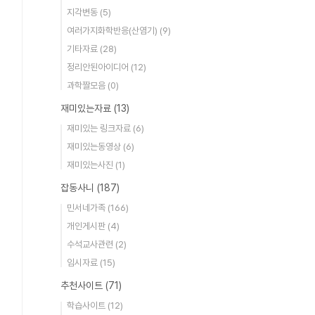
지각변동
(5)
여러가지화학반응(산염기)
(9)
기타자료
(28)
정리안된아이디어
(12)
과학짤모음
(0)
재미있는자료
(13)
재미있는 링크자료
(6)
재미있는동영상
(6)
재미있는사진
(1)
잡동사니
(187)
민서네가족
(166)
개인게시판
(4)
수석교사관련
(2)
임시자료
(15)
추천사이트
(71)
학습사이트
(12)