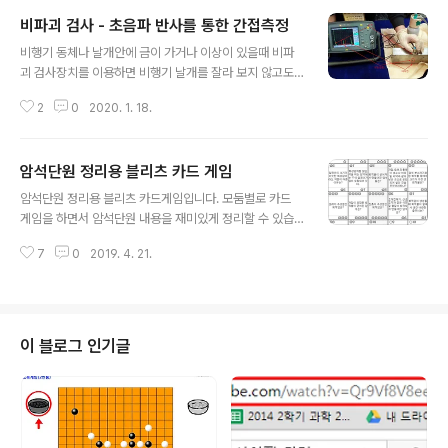
비파괴 검사 - 초음파 반사를 통한 간접측정
글 내용
비행기 동체나 날개안에 금이 가거나 이상이 있을때 비파
괴 검사장치를 이용하면 비행기 날개를 잘라 보지 않고도
간접측정을 통해 내부 결함을 알아 낼 수 있다. 대한민국 교
2
0
2020. 1. 18.
육박람회에 갔는데 항공대에서 비파괴 검사 장치를 시연하
고 있었다. 나도 알고는 있지만 처음 접해 보는 거라 허락을
구하고 동영상으로 촬영해 보았다. 학생들에게 말로만 설
암석단원 정리용 블리츠 카드 게임
명했는데 나중에 직접 보여줘야 겠다. 내가 접한 장치는 초
글 내용
음파 비파괴 검사장치이다. 초음파 금속내부로 발사해서
암석단원 정리용 블리츠 카드게임입니다. 모둠별로 카드
결함부분에서 반사되어 오는 파를 측정해서 결함이 있는
게임을 하면서 암석단원 내용을 재미있게 정리할 수 있습
곳 까지의 거리와 크기를 알 수 있다고 한다. 사진에 보는
니다. 시간이 된다면 문제를 미리 나눠 주고 공부할 시간을
것처럼 구멍이 나 있는 곳에서 반사파가 증가하는 것을 볼
7
0
2019. 4. 21.
줘도 좋을 것 같네요카드는 위 화일을 다운 받아서 출력해
수 있다. 처음과 끝부분이 증가한 것은 금속표면과 바닥에
서 사용하시면 됩니다. 암석단원 온라인용 블리츠 카드게
서 반사되어 오기 때문이다. 실제 작동시..
임은 아래 링크에서 할 수 있다.https://t.ly/YVr0T 블리
츠게임을 하는 방법에 대한 자세한 설명과 블리츠카드 게
임을 직접 만들 수 있는 엑셀프로그램은 아래 링크에서 다
이 블로그 인기글
운 받을 수 있습니다. 중요한 것은 본인이 원하는데로 문제
를 수정할 수도 있기 때문에 어떤 수업에도 적용할 수 있다
는 점입니다. https://sciencelove.com/2364 블리츠
카드 게임 이용한 학습용 카드 게임 만들기 및 게임 설명서
엑셀 양식을..