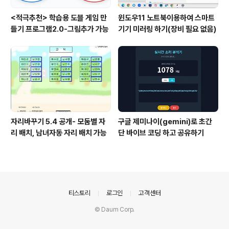
<적극추천> 학습용 도블 게임 만
윈도우11 노트북이용하여 스마트
들기 프로그램2.0-그림추가 가능
기기 미러링 하기(장비 필요 없음)
자리바꾸기 5.4 공개- 모둠별 자
구글 제미나이(gemini)로 초간
리 배치, 남녀자동 자리 배치 가능
단 바이브 코딩 하고 공유하기
의안내
티스토리
로그인
고객센터
© Daum Corp.