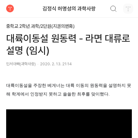
검색하기
김정식 허명성의 과학사랑
티스토리
중학교 2학년 과학/2단원(지권의변화)
대륙이동설 원동력 - 라면 대류로
설명 (임시)
민서아빠(과학사랑)
2020. 2. 13. 21:14
대륙이동설을 주장한 베게너는 대륙 이동의 원동력을 설명하지 못
해 학계에서 인정받지 못하고 쓸쓸한 최후를 맞이했다.