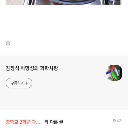
(새창열림)
로그 정보
김정식 허명성의 과학사랑
구독하기
더보기
중학교 2학년 과학/2단원(지권의변화)
의 다른 글