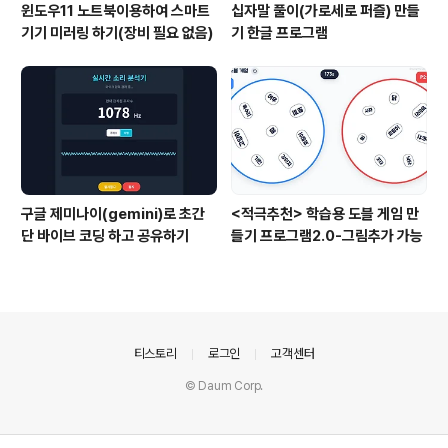
윈도우11 노트북이용하여 스마트
십자말 풀이(가로세로 퍼즐) 만들
기기 미러링 하기(장비 필요 없음)
기 한글 프로그램
구글 제미나이(gemini)로 초간
<적극추천> 학습용 도블 게임 만
단 바이브 코딩 하고 공유하기
들기 프로그램2.0-그림추가 가능
의안내
티스토리
로그인
고객센터
© Daum Corp.