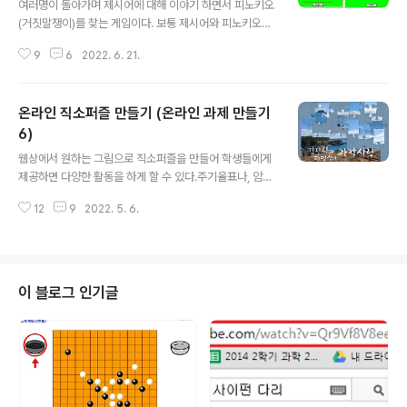
여러명이 돌아가며 제시어에 대해 이야기 하면서 피노키오
(거짓말쟁이)를 찾는 게임이다. 보통 제시어와 피노키오를
적은 종이를 뽑아서 게임을 진행하는데, 태블릿을 사용하
9
6
2022. 6. 21.
면 종이에 인쇄하지 않고 사용할 수 있다. 특히 수업시간에
배운 내용을 가지고 하면, 모둠원들끼리 태블릿을 가지고
재미있는 활동을 시킬 수 있다. 필요하다면 교사 컴퓨터만
온라인 직소퍼즐 만들기 (온라인 과제 만들기
가지고 반 전체가 참여할 수 있다. 모둠별로 돌아가면서 모
둠대표가 앞에 나와 컴퓨터에서 내용을 확인한 다음, 돌아
6)
글 내용
가서 모둠원들 한테 알려 주고, 모둠대표가 중심이 되어 모
웹상에서 원하는 그림으로 직소퍼즐을 만들어 학생들에게
둠원과 상의 한 다음 일어나서 설명하면 된다. 그럼 1반 전
제공하면 다양한 활동을 하게 할 수 있다.주기율표나, 암석
체가 참여할 수도 있다.바로 참여할 수 있는 기본 상식으로
의 순환 그림등을 수업내용과 관련된 그림을 이용해서 직
만들어진 피노키오(라이어 게임)https://sciencej.cafe
12
9
2022. 5. 6.
소퍼즐을 만들고, 학생들이 그 퍼즐을 맞추면서 수업내용
24.com/htm..
을 다시 상기해 보게 할 수 있다. 또는 퍼즐 결과물을 알 수
없게 하고, 퍼즐을 완성하면 수업내용을 알게 할 수도 있다.
최근에는 방탈출게임에도 응용할 수 있게 결과물을 미리
볼수 없는 기능도 추가되어 있다.직접 만들고 싶었는데, 최
이 블로그 인기글
근에 온라인 직소퍼즐을 만들어 주는 사이트를 알게 되었
다. 내가 만들고 싶은 기능이 다 들어 있다. 따로 만들 필요
가 없어졌다.만드는 방법도 아주 간단하고, 회원가입도 필
요 없다. 간단하게 수업과 관련된 내용을 직소퍼즐을 만들
어서 퍼즐 주소를 학생들에게 보내..