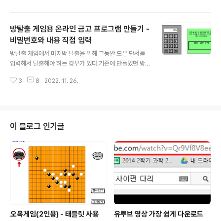
태블릿이나 스마트폰을 사용할 수 있다면, 학생들에게 링
크 주소를 주고 참여하게 해도 된다. 약간의 논리적 사고가
방탈출 게임용 온라인 금고 프로그램 만들기 -
필요하다. https://sciencej.cafe24.com/html5/num
bergame/numbergame.html 보통 숫자 야구게임은
비밀번호와 내용 직접 입력
글 내용
3자리 숫자를 가지고 하는데, 난이도를 높여서 4자리, 5자
방탈출 게임에서 마지막 탈출을 위해 그동안 모은 단서를
시 숫자를 가지고도 할 수 있게 만들었다. 숫자 야구게임 규
입력해서 탈출해야 하는 경우가 있다.기존에 만들었던 방
칙은 간단하다. 컴퓨터가 생각한 3자리 숫자를 정확하게
탈출용 금고 프로그램은 비밀번호와 암호가 정해져 있기
맞추면 되는 게임이다. 참여자가 3자리 숫자를 입력하면, ..
3
8
2022. 11. 26.
때문에 사용에 한계가 있었다.그래서 금고 비밀번호와 내
용(암호 포함)을 직접 만들 수 있는 방탈출 온라인 금고 프
로그램을 만들었다.이제는 선생님들이 원하는 숫자로 비밀
번호를 만들고 그 비밀번호를 눌렀을 때 나오는 내용을 직
접 만들 수 있다. 아래 링크에 접속해서 만들면 된다. http
이 블로그 인기글
s://sciencej.cafe24.com/html5/secretvault/Secr
etvaultonmaker.html 비밀번호와 비밀번호를 눌렀을
때 나올 내용이나 암호를 입력하고, 틀린 비밀번호를 눌렀
을 때 보여줄 문구도 입력한다.다 입력했으면 만들기를 눌
러 나온..
오목게임(2인용) - 태블릿 사용
유투브 영상 가장 쉽게 다운로드