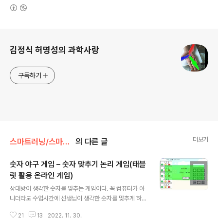
(새창열림)
로그 정보
김정식 허명성의 과학사랑
구독하기
더보기
스마트러닝/스마트러닝
의 다른 글
숫자 야구 게임 – 숫자 맞추기 논리 게임(태블
릿 활용 온라인 게임)
글 내용
상대방이 생각한 숫자를 맞추는 게임이다. 꼭 컴퓨터가 아
니더라도 수업시간에 선생님이 생각한 숫자를 맞추게 하거
나, 짝꿍이나 모움별로 게임을 하게 해도 좋다. 아래 링크로
21
13
2022. 11. 30.
접속해서 실행하면 컴퓨터가 생각한 숫자를 맞출 수 있다.