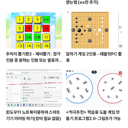
받는법 (ss만 추가)
추억의 뽑기판2 - 제비뽑기 : 참가
알까기 게임 2인용 - 태블릿PC 활
인원 중 원하는 인원 또는 발표자
용
선정
윈도우11 노트북이용하여 스마트
<적극추천> 학습용 도블 게임 만
기기 미러링 하기(장비 필요 없음)
들기 프로그램2.0-그림추가 가능