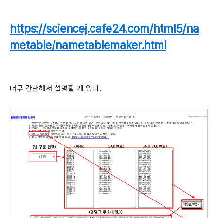
https://sciencej.cafe24.com/html5/na
metable/nametablemaker.html
너무 간단해서 설명할 게 없다.