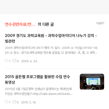
더보기
연수관련자료/연수관련동영상
의 다른 글
2009 경기도 과학교육원 - 과학수업아이디어 나누기 강의 -
빛관련
글 내용
2009 과학수업아이디어 나누기 행사 가. 일시 : 2009. 4. 19(일) 09:00~18:
00 나. 장소 : 경기도과학교육원 연수동 실험실 다. 참여대상 : 초, 중, 고 과학교
사 (학생 및 일반인 참여 없음) 1) 참신한 과학수업 아이디어를 소개할 전국의 우
1
0
2009. 6. 24.
수한 과학교사들로 구성된 강사진으로 수업 주제별 워크샵 운영(수업 시연) -
과학수업의 효과를 높일 수 있는 간단한 수업아이디어나 수업 소도구 소개 (예 :
카드놀이로 해보는 소화과정 이해 활동) - 교과서 실험에 대안을 제시하는 간단
2015 골든벨 프로그램을 활용한 수업 연수
하면서도 효과 만점의 실험방법 및 실험기구 소개 (예 : MP3 플레이어를 이용
한 전자기 수업) 2) 강의실 별 2~3명의 강사가 워크샵을 진행하며 자신만의 과
동영상
글 내용
학수업 노하우 및 교과실험 아이디어를 소개하여 참여하는..
2015년 2월 7일김영학 선생님이 운영하시는 재과만(재
미있는 과학수업만들기 http://cafe.daum.net/sedu2
2)카페에서 주관한제1회 재미있는 과학수업 만들기 오프
1
0
2015. 2. 16.
라인 모임에서 발표했던'골든벨 프로그램을 활용한 수업'
발표 내용입니다. 제가 강의했던 내용중 남아 있는 것이 별