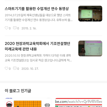
로 없는데 잘 촬영해 주셔서 감사할 따름입니다.시간이 20
스마트기기를 활용한 수업개선 연수 동영상
분으로 제한되어 있어서 발표속도가 상당히 빠릅니다.그리
글 내용
고 지나고 나서 보니 중요한 이야기들 몇개를 놓쳤네요. 아
2014,07.25일에 체육선생님들을 대상으로 했던 스마트
쉽습니다. 한번 보시면 대충 수업시간에 사용하실 수 있을
기기를 활용한 수업개선 연수 동영상입니다. 유투브에 올
듯...https://youtu.be/gc5pP5P53tE 발표했던 내용과
라와 있네요. 체육교과와 관련된 내용이 아주 조금 들어가
관련있는 자료들은 링크로 연결해 놓았습니다. 프로그램은
0
0
2015. 2. 16.
있구요. 대부분의 내용은 범교과적인 내용입니다. 다른 교
링크 걸어 놓겠습니다. 왜냐하면 사용하다 불편한 점이 생
과에서도 참고하셔서 사용할 수 있습니다. 2014 NTTP
기면 ..
좋은체육수업나눔연구회 에서 주관한 갈라쇼에서 발표했
2020 현장과학교육학회에서 기조연설했던
던 스마트기기를 활용한 수업개선 연수내용입니다.
미래교육에 관한 내용
글 내용
2020.10.10 현장과학교육학회 가까이 다가온 미래 과학
교육 기조연설원고는 임시로 적은 원고입니다.급하게 적어
서 정리가 잘 안되어 있습니다.미래교육에 대해 고민하다
0
0
2020. 10. 27.
보니, 우리는 이미 온라인 교육을 통해서 미래교육을 하고
있는 것이 아닌가 하는 생각이 드네요 아래는 강연 장면입
니다.
이 블로그 인기글