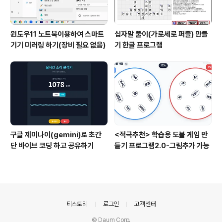
윈도우11 노트북이용하여 스마트
십자말 풀이(가로세로 퍼즐) 만들
기기 미러링 하기(장비 필요 없음)
기 한글 프로그램
구글 제미나이(gemini)로 초간
<적극추천> 학습용 도블 게임 만
단 바이브 코딩 하고 공유하기
들기 프로그램2.0-그림추가 가능
의안내
티스토리
로그인
고객센터
© Daum Corp.