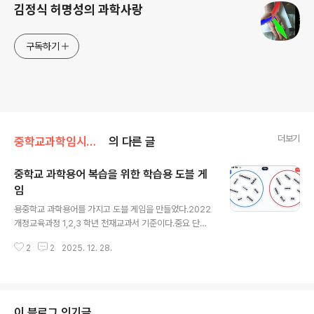
김정식 허명성의 과학사랑
구독하기
더보기
중학교과학임시자료
의 다른 글
중학교 과학용어 복습을 위한 학습용 도블 게
임
글 내용
용중학교 과학용어를 가지고 도블 게임을 만들었다.2022
개정교육과정 1,2,3 학년 천재교과서 기준이다.중요 단어
만 나열했기 때문에 2015개정교육과정 1,2,3 학년에서 해
2
2
2025. 12. 28.
도 큰 문제는 없다.아래 링크에서 실행하면 된다. 1학년 과
학용어 도블게임https://sciencej.cafe24.com/html
5/dobble/studydob1.html 중1과학 도블 게임 scienc
ej.cafe24.com 2학년 과학용어 도블 게임https://scie
ncej.cafe24.com/html5/dobble/studydob2.html
이 블로그 인기글