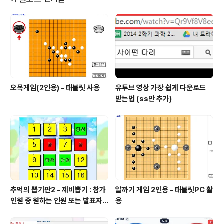
중2과학 도블 게임 sciencej.cafe24.com 3학년 과학
용어 보들 게임https://sciencej.cafe24.com/html5/
dobble/studydob3.html 중3..
오목게임(2인용) - 태블릿 사용
유투브 영상 가장 쉽게 다운로드
받는법 (ss만 추가)
추억의 뽑기판2 - 제비뽑기 : 참가
알까기 게임 2인용 - 태블릿PC 활
인원 중 원하는 인원 또는 발표자
용
선정