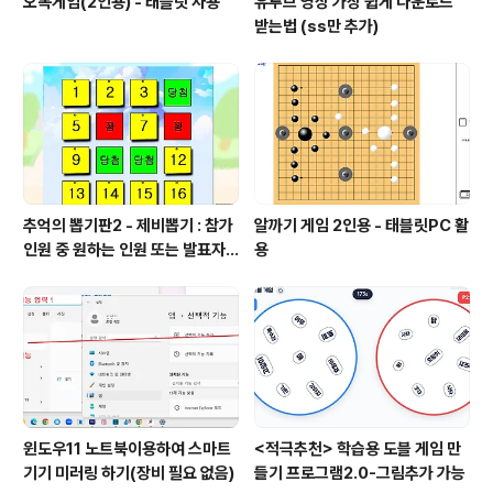
오목게임(2인용) - 태블릿 사용
유투브 영상 가장 쉽게 다운로드
받는법 (ss만 추가)
추억의 뽑기판2 - 제비뽑기 : 참가
알까기 게임 2인용 - 태블릿PC 활
인원 중 원하는 인원 또는 발표자
용
선정
윈도우11 노트북이용하여 스마트
<적극추천> 학습용 도블 게임 만
기기 미러링 하기(장비 필요 없음)
들기 프로그램2.0-그림추가 가능