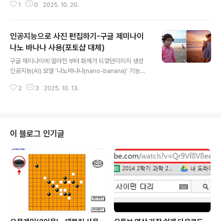
1
0
2025. 10. 20.
아래 링크에 접속해서 욕쟁이 할머니 챗봇과 이야기를 나
눠 보자.https://gemini.google.com/gem/1qrlZ1P5
ZW2p_bCcB9yFIn3lNCp3IxFy9?usp=sharing신
인공지능으로 사진 편집하기-구글 제미나이
과수 연구회에서 김요섭 선생님이 챗봇 만들기 내용을 발
표해 주셔서 따라 만들어 봤다. 사실은 예전 부터 만들어 봣
나노 바나나 사용(포토샵 대체)
글 내용
었는데, 좀 더 구체적으로 만들 수 있게 되었다.같은 챗봇이
구글 제미나이에 얼마전 부터 화제가 되었던이미지 생성
라도 창의성이 중요하다. 그래서 오래전 부터 생각하던 욕
인공지능(AI) 모델 ‘나노바나나(nano-banana)’ 기능이
쟁이 할머니 버전 상담가 챗봇을 만들어 보았다. 인공지능
포함되었다예전에 힘들게 배웠던 포토샵이 이제는 필요 없
이 항상 긍정적이고 좋은 말만 해 주다 보니, 어느 순간 부
2
3
2025. 10. 13.
다. 말로 모든걸 바꿀 수 있다.기존과 달라진 점은 이미지의
터 ..
일관성을 유지하면서 무언가를 바꿀 수 있다는 점이다.포
토샵에서 힘들게 했던 작업을 그냥 요구만 하면 된다. 아래
이미지는 왼쪽 사진을 넣고 오른쪽 처럼 바꿔 본 것이다. 그
냥 배경을 저녁노을이 지는 바다로 바꿔 달라고 하면 된다.
이 블로그 인기글
같은 방법으로 배경이나, 옷 뿐만 아니라, 표정이나 동작도
바꿀 수 있다.오늘 사용해 보니 또 다른 세상이다. 1. 구글제
미나이에 접속해서 https://gemini.google.com/app
2. 도구 에서 이미지 샌성 선택 후 + 를 눌러 이..