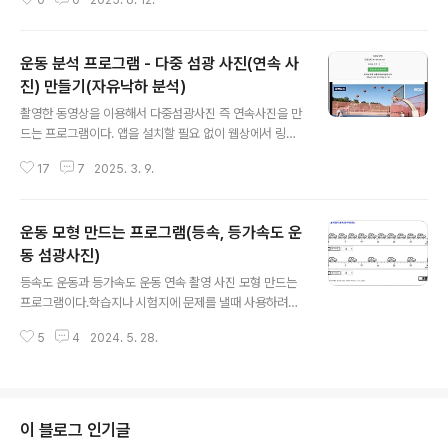
0
0
2025. 6. 12.
된다.https://sciencej1.cafe24.com/html5/run/run.
으로 만들어도 된다. 1. 등속운동2..
html단순하게 발표자 뽑기 프로그램으로 사용해도 된다.
한반 전체에서 뽑는 경우에는 2번 나눠서 뽑아야 한다. 우
운동 분석 프로그램 - 다중 섬광 사진(연속 사
리반이 1-30번 까지 존재 한다면, 처음에 참가선수를 3명
으로 해서 십의 자리를 먼저 뽑는다.그리고 참가선수를 10
진) 만들기(자유낙하 분석)
글 내용
명으로 바꿔서 일의 자리를 뽑으면 발표자를 뽑을 수 있다.
촬영한 동영상을 이용해서 다중섬광사진 즉 연속사진을 만
아래 처럼 2번 뽑아서 당첨되면 2번 학생이 당첨된 것이
드는 프로그램이다. 앱을 설치할 필요 없이 웹상에서 링크
다. 그러면서 자연스럽게 속력으로 끌어 들인다. 누구의 속
주소로 접속해서 실행할 수 있기 때문에 기종에 상관없이
력이 더 빠를까?교육용(속력)에 체크 한 후 실행하면 단순
17
7
2025. 3. 9.
안드로이드폰이나 아이폰 또는 윈도우 환경에서도 다 사용
하..
이 가능하다. https://sciencej.cafe24.com/html5/vi
deo/video.html짧은 접속 주소 및 QR코드>http://ed
운동 모형 만드는 프로그램(등속, 등가속도 운
go.kr/motion 사용방법은 크게 3단계로 진행된다. 1. 동
영상 촬영하기 – 좋은 원본영상이 있어야 분석이 가능하다.
동 섬광사진)
글 내용
2. 운동분석 프로그램에 동영상 불러들여서 분석하기 3.
등속도 운동과 등가속도 운동 연속 촬영 사진 모형 만드는
연속사진 이미지 파일로 저장하기.1. 동영상 촬영 누가 뭐래
프로그램이다.학습지나 시험지에 문제를 낼때 사용하려고
도 원본 영상이 좋지 않으면 분석을 할 수 없다. 따라서 원
만들었는데만드는 김에 내용을 추가해서실제 운동도 가능
본사진을 잘 촬영해야 한다. 본 프로..
5
4
2024. 5. 28.
하게 만들었다. 교과서에 나오는 그림처럼 1초 단위로 연속
촬영 사진이 보여 질 때실제로 운동을 시켜서 비교해 볼 수
있다.https://sciencej.cafe24.com/html5/motion/
motv.html 등가속도 운동도 가능하고속력 변화도 가능하
다. 속력변화에 단위를 넣었다가 일부러 뺐다. 수업시간에
이 블로그 인기글
학생들에게 직접 보여 주는 경우 1초 단위로 촬영된 사진이