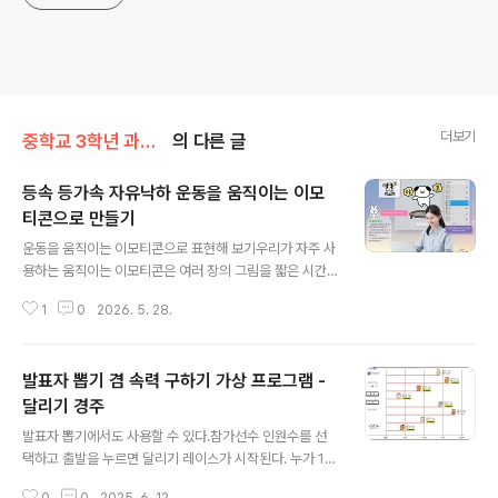
더보기
중학교 3학년 과학/3단원(운동과 에너지)
의 다른 글
등속 등가속 자유낙하 운동을 움직이는 이모
티콘으로 만들기
글 내용
운동을 움직이는 이모티콘으로 표현해 보기우리가 자주 사
용하는 움직이는 이모티콘은 여러 장의 그림을 짧은 시간
간격으로 빠르게 보여 주어 물체가 움직이는 것처럼 보이
1
0
2026. 5. 28.
도록 제작된다. 이러한 방식으로 뛰어 오르거나 떨어지는
등 물체의 다양한 움직임을 재미있게 표현하여 감정이나
상황을 그림으로 전달할 수 있다. 1. 모둠별로 어떤 감정이
발표자 뽑기 겸 속력 구하기 가상 프로그램 -
나 상황을 움직이는 이모티콘으로 전달할 것인지 정해 보
자.2. 모둠에서 정한 내용으로 움직임을 어떻게 표현할 것
달리기 경주
글 내용
인지 토의해 보자. 이때 등속 운동, 속력이 일정하게 변하는
발표자 뽑기에서도 사용할 수 있다.참가선수 인원수를 선
운동, 자유 낙하 운동 중 1개 이상 포함되도록 한다.3. 움직
택하고 출발을 누르면 달리기 레이스가 시작된다. 누가 1등
임을 표현하는 장면을 5-6장 그린 뒤, 편집프로그램으로
으로 들어 왔는지 확인할 수 있다.아래 링크에서 실행하면
움직이는 이모티콘을 만들어 보자. 아래처럼 간단하게 원