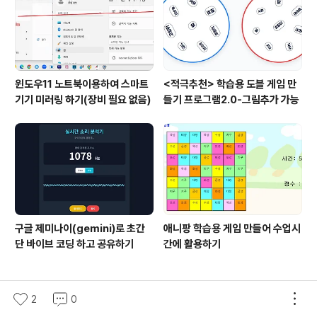
윈도우11 노트북이용하여 스마트
<적극추천> 학습용 도블 게임 만
기기 미러링 하기(장비 필요 없음)
들기 프로그램2.0-그림추가 가능
구글 제미나이(gemini)로 초간
애니팡 학습용 게임 만들어 수업시
단 바이브 코딩 하고 공유하기
간에 활용하기
2
0