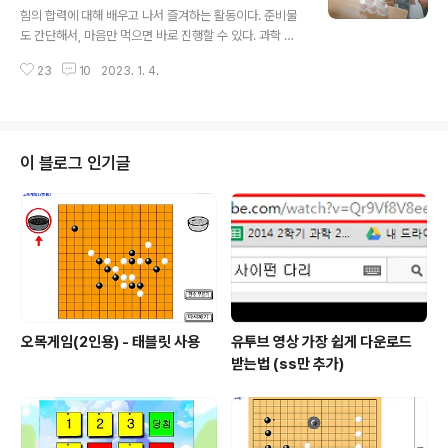
타나게 만들었다.움직이기 전까지 마찰력의 크기는 작용한
힘의 합력에 대해 배우고 나서 즐겨하는 활동이다. 준비물
힘의 크기와 같다. 학생들은 마찰력이 커서 움직이지 않는
도 간단해서, 마음만 먹으면 바로 진행할 수 있다. 과학 수
다는 오개념을 갖기 쉽다.잡아 당기는 힘보다 마찰력이 더
업 시간뿐만 아니라 최근에는 일반교과 시간에도 모둠 활
크면, 줄다리기 시합 하는 것처럼 마찰력 쪽으로 병이 끌려
23
10
2023. 1. 4.
동으로도 많이 활용하고 있다. 학기 말 모둠 활동으로 기록
가..
이나 경쟁게임으로도 좋다. 고무줄, 50cm 끈 4개, 종이컵
너무 쉬워서 만드는 방법은 설명이 필요 없다. 1개의 고무
줄에 끈 4개를 연결하면 된다. 여유가 있다면 고무줄에 끈
을 직접 연결하지 말고, 클립을 통해 연결한다. 그럼 클립이
이 블로그 인기글
고무줄 사이를 이동해 다니기 때문에 좀 더 협력이 필요하
다. 그리고 끈 끝에 고리를 연결해 주는 것도 좋다. 고리에
손가락을 넣고 게임을 하게 할 수 있다. 고리가 없으면 학생
들이 자꾸 끈을 짧게 잡으려고 한다. 클립이나 고리 대신 실
로 고리를 만들..
오목게임(2인용) - 태블릿 사용
유투브 영상 가장 쉽게 다운로드
받는법 (ss만 추가)