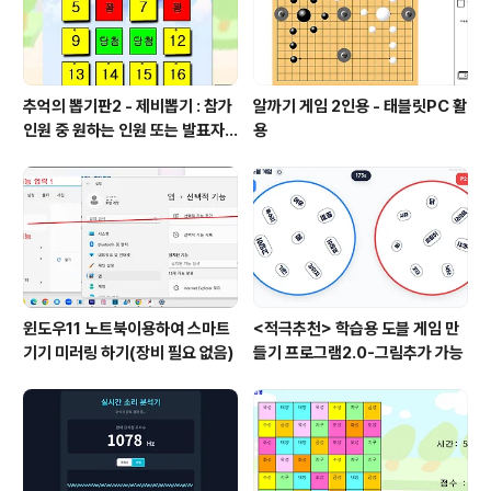
추억의 뽑기판2 - 제비뽑기 : 참가
알까기 게임 2인용 - 태블릿PC 활
인원 중 원하는 인원 또는 발표자
용
선정
윈도우11 노트북이용하여 스마트
<적극추천> 학습용 도블 게임 만
기기 미러링 하기(장비 필요 없음)
들기 프로그램2.0-그림추가 가능