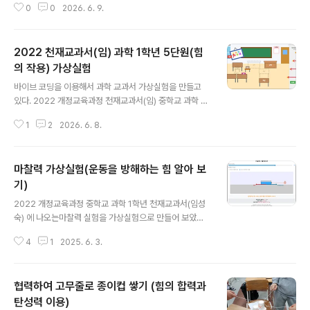
0
0
2026. 6. 9.
생활에서 힘의 사용 예시로 자격루에 대한 소개가 있다.여
러 자료를 찾아 보면서 든 의문은 파수호(물단지)에 수면
높이가 달라지면 수압이 달라져서 물이 떨어지는 속도가
2022 천재교과서(임) 과학 1학년 5단원(힘
달라질 텐데 이것에 대한 설명이 자세히 되어 있지 않고, 대
충 얼버무려 논 경우가 많았다. 그래서 단순히 물이 차오르
의 작용) 가상실험
글 내용
는 것을 넘어, 어떤 과학적 원리로 '항상 일정한 속도'로 물
바이브 코딩을 이용해서 과학 교과서 가상실험을 만들고
을 흘려보내 정확한 시간을 측정할 수 있었는지 직접 조작
있다. 2022 개정교육과정 천재교과서(임) 중학교 과학 교
하며 알아볼 수 있도록 가상실험을 만들어 보았다. 💻 가상
과서에 나오는 내용과 일치하게 만들어서 사용할 예정이
실험 프로그램 실행하기아래 링크에서 실행하면 된다.http
1
2
2026. 6. 8.
다.(물론 다른 과학 교과서도 2022 개정교육과정에서는
s://sciencej1.caf..
실험이 비슷하기 때문에 해당 학습내용에서 사용해도 된
다. )아래는 5단원 교과서 pdf 파일이다. 저화질로 압축해
마찰력 가상실험(운동을 방해하는 힘 알아 보
놓은 파일이다. 원본 파일은 천재교과서 사이트에 가서 다
운 받을 수 있다.아래 링크로 들어가면 전자교과서를 바로
기)
글 내용
볼 수 있습니다.https://cdata2.tsherpa.co.kr/eboo
2022 개정교육과정 중학교 과학 1학년 천재교과서(임성
k/tsherpa/22/22ebook_M/EB2022GC2NN_02_7
숙) 에 나오는마찰력 실험을 가상실험으로 만들어 보았다.
0L/viewer/ebook/index.html?contentInformatio
https://sciencej1.cafe24.com/html5/friction/fricti
nURL=..%2F..%2Fresour..
4
1
2025. 6. 3.
on.html중학교에서는 마찰력 크기를 수치로 측정할 필요
는 없다. 단지 무게가 무거울수록 접촉면이 거칠수록 마찰
력이 커진다는 것만 알면 된다.아래는 교과서 내용이다. 너
협력하여 고무줄로 종이컵 쌓기 (힘의 합력과
무 간단한 실험이라 직접 해 보는 것이 가장 좋다. 고등학생
들을 위해서 최대 정지 마찰력과 운동마찰력도 수치로 나
탄성력 이용)
글 내용