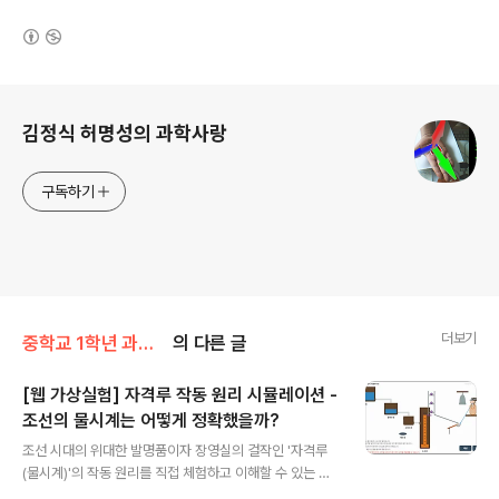
(새창열림)
로그 정보
김정식 허명성의 과학사랑
구독하기
더보기
중학교 1학년 과학/5단원(힘의 작용)
의 다른 글
[웹 가상실험] 자격루 작동 원리 시뮬레이션 -
조선의 물시계는 어떻게 정확했을까?
글 내용
조선 시대의 위대한 발명품이자 장영실의 걸작인 '자격루
(물시계)'의 작동 원리를 직접 체험하고 이해할 수 있는 가
상실험(시뮬레이션) 프로그램을 만들어 보았다.힘과 우리