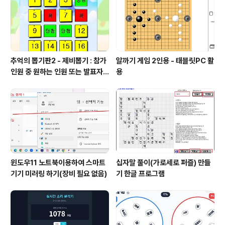
추억의 뽑기판2 - 제비뽑기 : 참가
알까기 게임 2인용 - 태블릿PC 활
인원 중 원하는 인원 또는 발표자
용
선정
윈도우11 노트북이용하여 스마트
십자말 풀이(가로세로 퍼즐) 만들
기기 미러링 하기(장비 필요 없음)
기 한글 프로그램