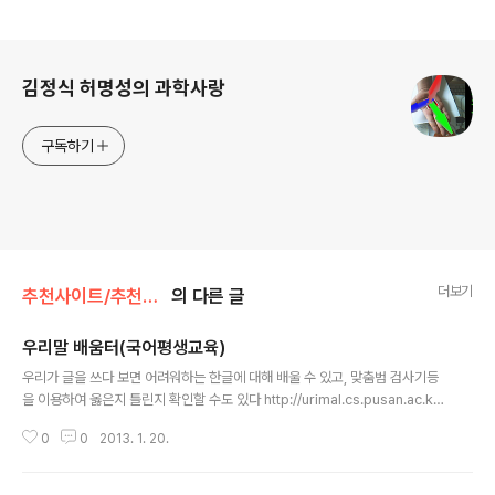
로그 정보
김정식 허명성의 과학사랑
구독하기
더보기
추천사이트/추천사이트
의 다른 글
우리말 배움터(국어평생교육)
글 내용
우리가 글을 쓰다 보면 어려워하는 한글에 대해 배울 수 있고, 맞춤범 검사기등
을 이용하여 옳은지 틀린지 확인할 수도 있다 http://urimal.cs.pusan.ac.kr/
urimal_new/
0
0
2013. 1. 20.