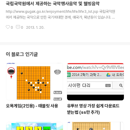
국립국악원에서 제공하는 국악행사음악 및 웰빙음악
글 내용
http://www.gugak.go.kr/enjoyment/life/life/life3_lst.jsp 국립국악원
에서 제공하는 국악으로 만든 국기에대한 경례, 애국가, 묵년등이 있습니다. 그
리고 국악 전화벨도 다운 받을 수 있고 잔잔하게 틀어 놓을 수 있는 국악으로 만
0
0
2013. 1. 20.
든 웰빙 음악도 제공하네요 졸업식이나 입학식때 행사음악으로 쓸만한 노래도
많이 있습니다. 참고로 국민의례 관련 음악은 안전행정부에서 다운 받을 수 있
습니다. http://www.mopas.go.kr/gpms/view/korea/korea_index_v
m.jsp?cat=bonbu/chief&menu=chief_06_04_02_sub02
이 블로그 인기글
오목게임(2인용) - 태블릿 사용
유투브 영상 가장 쉽게 다운로드
받는법 (ss만 추가)