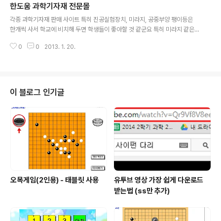
한도움 과학기자재 전문몰
글 내용
각종 과학기자재 판매 사이트 특히 진공실험장치, 미라지, 공중부양 팽이등은
한개씩 사서 학교에 비치해 두면 학생들이 좋아할 것 같군요 특히 미라지 같은
경우는 얼마전에 아래 추천한 사이언스토이 에서 신기루 보물단지라는 상품명
0
0
2013. 1. 20.
으로 비싸게 주고 구입했는데 이곳 가격은 제가 구입한 것에 절반도 안되는 가
격에 판매가 되는 군요 http://handoum.co.kr/
이 블로그 인기글
오목게임(2인용) - 태블릿 사용
유투브 영상 가장 쉽게 다운로드
받는법 (ss만 추가)