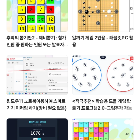
추억의 뽑기판2 - 제비뽑기 : 참가
알까기 게임 2인용 - 태블릿PC 활
인원 중 원하는 인원 또는 발표자
용
선정
윈도우11 노트북이용하여 스마트
<적극추천> 학습용 도블 게임 만
기기 미러링 하기(장비 필요 없음)
들기 프로그램2.0-그림추가 가능