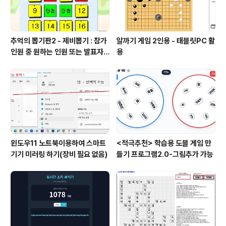
추억의 뽑기판2 - 제비뽑기 : 참가
알까기 게임 2인용 - 태블릿PC 활
인원 중 원하는 인원 또는 발표자
용
선정
윈도우11 노트북이용하여 스마트
<적극추천> 학습용 도블 게임 만
기기 미러링 하기(장비 필요 없음)
들기 프로그램2.0-그림추가 가능