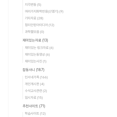
지각변동
(5)
여러가지화학반응(산염기)
(9)
기타자료
(28)
정리안된아이디어
(12)
과학짤모음
(0)
재미있는자료
(13)
재미있는 링크자료
(6)
재미있는동영상
(6)
재미있는사진
(1)
잡동사니
(187)
민서네가족
(166)
개인게시판
(4)
수석교사관련
(2)
임시자료
(15)
추천사이트
(71)
학습사이트
(12)