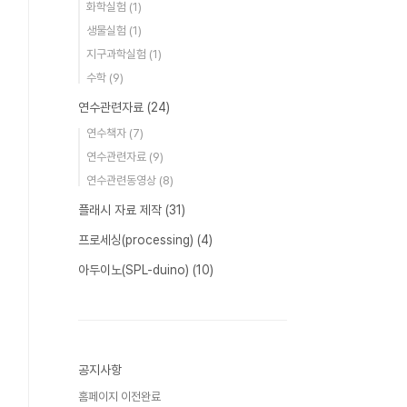
화학실험
(1)
생물실험
(1)
지구과학실험
(1)
수학
(9)
연수관련자료
(24)
연수책자
(7)
연수관련자료
(9)
연수관련동영상
(8)
플래시 자료 제작
(31)
프로세싱(processing)
(4)
아두이노(SPL-duino)
(10)
공지사항
홈페이지 이전완료