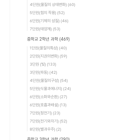
4단원(물질의 상태변화)
(60)
5단원(힘의 작용)
(52)
6단원(기체의 성질)
(46)
7단원(태양계)
(53)
중학교 2학년 과학
(469)
1단원(물질의특성)
(40)
2단원(지권의변화)
(59)
3단원 (빛)
(133)
3단원(파동)
(42)
4단원(물질의구성)
(54)
5단원(식물과에너지)
(24)
6단원(소화와순환)
(27)
6단원(호흡과배설)
(13)
7단원(정전기)
(23)
7단원(전기와자기)
(52)
8단원(별과우주)
(2)
중학교 3학년 과학
(290)