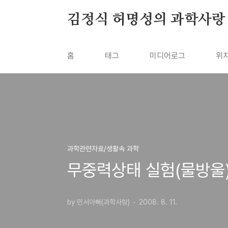
본문 바로가기
김정식 허명성의 과학사랑
홈
태그
미디어로그
위
과학관련자료/생활속 과학
무중력상태 실험(물방울
by 민서아빠(과학사랑)
2008. 8. 11.