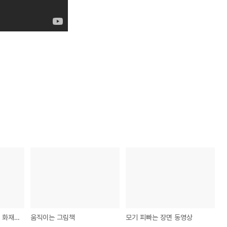
레이져를 이용한 디지털 화재 훈련!
움직이는 그림책
모기 피빠는 장면 동영상