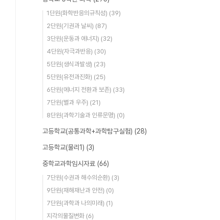
1단원(화학반응의규칙성)
(39)
2단원(기권과 날씨)
(87)
3단원(운동과 에너지)
(32)
4단원(자극과반응)
(30)
5단원(생식과발생)
(23)
5단원(유전과진화)
(25)
6단원(에너지 전환과 보존)
(33)
7단원(별과 우주)
(21)
8단원(과학기술과 인류문명)
(0)
고등학교(공통과학+과학탐구실험)
(28)
고등학교(물리1)
(3)
중학교과학임시자료
(66)
7단원(수권과 해수의순환)
(3)
9단원(재해재난과 안전)
(0)
7단원(과학과 나의미래)
(1)
지각의물질변화
(6)