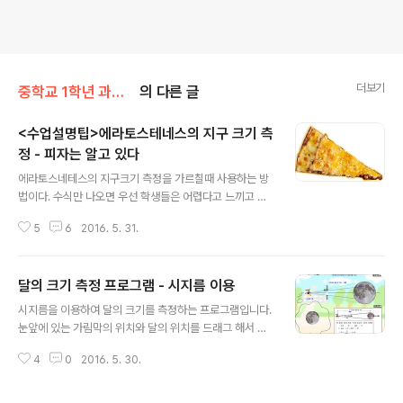
더보기
중학교 1학년 과학/7단원(태양계)
의 다른 글
<수업설명팁>에라토스테네스의 지구 크기 측
정 - 피자는 알고 있다
글 내용
에라토스네테스의 지구크기 측정을 가르칠때 사용하는 방
법이다. 수식만 나오면 우선 학생들은 어렵다고 느끼고 시
도조차 하지 않으려고 한다. 그래서 시작을 실생활에서 시
5
6
2016. 5. 31.
작한다. 피자 1조각을 칠판에 그리고 '선생님이 어제 피자
가게에서 피자 1조각을 샀는데 주인이 피자 한판을 8조각
내서 1조각을 파는 거라고 하더라. 그런데 선생님이 보기엔
달의 크기 측정 프로그램 - 시지름 이용
피자 한판을 12등분 해서 1조각을 파는 것 처럼 보였어. 나
글 내용
머지 피자를 보자고 했더니 다 팔리고 1조각만 남았다면서
시지름을 이용하여 달의 크기를 측정하는 프로그램입니다.
8등분해서 파는게 맞다고 하네 어떻게 하면 8조각을 낸건
눈앞에 있는 가림막의 위치와 달의 위치를 드래그 해서 이
지 12조각을 낸건지 알 수 있을까?' 먹는 문제이기 때문에
동시킬 수 있습니다. 또 눈앞에 있는 가림막의 구멍 크기를
남학생들의 반응이 심상치 않다. 여러가지 의견이 나오다
4
0
2016. 5. 30.
조절할 수 있습니다. 달의 크기도 변경해 볼 수 있습니다.
가 내가 원한 의견들이 나오기 시작한다. 한 학생이 '피자를
설명변경 버튼을 누르면 다른방법으로 달의 크기를 측정하
종이위에 놓고 테두리를 따라 ..
는 방법이 나옵니다.