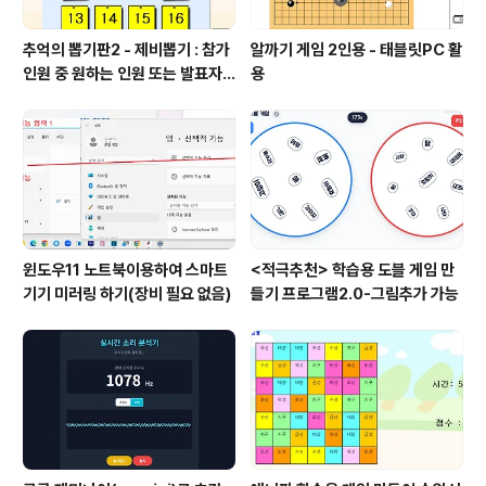
추억의 뽑기판2 - 제비뽑기 : 참가
알까기 게임 2인용 - 태블릿PC 활
인원 중 원하는 인원 또는 발표자
용
선정
윈도우11 노트북이용하여 스마트
<적극추천> 학습용 도블 게임 만
기기 미러링 하기(장비 필요 없음)
들기 프로그램2.0-그림추가 가능