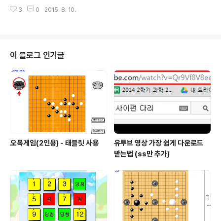
하지 않으므로 쉽게 이동이 가능하다. 사각 투명 아크릴을
Y인쇄물' 앱을 찾을..
3
0
2015. 8. 10.
이용하여 본다는 것만을 이용해서 굴절 실험을 정성적으로
탐구해 볼 수 있다. 그리고 실제 물 속에 있는 물체를 관찰
하는 것과 비슷한 상황이 주어지므로 실제생활과 연관시키
기도 좋다. 레이저 없이 하는 굴절 실험 전통적인 굴절실험
을 보면 수조통에 레이져를 비추어 매질이 다른 두 경계면
이 블로그 인기글
에서 굴절 실험을 하는 것이 일반적이었다. 그런데 레이져
와 수조통을 준비하다 보면 간단하게 교실에서 실험할 수
는 없고, 물을 담은 수조통과 향연기등이 필요하게 된다. 물
을 담아 놓았기 때문에 마음대로 이동..
오목게임(2인용) - 태블릿 사용
유투브 영상 가장 쉽게 다운로드
받는법 (ss만 추가)