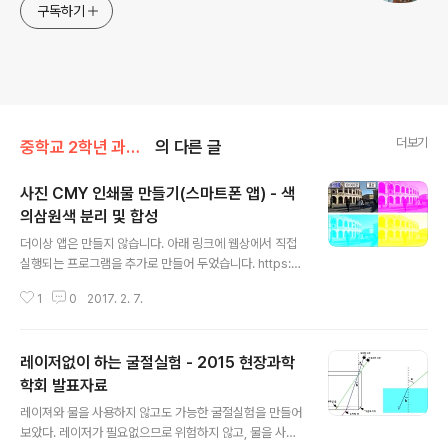
구독하기
더보기
중학교 2학년 과학/3단원 (빛)
의 다른 글
사진 CMY 인쇄물 만들기(스마트폰 앱) - 색
의삼원색 분리 및 합성
글 내용
더이상 앱은 만들지 않습니다. 아래 링크에 웹상에서 직접
실행되는 프로그램을 추가로 만들어 두었습니다. https://
sciencelove.com/482980 색의 삼원색 분리 및 합성
1
0
2017. 2. 7.
(CMY 인쇄물 만들기)가지고 있는 사진을 색의 삼원색(Cy
an, Magenta, Yellow) 으로 자동으로 분리해 주는 프로
그램이다. 기존에 만들었던 것을 웹상에서 설치 없이 바
레이저없이 하는 굴절실험 - 2015 현장과학
로 할 수 있도록 다시 만들었다.아래sciencelove.com -
--------------------스마트폰에 찍어 놓은 사진을 색
학회 발표자료
글 내용
의 삼원색(Cyan, Magenta, Yellow) 으로 자동으로 분
레이져와 물을 사용하지 않고도 가능한 굴절실험을 만들어
리해 준다. 앱은 아래 링크에서 다운 받을 수 있다. 또는 플
보았다. 레이저가 필요없으므로 위험하지 않고, 물을 사용
레이스토어에 가서 'sciencelove'로 검색하면 '사진CM