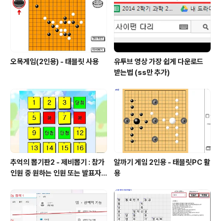
교육내용을 연수할 예정이다. 방사선 조사 식품, 방사선 조
사 감자, 양파들..
오목게임(2인용) - 태블릿 사용
유투브 영상 가장 쉽게 다운로드
받는법 (ss만 추가)
추억의 뽑기판2 - 제비뽑기 : 참가
알까기 게임 2인용 - 태블릿PC 활
인원 중 원하는 인원 또는 발표자
용
선정