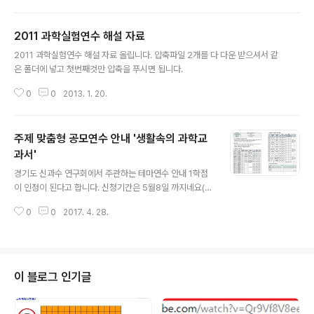
서 실시하는 연수원학교 홍보 동영상입니다. 가장 간단하게 만들수 있는 실험도
구들을 연구해서 연수하고 있습니다.
2011 과학실험연수 해설 자료
글 내용
2011 과학실험연수 해설 자료 올립니다. 압축파일 2개를 다 다운 받으셔서 같
은 폴더에 넣고 첫번째것만 압축을 푸시면 됩니다.
0
0
2013. 1. 20.
주제 맞춤형 공모연수 안내 '생활속의 과학교
과서'
글 내용
경기도 신과수 연구회에서 주관하는 테마연수 안내 1학점
이 인정이 된다고 합니다. 신청기간은 5월8일 까지네요(3
0명 모집에 벌써 15분이나 신청하셨네요. ^^) 아래 링크에
0
0
2017. 4. 28.
들어가서 '과학교과서'로 검색하셔서 '생확속의 과학교과
서'신청하시면 됩니다. https://gelearning.kr:464/ 자
세한 설명은 링크나 아래 내용을 참고하세요 1. 연수 기획
의도 및 필요성 2017년 신과수연구회의 주제는 에너지로
정하여 발전의 원리 탐구에서 원자력에너지에 대한 연구를
이 블로그 인기글
하였다. 이는 과학을 배우는 것이 일상생활을 발전시키는
데 도움이 되어야 한다고 생각하였기 때문이다. 원자력연
계 에너지교육을 쉽게 할 수 있도록 할 수 있도록 실험 및