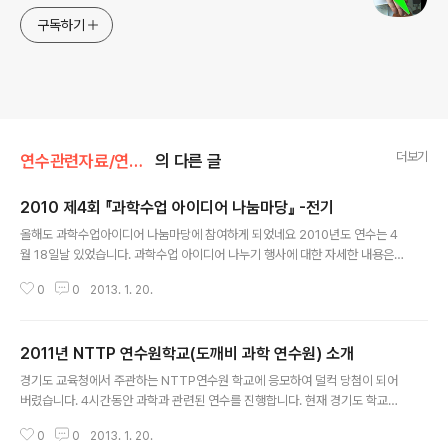
구독하기
더보기
연수관련자료/연수관련자료
의 다른 글
2010 제4회 『과학수업 아이디어 나눔마당』 -전기
글 내용
올해도 과학수업아이디어 나눔마당에 참여하게 되었네요 2010년도 연수는 4
월 18일날 있었습니다. 과학수업 아이디어 나누기 행사에 대한 자세한 내용은
아래 홈페이지를 참고하세요 http://www.gise.kr/study/view.asp?brdid
0
0
2013. 1. 20.
=900&gno=29660&cateval=0 2010년 올해 발표하면서 보여드렸던 내
용을 수정해서 올립니다. 아래한글로 만든 프리젠테이션 자료를 열어 각제목을
클릭하시면 관련 프로그램을 다운받거나 해당 동영상으로 이동해서 보실 수 있
2011년 NTTP 연수원학교(도깨비 과학 연수원) 소개
습니다.
글 내용
경기도 교육청에서 주관하는 NTTP연수원 학교에 응모하여 덜컥 당첨이 되어
버렸습니다. 4시간동안 과학과 관련된 연수를 진행합니다. 현재 경기도 학교로
공문이 내려가 2차 접수를 받고 있습니다. 관심있으신 선생님은 학교 공문 참고
0
0
2013. 1. 20.
하셔서 신청하고 오세요. 초등학교 선생님들도 강추합니다. 아래는 저희학교에