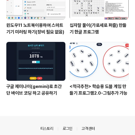
윈도우11 노트북이용하여 스마트
십자말 풀이(가로세로 퍼즐) 만들
기기 미러링 하기(장비 필요 없음)
기 한글 프로그램
구글 제미나이(gemini)로 초간
<적극추천> 학습용 도블 게임 만
단 바이브 코딩 하고 공유하기
들기 프로그램2.0-그림추가 가능
의안내
티스토리
로그인
고객센터