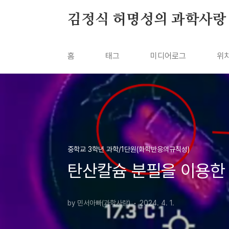
본문 바로가기
김정식 허명성의 과학사랑
홈
태그
미디어로그
위
중학교 3학년 과학/1단원(화학반응의규칙성)
탄산칼슘 분필을 이용한
by 민서아빠(과학사랑)
2024. 4. 1.