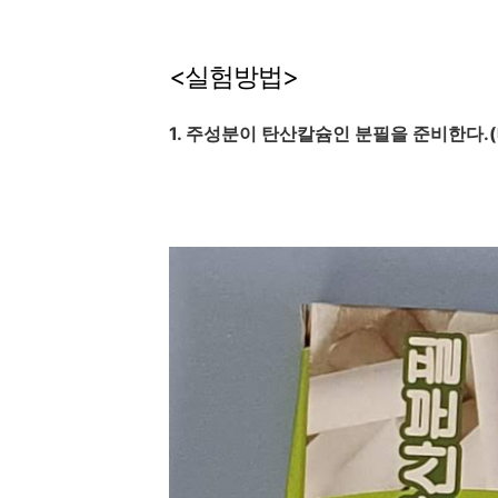
<실험방법>
1. 주성분이 탄산칼슘인 분필을 준비한다