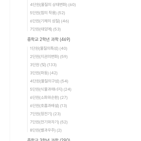
4단원(물질의 상태변화)
(60)
5단원(힘의 작용)
(52)
6단원(기체의 성질)
(46)
7단원(태양계)
(53)
중학교 2학년 과학
(469)
1단원(물질의특성)
(40)
2단원(지권의변화)
(59)
3단원 (빛)
(133)
3단원(파동)
(42)
4단원(물질의구성)
(54)
5단원(식물과에너지)
(24)
6단원(소화와순환)
(27)
6단원(호흡과배설)
(13)
7단원(정전기)
(23)
7단원(전기와자기)
(52)
8단원(별과우주)
(2)
중학교 3학년 과학
(290)