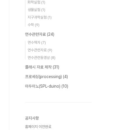
화학실험
(1)
생물실험
(1)
지구과학실험
(1)
수학
(9)
연수관련자료
(24)
연수책자
(7)
연수관련자료
(9)
연수관련동영상
(8)
플래시 자료 제작
(31)
프로세싱(processing)
(4)
아두이노(SPL-duino)
(10)
공지사항
홈페이지 이전완료