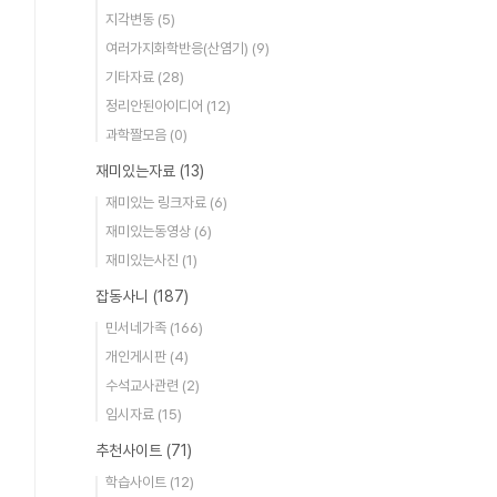
지각변동
(5)
여러가지화학반응(산염기)
(9)
기타자료
(28)
정리안된아이디어
(12)
과학짤모음
(0)
재미있는자료
(13)
재미있는 링크자료
(6)
재미있는동영상
(6)
재미있는사진
(1)
잡동사니
(187)
민서네가족
(166)
개인게시판
(4)
수석교사관련
(2)
임시자료
(15)
추천사이트
(71)
학습사이트
(12)