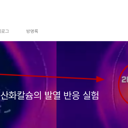
치로그
방명록
 산화칼슘의 발열 반응 실험