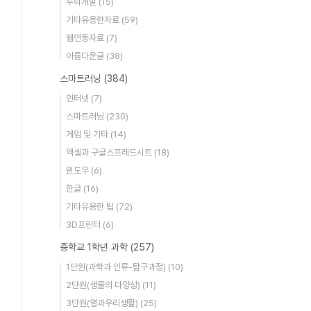
두뇌개발
(15)
기타유용한자료
(59)
웹연동자료
(7)
아름다운글
(38)
스마트러닝
(384)
인터넷
(7)
스마트러닝
(230)
게임 및 기타
(14)
엑셀과 구글스프레드시트
(18)
윈도우
(6)
한글
(16)
기타유용한 팁
(72)
3D프린터
(6)
중학교 1학년 과학
(257)
1단원(과학과 인류-탐구과정)
(10)
2단원(생물의 다양성)
(11)
3단원(열과우리생활)
(25)