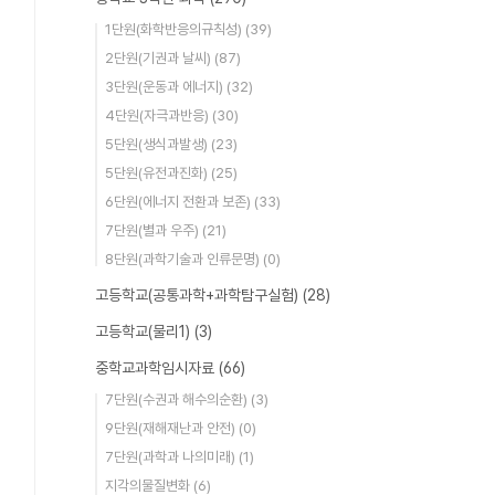
1단원(화학반응의규칙성)
(39)
2단원(기권과 날씨)
(87)
3단원(운동과 에너지)
(32)
4단원(자극과반응)
(30)
5단원(생식과발생)
(23)
5단원(유전과진화)
(25)
6단원(에너지 전환과 보존)
(33)
7단원(별과 우주)
(21)
8단원(과학기술과 인류문명)
(0)
고등학교(공통과학+과학탐구실험)
(28)
고등학교(물리1)
(3)
중학교과학임시자료
(66)
7단원(수권과 해수의순환)
(3)
9단원(재해재난과 안전)
(0)
7단원(과학과 나의미래)
(1)
지각의물질변화
(6)