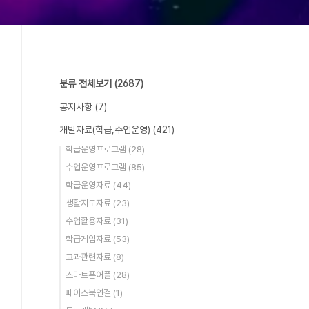
분류 전체보기
(2687)
공지사항
(7)
개발자료(학급,수업운영)
(421)
학급운영프로그램
(28)
수업운영프로그램
(85)
학급운영자료
(44)
생활지도자료
(23)
수업활용자료
(31)
학급게임자료
(53)
교과관련자료
(8)
스마트폰어플
(28)
페이스북연결
(1)