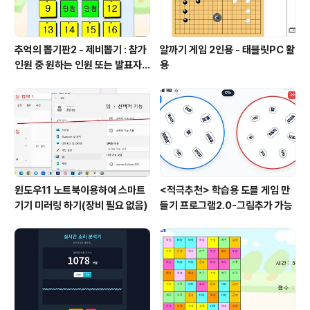
추억의 뽑기판2 - 제비뽑기 : 참가
알까기 게임 2인용 - 태블릿PC 활
인원 중 원하는 인원 또는 발표자
용
선정
윈도우11 노트북이용하여 스마트
<적극추천> 학습용 도블 게임 만
기기 미러링 하기(장비 필요 없음)
들기 프로그램2.0-그림추가 가능