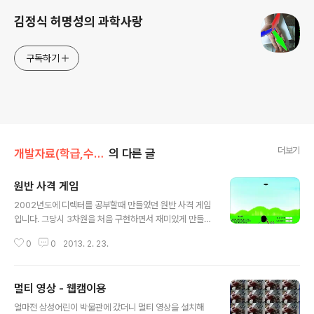
김정식 허명성의 과학사랑
구독하기
더보기
개발자료(학급,수업운영)/기타유용한자료
의 다른 글
원반 사격 게임
글 내용
2002년도에 디렉터를 공부할때 만들었던 원반 사격 게임
입니다. 그당시 3차원을 처음 구현하면서 재미있게 만들었
던 게임입니다. 오늘 찾았네요 그래서 올립니다.
0
0
2013. 2. 23.
멀티 영상 - 웹캠이용
글 내용
얼마전 삼성어린이 박물관에 갔더니 멀티 영상을 설치해