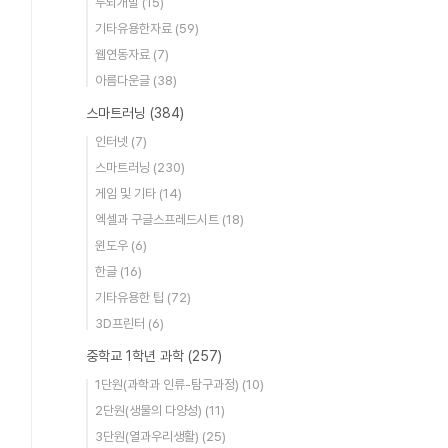
두뇌개발
(15)
기타유용한자료
(59)
웹연동자료
(7)
아름다운글
(38)
스마트러닝
(384)
인터넷
(7)
스마트러닝
(230)
게임 및 기타
(14)
엑셀과 구글스프레드시트
(18)
윈도우
(6)
한글
(16)
기타유용한 팁
(72)
3D프린터
(6)
중학교 1학년 과학
(257)
1단원(과학과 인류-탐구과정)
(10)
2단원(생물의 다양성)
(11)
3단원(열과우리생활)
(25)