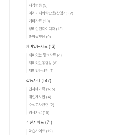
지각변동
(5)
여러가지화학반응(산염기)
(9)
기타자료
(28)
정리안된아이디어
(12)
과학짤모음
(0)
재미있는자료
(13)
재미있는 링크자료
(6)
재미있는동영상
(6)
재미있는사진
(1)
잡동사니
(187)
민서네가족
(166)
개인게시판
(4)
수석교사관련
(2)
임시자료
(15)
추천사이트
(71)
학습사이트
(12)