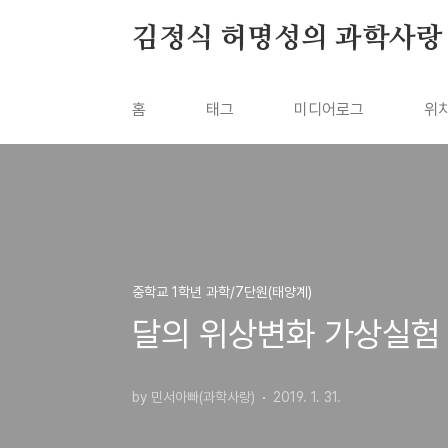
본문 바로가기
김정식 허명성의 과학사랑
홈
태그
미디어로그
위
중학교 1학년 과학/7단원(태양계)
달의 위상변화 가상실험
by 민서아빠(과학사랑)
2019. 1. 31.