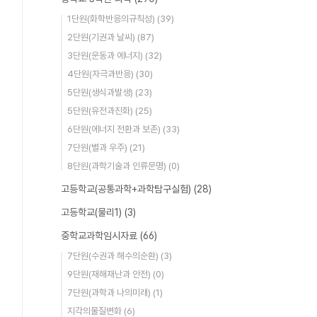
1단원(화학반응의규칙성)
(39)
2단원(기권과 날씨)
(87)
3단원(운동과 에너지)
(32)
4단원(자극과반응)
(30)
5단원(생식과발생)
(23)
5단원(유전과진화)
(25)
6단원(에너지 전환과 보존)
(33)
7단원(별과 우주)
(21)
8단원(과학기술과 인류문명)
(0)
고등학교(공통과학+과학탐구실험)
(28)
고등학교(물리1)
(3)
중학교과학임시자료
(66)
7단원(수권과 해수의순환)
(3)
9단원(재해재난과 안전)
(0)
7단원(과학과 나의미래)
(1)
지각의물질변화
(6)