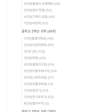
4단원(물질의 상태변화)
(60)
5단원(힘의 작용)
(52)
6단원(기체의 성질)
(46)
7단원(태양계)
(53)
중학교 2학년 과학
(469)
1단원(물질의특성)
(40)
2단원(지권의변화)
(59)
3단원 (빛)
(133)
3단원(파동)
(42)
4단원(물질의구성)
(54)
5단원(식물과에너지)
(24)
6단원(소화와순환)
(27)
6단원(호흡과배설)
(13)
7단원(정전기)
(23)
7단원(전기와자기)
(52)
8단원(별과우주)
(2)
중학교 3학년 과학
(290)