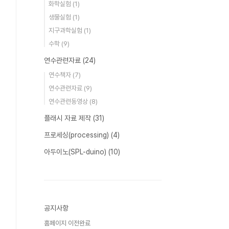
화학실험
(1)
생물실험
(1)
지구과학실험
(1)
수학
(9)
연수관련자료
(24)
연수책자
(7)
연수관련자료
(9)
연수관련동영상
(8)
플래시 자료 제작
(31)
프로세싱(processing)
(4)
아두이노(SPL-duino)
(10)
공지사항
홈페이지 이전완료