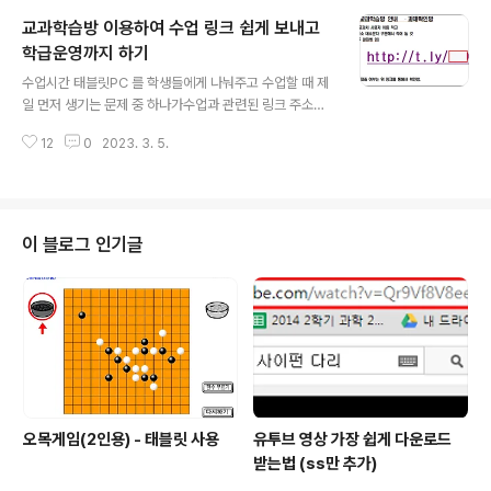
트북과 스마트기기를 함께 사용할 수 있어서 정말 좋은 점
교과학습방 이용하여 수업 링크 쉽게 보내고
이 많다. 스마트기기(스마트폰이나 태블릿) 을 무선 실물화
상기 처럼 사용할 수 있다. 또 학생의 태블릿을 공유해서 화
학급운영까지 하기
글 내용
면에 띄워 줄 수도 있다. 실제 수업시간에 활용하는 모습 ht
수업시간 태블릿PC 를 학생들에게 나눠주고 수업할 때 제
tps://youtu.be/35WHQ9NqzZw 1. 무선 디스플레이
일 먼저 생기는 문제 중 하나가수업과 관련된 링크 주소를
설치 윈도우11에는 무선디스플레이가 기본으로 설치되어
전달하는 방법이다.https://docs.google.com/sprea
있지 않다. 따라서 아래 방법으로 기능을 추가해야 한다. 추
12
0
2023. 3. 5.
dsheets/d/1uQvhxsffjtW2wEm_qrO7hvDzL-2-F
가..
HcXa9pLAUrwwz0/edit#gid=35792113복잡한 건
싫다. 누구나 할 수 있는 간단하면서도 가성비가 좋은 방법
이다.구글클래스룸, SNS, QR코드 등 다양한 방법을 사용
할 수 있지만, 필자가 제일 좋아하는 방법은 구글스프레드
이 블로그 인기글
시트로 만든 교과 학습방을 이용하는 방법이다.학생들이
로그인 할 필요도 없고, 갑자기 생각나는 주소가 있으면 바
로 추가로 제시할 수도 있다.집에서도 필요하면 접속해서
추가 활동을 안내할 수도 있다.원래는 쌍방향 수업에..
오목게임(2인용) - 태블릿 사용
유투브 영상 가장 쉽게 다운로드
받는법 (ss만 추가)