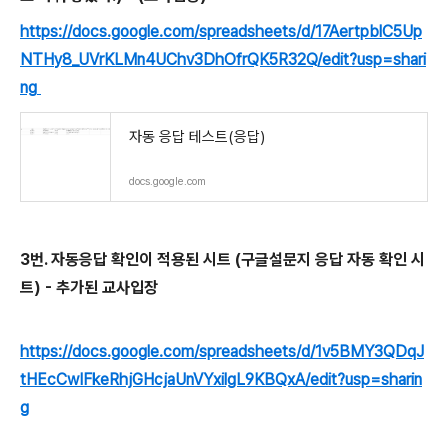
https://docs.google.com/spreadsheets/d/17AertpblC5Up
NTHy8_UVrKLMn4UChv3DhOfrQK5R32Q/edit?usp=shari
ng
자동 응답 테스트(응답)
docs.google.com
3번. 자동응답 확인이 적용된 시트 (구글설문지 응답 자동 확인 시
트) - 추가된 교사입장
https://docs.google.com/spreadsheets/d/1v5BMY3QDqJ
tHEcCwIFkeRhjGHcjaUnVYxilgL9KBQxA/edit?usp=sharin
g