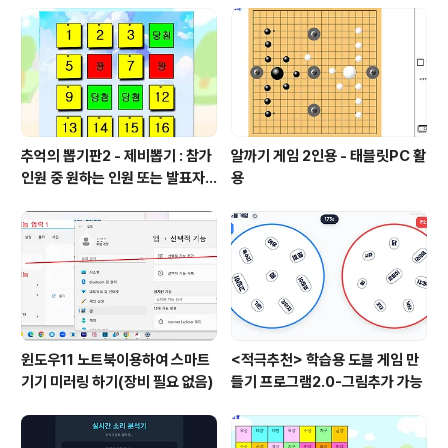
추억의 뽑기판2 - 제비뽑기 : 참가
알까기 게임 2인용 - 태블릿PC 활
인원 중 원하는 인원 또는 발표자
용
선정
윈도우11 노트북이용하여 스마트
<적극추천> 학습용 도블 게임 만
기기 미러링 하기(장비 필요 없음)
들기 프로그램2.0-그림추가 가능