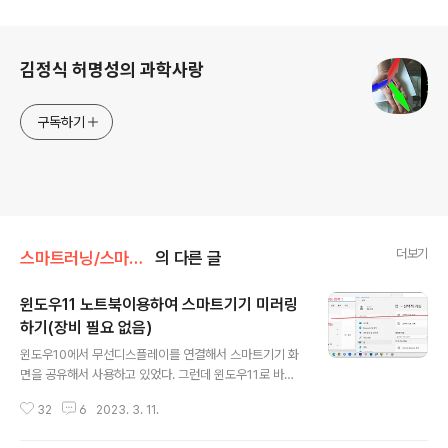
로그 정보
김정식 허명성의 과학사랑
구독하기
더보기
스마트러닝/스마트러닝
의 다른 글
윈도우11 노트북이용하여 스마트기기 미러링
하기(장비 필요 없음)
글 내용
윈도우10에서 무선디스플레이를 연결해서 스마트기기 화
면을 공유해서 사용하고 있었다. 그런데 윈도우11로 바꾸
고 나서는 메뉴가 조금 달라져서 쉽게 미러링을 할 수가 없
32
6
2023. 3. 11.
다. 노트북으로 미러링 하면 어떤 점이 좋은지는 아래 링크
참고 https://sciencelove.com/2188 잘 활용하면 노