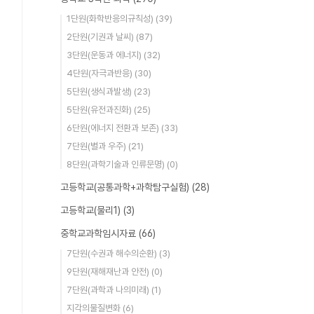
1단원(화학반응의규칙성)
(39)
2단원(기권과 날씨)
(87)
3단원(운동과 에너지)
(32)
4단원(자극과반응)
(30)
5단원(생식과발생)
(23)
5단원(유전과진화)
(25)
6단원(에너지 전환과 보존)
(33)
7단원(별과 우주)
(21)
8단원(과학기술과 인류문명)
(0)
고등학교(공통과학+과학탐구실험)
(28)
고등학교(물리1)
(3)
중학교과학임시자료
(66)
7단원(수권과 해수의순환)
(3)
9단원(재해재난과 안전)
(0)
7단원(과학과 나의미래)
(1)
지각의물질변화
(6)