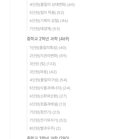
4단원(물질의 상태변화)
(60)
5단원(힘의 작용)
(52)
6단원(기체의 성질)
(46)
7단원(태양계)
(53)
중학교 2학년 과학
(469)
1단원(물질의특성)
(40)
2단원(지권의변화)
(59)
3단원 (빛)
(133)
3단원(파동)
(42)
4단원(물질의구성)
(54)
5단원(식물과에너지)
(24)
6단원(소화와순환)
(27)
6단원(호흡과배설)
(13)
7단원(정전기)
(23)
7단원(전기와자기)
(52)
8단원(별과우주)
(2)
중학교 3학년 과학
(290)