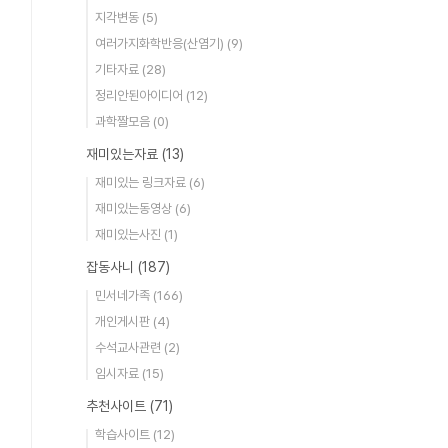
지각변동
(5)
여러가지화학반응(산염기)
(9)
기타자료
(28)
정리안된아이디어
(12)
과학짤모음
(0)
재미있는자료
(13)
재미있는 링크자료
(6)
재미있는동영상
(6)
재미있는사진
(1)
잡동사니
(187)
민서네가족
(166)
개인게시판
(4)
수석교사관련
(2)
임시자료
(15)
추천사이트
(71)
학습사이트
(12)