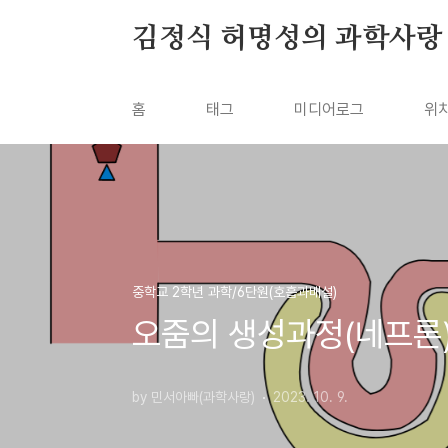
본문 바로가기
김정식 허명성의 과학사랑
홈
태그
미디어로그
위
중학교 2학년 과학/6단원(호흡과배설)
오줌의 생성과정(네프론
by 민서아빠(과학사랑)
2023. 10. 9.