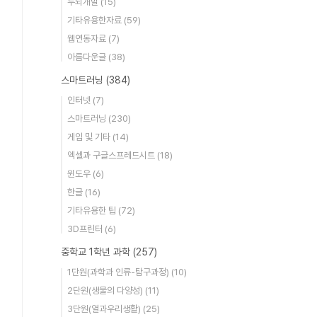
두뇌개발
(15)
기타유용한자료
(59)
웹연동자료
(7)
아름다운글
(38)
스마트러닝
(384)
인터넷
(7)
스마트러닝
(230)
게임 및 기타
(14)
엑셀과 구글스프레드시트
(18)
윈도우
(6)
한글
(16)
기타유용한 팁
(72)
3D프린터
(6)
중학교 1학년 과학
(257)
1단원(과학과 인류-탐구과정)
(10)
2단원(생물의 다양성)
(11)
3단원(열과우리생활)
(25)