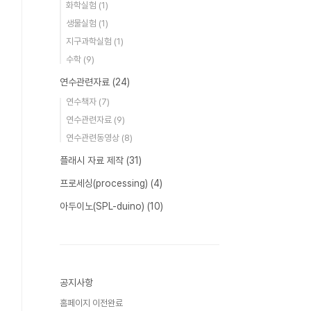
화학실험
(1)
생물실험
(1)
지구과학실험
(1)
수학
(9)
연수관련자료
(24)
연수책자
(7)
연수관련자료
(9)
연수관련동영상
(8)
플래시 자료 제작
(31)
프로세싱(processing)
(4)
아두이노(SPL-duino)
(10)
공지사항
홈페이지 이전완료