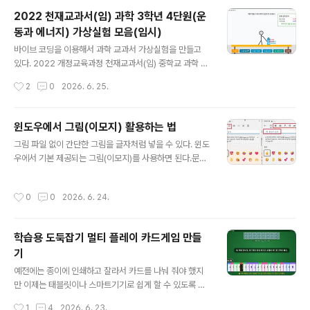
면에서 내용미리 공부하기를 누르면 학습화면으로 이동해
2022 천재교과서(임) 과학 3학년 4단원(운
서 다함께 공부해 볼 수 있다. 게임 도중에 원소를 먼저 누
동과 에너지) 가상실험 모음(임시)
른다고 점수가 올라가는게 아닙니다. 먼저 누른 친구가 원
글 내용
소아름을 정확하게 이야기 해야하고, 친구들이 듣고 정답
바이브 코딩을 이용해서 과학 교과서 가상실험을 만들고
으로 인정해야 정답처리를 할 수 있습니다. 설명을 못하면
있다. 2022 개정교육과정 천재교과서(임) 중학교 과학 교
오답 처리하면 됩니다. 추가 : 인공지능 제미나이에게 만들
과서에 나오는 내용과 일치하게 만들어서 사용할 예정이
작성시간
2
0
2026. 6. 25.
어 ..
다.(물론 다른 과학 교과서도 2022 개정교육과정에서는
실험이 비슷하기 때문에 해당 학습내용에서 사용해도 된
다. )아래는 4단원 교과서 pdf 파일이다. 저화질로 압축해
윈도우에서 그림(이모지) 활용하는 법
놓은 파일이다. 원본 파일은 천재교과서 사이트에 가서 다
글 내용
그림 파일 없이 간단한 그림을 글자처럼 넣을 수 있다. 윈도
운 받을 수 있다. 교과서 페이지를 펴 놓고 아래 가상실험을
우에서 기본 제공되는 그림(이모지)를 사용하면 된다.문서
이용해서 교과서 탐구나 해보기에 답을 달게 할 수 있다.(그
에도 넣을 수 있고, 이 사이트에서 구글스프레드 시트나 문
래서 가상실험에 너무 자세한 설명은 넣지 않았다. 책을 보
자로 만드는 모든 프로그램에도 넣을 수 있다. 직접 이모지
고 활용하면 되기 때문이다. 오히려 많은 설명이 방해가 될
작성시간
0
0
2026. 6. 24.
를 검색하고 싶으면입력창에서 윈도우키 + .(마침표) 를 누
때가 있다.)가상실험을 미리 해보고, 실제 실험을 하면 실험
르면 나온다.그럼 이모지를 선택하고 직접 찾아 보거나, 아
을 하는데도 도움이 많이 ..
니면 이모지 검색을 통해서 원하는 이모지를 찾으면 된다.
학습용 도둑잡기 멀티 플레이 카드게임 만들
윈도우에서 지원하는 이모지는 3700 여개 된다. 아래 대
기
표적인 이모지만 모아 놓았다.이모지를 사용하면 그림파일
글 내용
없이도 문자처럼 표현할 수 있다. 검색하기 귀찮으면 아래
예전에는 종이에 인쇄하고 잘라서 카드를 나눠 줘야 했지
이모지 중에 원하는 이모지를 복사해서 글자처럼 사용해도
만 이제는 태블릿이나 스마트기기로 쉽게 할 수 있도록 만
된다. 😀 표정과 사람😀 😃 😄 😁 😆 😅 😂 🤣 🥲 ☺️
들었다. 도둑잡기 카드게임은 앞서 소개한 원카드 게임보
작성시간
1
4
2026. 6. 23.