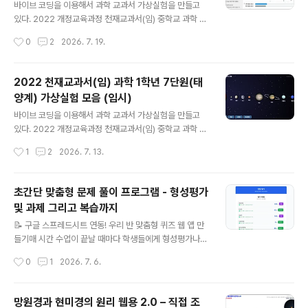
볼 수 있습니다. https://cdata2.tsherpa.co.kr/eboo
바이브 코딩을 이용해서 과학 교과서 가상실험을 만들고
k/tsherpa/22/22ebook_M/EB2022GC2NN_02_8
있다. 2022 개정교육과정 천재교과서(임) 중학교 과학 교
0L/viewer/ebook/index.html?contentInformatio
과서에 나오는 내용과 일치하게 만들어서 사용할 예정이
작성시간
0
2
2026. 7. 19.
nURL=..%2F..%2Fresou..
다.(물론 다른 과학 교과서도 2022 개정교육과정에서는
실험이 비슷하기 때문에 해당 학습내용에서 사용해도 된
다. )아래는 6단원 교과서 pdf 파일이다. 저화질로 압축해
2022 천재교과서(임) 과학 1학년 7단원(태
놓은 파일이다. 원본 파일은 천재교과서 사이트에 가서 다
양계) 가상실험 모음 (임시)
운 받을 수 있다.아래 링크로 들어가면 전자교과서를 바로
글 내용
볼 수 있습니다. https://cdata2.tsherpa.co.kr/eboo
바이브 코딩을 이용해서 과학 교과서 가상실험을 만들고
k/tsherpa/22/22ebook_M/EB2022GC2NN_02_7
있다. 2022 개정교육과정 천재교과서(임) 중학교 과학 교
0L/viewer/ebook/index.html?contentInformatio
과서에 나오는 내용과 일치하게 만들어서 사용할 예정이
작성시간
1
2
2026. 7. 13.
nURL=..%2F..%2Fresou..
다.(물론 다른 과학 교과서도 2022 개정교육과정에서는
실험이 비슷하기 때문에 해당 학습내용에서 사용해도 된
다. )아래는 7단원 교과서 pdf 파일이다. 저화질로 압축해
초간단 맞춤형 문제 풀이 프로그램 - 형성평가
놓은 파일이다. 원본 파일은 천재교과서 사이트에 가서 다
및 과제 그리고 복습까지
운 받을 수 있다.아래 링크로 들어가면 전자교과서를 바로
글 내용
볼 수 있습니다. https://cdata2.tsherpa.co.kr/eboo
📝 구글 스프레드시트 연동! 우리 반 맞춤형 퀴즈 웹 앱 만
k/tsherpa/22/22ebook_M/EB2022GC2NN_02_7
들기매 시간 수업이 끝날 때마다 학생들에게 형성평가나
0L/viewer/ebook/index.html?contentInformatio
퀴즈를 풀게 하고 싶지만, 현실적인 벽에 부딪힌 적 많았습
작성시간
0
1
2026. 7. 6.
nURL=..%2F..%2Fresou..
니다.학생들이 매번 회원가입을 하거나 로그인을 해야 하
는 불편함이 컸고, 선생님 입장에서도 새로운 플랫폼에 문
제를 출제하고 세팅하는 과정이 여간 번거로운 일이 아니
망원경과 현미경의 원리 웹용 2.0 – 직접 조
었습니다.이러한 현장의 어려움을 해결하고자 '로그인 없