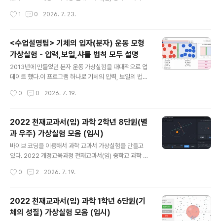
서 비교할 수 있도록 만들어졌다.누구나 소스를 복사해서
과서에 나오는 내용과 일치하게 만들어서 사용할 예정이
작성시간
1
0
2026. 7. 23.
원하는 실험 주제에 맞게 수정하여 사용하실..
다.(물론 다른 과학 교과서도 2022 개정교육과정에서는
실험이 비슷하기 때문에 해당 학습내용에서 사용해도 된
다. )아래는 7단원 교과서 pdf 파일이다. 저화질로 압축해
<수업설명팁> 기체의 입자(분자) 운동 모형
놓은 파일이다. 원본 파일은 천재교과서 사이트에 가서 다
가상실험 - 압력,보일,샤를 법칙 모두 설명
운 받을 수 있다.아래 링크로 들어가면 전자교과서를 바로
글 내용
볼 수 있습니다. https://cdata2.tsherpa.co.kr/eboo
2013년에 만들었던 분자 운동 가상실험을 대대적으로 업
k/tsherpa/22/22ebook_M/EB2022GC2NN_02_8
데이트 했다.이 프로그램 하나로 기체의 압력, 보일의 법칙,
0L/viewer/ebook/index.html?contentInformatio
샤를의 법칙 등등 기체의 성질과 관련된 대부분을 설명할
작성시간
0
0
2026. 7. 19.
nURL=..%2F..%2Fresou..
수 있다. 아래 링크에서 실행하면 된다. https://sciencej
1.cafe24.com/html5/Molecularmotion/molecular
motion2.html1. 수업시간에 활용방법 공기를 넣은 풍선
2022 천재교과서(임) 과학 2학년 8단원(별
을 보여주면서 질문한다. 이 풍선은 왜 더 이상 부풀어 오르
과 우주) 가상실험 모음 (임시)
지 않는 것일까? 이 풍선을 더 부풀어 오르게 하려면 어떻
글 내용
게 해야 할까?풍선 안쪽과 바깥쪽의 충돌횟수가 같아질때
바이브 코딩을 이용해서 과학 교과서 가상실험을 만들고
까지 풍선은 부풀어 오른다. 따라서 풍선을 더 부풀게 하려
있다. 2022 개정교육과정 천재교과서(임) 중학교 과학 교
면, 풍선 안쪽의 분자들의 충돌횟수를 많게 하거나, 바깥쪽
과서에 나오는 내용과 일치하게 만들어서 사용할 예정이
작성시간
0
2
2026. 7. 19.
의 충돌횟수를 줄이면 된다. 풍선에 바람을..
다.(물론 다른 과학 교과서도 2022 개정교육과정에서는
실험이 비슷하기 때문에 해당 학습내용에서 사용해도 된
다. )아래는 6단원 교과서 pdf 파일이다. 저화질로 압축해
2022 천재교과서(임) 과학 1학년 6단원(기
놓은 파일이다. 원본 파일은 천재교과서 사이트에 가서 다
체의 성질) 가상실험 모음 (임시)
운 받을 수 있다.아래 링크로 들어가면 전자교과서를 바로
글 내용