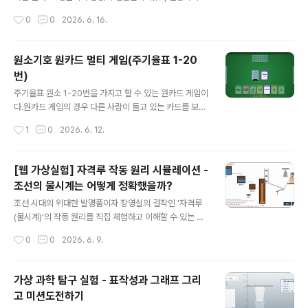
탄산수 내부는 대기압과 같은 1기압이 된다그래서 살짝 흔
좋기 때문이다. 그래서 이번에는 프로그램으로 만들어 보
작성시간
0
0
2026. 6. 16.
들어 주면 탄산수 내부에 녹아있던 이산화탄소가 기포가
았다. 레고블럭 만드는 프로그램은 아래 링크에서 실행하
되어 밖으로 ..
면 된다. https://sciencej1.cafe24.com/html5/lego/
lego2d.html배치된 블럭위에 마우스를 올리고 마우스 휠
원소기호 원카드 멀티 게임(주기율표 1-20
을 돌리면 색을 바꿀 수 있다.배치된 블럭을 하나씩 드래그
번)
해서 화면상에서 분해해 볼 수 있다. 위 그림처럼 기존 모형
글 내용
을 분해해서 새로운 모형을 만들어 보는 것도 좋다. 1. 원소
주기율표 원소 1-20번을 가지고 할 수 있는 원카드 게임이
개념레고 블럭으로 만들어진 나무도 있고, 강아지도 있고,
다.원카드 게임의 경우 다른 사람이 들고 있는 카드를 보면
집도 있어. 더 다양한 것들을 만들고 싶어. 선생님이 보여
안된다. 서로 상대방 카드를 보지 못하게 하면서 게임을 진
작성시간
1
0
2026. 6. 12.
준 이런 모양도 만들 수 있을까?제일 먼저 해..
행하기 위해 멀티플레이어 게임을 만들어야 했다. 1명이 방
장이 되어 방을 개설하면, 나머지 3명은 각자 자신의 태블
릿을 가지고 방에 접속해서 4명이 함께 게임을 진행할 수
[웹 가상실험] 자격루 작동 원리 시뮬레이션 -
있다.방을 개설하기 위해서는 서버가 필요한데, 누구나 회
조선의 물시계는 어떻게 정확했을까?
원가입 없이 사용할 수 있도록 아주 쉽게 만들어 보았다.원
글 내용
소 원카드 게임은 아래 링크에서 실행하면 된다. http://sci
조선 시대의 위대한 발명품이자 장영실의 걸작인 '자격루
encej1.cafe24.com/onecard/jcard/onecardj.htm
(물시계)'의 작동 원리를 직접 체험하고 이해할 수 있는 가
l1명이 방장 역할을 해야 한다.링크에 접속해서 1명이 먼저
상실험(시뮬레이션) 프로그램을 만들어 보았다.힘과 우리
작성시간
0
0
2026. 6. 9.
방을 개설해야 한다. - 새방 만들기를 눌러 나..
생활에서 힘의 사용 예시로 자격루에 대한 소개가 있다.여
러 자료를 찾아 보면서 든 의문은 파수호(물단지)에 수면
높이가 달라지면 수압이 달라져서 물이 떨어지는 속도가
가상 과학 탐구 실험 - 표작성과 그래프 그리
달라질 텐데 이것에 대한 설명이 자세히 되어 있지 않고, 대
고 미션도전하기
충 얼버무려 논 경우가 많았다. 그래서 단순히 물이 차오르
글 내용