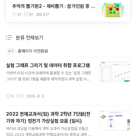
추억의 뽑기판2 - 제비뽑기 : 참가인원 중 원
하는 인원 또는 발표자 선정
21
51
조회
617
분류 전체보기
주요 글 목록
홈페이지 이전완료
공지
실험 그래프 그리기 및 데이터 취합 프로그램
글 내용
이번에 수업 시간에 유용하게 활용할 수 있는 '실험 그래프
그리기' 웹 프로그램을 새롭게 제작하였다.과학 실험 수업
을 하다 보면, 학생들(모둠)이 측정한 데이터를 취합하고
전체 데이터의 경향성이나 평균값을 비교해 보는 과정이
작성시간
0
1
2026. 8. 3.
매우 중요하다. 하지만 칠판에 일일이 적거나 엑셀로 취합
하는 과정이 번거로울 때가 많다. 종이 실험보고서를 주고
직접 측정값을 기록하고 그래프를 그려보게 하는 것이 제
2022 천재교과서(임) 과학 2학년 7단원(전
일 좋지만, 종이를 사용하지 않고도 이 프로그램은 스마트
기와 자기) 정전기 가상실험 모음 (임시)
폰, 태블릿, PC 등 어떤 기기에서든 완벽하게 작동하며, 학
글 내용
생들이 입력한 데이터를 구글 스프레드시트로 실시간 취합
바이브 코딩을 이용해서 과학 교과서 가상실험을 만들고
하여 교사용 화면에서 모든 모둠의 그래프를 한눈에 겹쳐
있다. 2022 개정교육과정 천재교과서(임) 중학교 과학 교