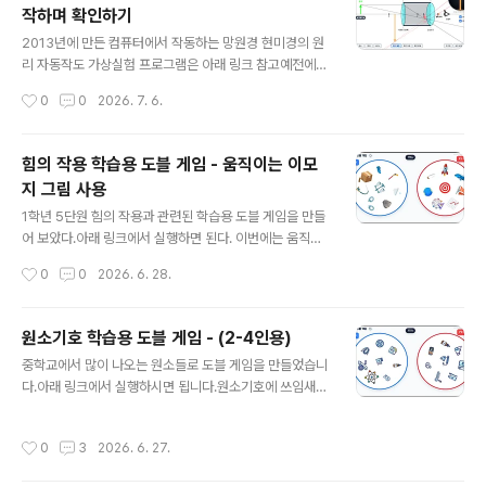
작하며 확인하기
는 초간단 문제 풀이 프로그램'을 만들었습니다! 아래 구글
글 내용
스프레드시트를 사본 복사해서 우리 반에 맞게 수정만 하
2013년에 만든 컴퓨터에서 작동하는 망원경 현미경의 원
면, 누구나 5분 만에 맞춤형 형성평가 프로그램을 만들어
리 자동작도 가상실험 프로그램은 아래 링크 참고예전에
활용할 수 있습니다. 관리자 모드가 추가되었습니다. 🚀 일
만든 프로그램은 웹에서 작동하지 않기 때문에 웹에서 작
작성시간
0
0
2026. 7. 6.
단 아래 링크에 접속해서 1학년 1반 학생으로 참여해 보세
동하도록 업데이트 했습니다. https://sciencelove.co
요(1-80번 번호 아무거나 선택..
m/1119 망원경 현미경의 원리 자동작도 가상실험 프로그
램2.02.0으로 업그레이드 하면서 첫번째 렌즈의 종류도
힘의 작용 학습용 도블 게임 - 움직이는 이모
바꿀 수 있게 했습니다. 렌즈 2개를 이용하여 갈릴레이 망
지 그림 사용
원경 : 볼록렌즈와 오목렌즈 이용 케플러 망원경 : 볼록렌즈
글 내용
2개 이용 그리고 가까이sciencelove.com 학생들이 직
1학년 5단원 힘의 작용과 관련된 학습용 도블 게임을 만들
접 물체와 렌즈를 움직여보며 빛의 굴절과 상이 맺히는 과
어 보았다.아래 링크에서 실행하면 된다. 이번에는 움직이
정을 스마트폰이나 PC에서 직관적으로 탐구할 수 있습니
는 이모지 그림들을 이용해서 만들었다. (선생님들도 맨아
작성시간
0
0
2026. 6. 28.
다.https://sciencej.cafe24.com/html5/telesco..
래 추가한 링크에 가서 본인의 내용과 그림으로 변환해서
직접 만들 수 있다.)http://edgo.kr/8ZvQi 단순하게 그
림을 먼저 누르는 것이 아니라, 그림을 누르고 친구들에게
원소기호 학습용 도블 게임 - (2-4인용)
그 의미를 설명을 할 수 있어야 한다. 그리고 같은 모둠 친
글 내용
중학교에서 많이 나오는 원소들로 도블 게임을 만들었습니
구들이 설명에 동의해야 정답 처리를 해서 점수를 부여 할
다.아래 링크에서 실행하시면 됩니다.원소기호에 쓰임새
수 있다. 틀리면 오답 처리. 그래서 학습용 도블 게임이다.
까지 포함된 버전입니다.http://edgo.kr/WQrgc 아래는
지금까지 단어 위주의 도블게임을 만들었다면, 단어뿐만
그냥 원소기호 표시 위주로 사용된 도블게임입니다.http://
아니라 문제를 출제하는 형태로도 만들 수 있게 되었다.예
작성시간
0
3
2026. 6. 27.
edgo.kr/pREhw이곳에 사용된 이미지는 아래 링크에서
를 들어 기존에는 학생이 그림이나 단어를 선택하면 그 그
가져왔습니다.https://www.flaticon.com/ 처음 시작화
림과 관련된 단어..