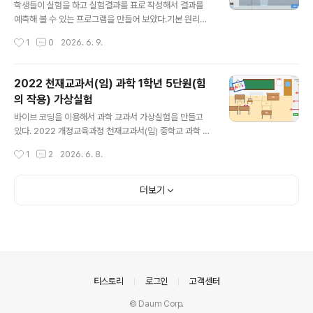
는 것을 넘어, 어떤 과학적 원리로 '항상 일정한 속도'로 물
학생들이 실험을 하고 실험결과를 표로 작성해서 결과를
을 흘려보내 정확한 시간을 측정할 수 있었는지 직접 조작
예측해 볼 수 있는 프로그램을 만들어 보았다.기본 원리는
하며 알아볼 수 있도록 가상실험을 만들어 보았다. 💻 가상
태블릿으로 실험하고, 표 작성과 그래프는 종이에 그리게
작성시간
1
0
2026. 6. 9.
실험 프로그램 실행하기아래 링크에서 실행하면 된다.http
하는 것이 목적이다.과학탐구가상활동지도 함께 올려 놓는
s://sciencej1.caf..
다. 탐구활동지 출력해서 태블릿으로 활동하게 하면 좋다.
아날로그 실험 처럼 조금 더 주의해서 실험하게 하고 싶어
2022 천재교과서(임) 과학 1학년 5단원(힘
서 누르는 깊이가 디지털 숫자로 표시되던 것을 표시되지
의 작용) 가상실험
않게 했다. 측정값표시에서 비밀번호 1004 를 입력하면
글 내용
기존처럼 누른 깊이가 숫자로 표시 된다. 아래 링크에서 실
바이브 코딩을 이용해서 과학 교과서 가상실험을 만들고
험하면 된다.https://sciencej1.cafe24.com/html5/s
있다. 2022 개정교육과정 천재교과서(임) 중학교 과학 교
cience/scienceexploration.html단순히 실험만 하는
과서에 나오는 내용과 일치하게 만들어서 사용할 예정이
작성시간
1
2
2026. 6. 8.
것은 재미가 없으니실험결과를 바탕으로 도전 높이를 정해
다.(물론 다른 과학 교과서도 2022 개정교육과정에서는
..
실험이 비슷하기 때문에 해당 학습내용에서 사용해도 된
다. )아래는 5단원 교과서 pdf 파일이다. 저화질로 압축해
더보기
놓은 파일이다. 원본 파일은 천재교과서 사이트에 가서 다
운 받을 수 있다.아래 링크로 들어가면 전자교과서를 바로
볼 수 있습니다.https://cdata2.tsherpa.co.kr/eboo
k/tsherpa/22/22ebook_M/EB2022GC2NN_02_7
0L/viewer/ebook/index.html?contentInformatio
nURL=..%2F..%2Fresour..
의안내
티스토리
로그인
고객센터
© Daum Corp.