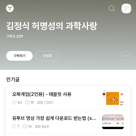
검색하기
티스토리
김정식 허명성의 과학사랑
구독자
239
구독하기
방명록
신고하기 레이어
열기
인기글
오목게임(2인용) - 태블릿 사용
40
19
조회
1,001
유투브 영상 가장 쉽게 다운로드 받는법 (ss
만 추가)
7
10
조회
864