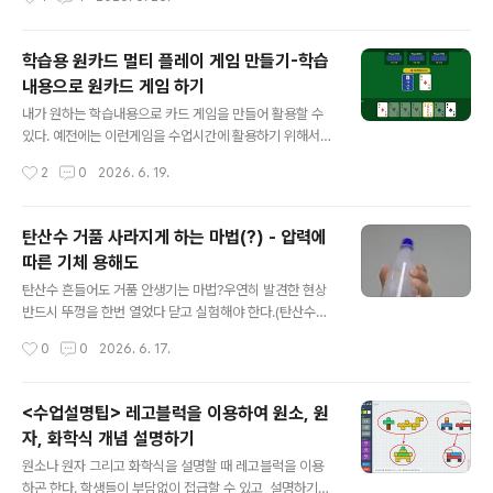
😊..
다 활용도가 훨씬 높다. 2개씩 짝을 이루는 내용만 있으면
쉽게 만들어 활용할 수 있기 때문이다.(예를 들어 문제와 답
형태로도 카드를 만들 수 있다)일단 아래 링크에서 트럼프
학습용 원카드 멀티 플레이 게임 만들기-학습
카드를 가지고 하는 전형적인 원카드 게임을 체험해 보자.
내용으로 원카드 게임 하기
단 아래 게임은 혼자 하는 것이 아니라 2명 이상이 함께 해
글 내용
야 한다. 1명이 방장이 되어 방을 개설하고 다른 친구들은
내가 원하는 학습내용으로 카드 게임을 만들어 활용할 수
방에 접속해야 게임을 진행할 수 있다. (혼자 테스트 해보고
있다. 예전에는 이런게임을 수업시간에 활용하기 위해서
싶으면 브라우저를 2개 열거나, 1개는 컴퓨터에서 1개는
일일이 두꺼운 종이에 인쇄하고, 잘라서 사용하곤 했다. 재
작성시간
2
0
2026. 6. 19.
스마트폰에서 참여해 보면 된다.)* 생각을 바꾸면 더 다양
미는 있지만 한번 수업하자고 종이에 인쇄하고 자르고 준
하게 활용이 가능하다..
비하는시간이 너무 오래 걸리는 단점이 있었다.그래서 각
자의 스마트기기로 온라인 고스톱 게임 처럼, 방장이 만든
탄산수 거품 사라지게 하는 마법(?) - 압력에
방에 4명까지 접속해서 게임을 할 수 있도록 만들어 보았
따른 기체 용해도
다.서버를 사용하긴 하지만, 개인정보가 저장되지는 않고,
글 내용
게임 상태만 게임하는 동안만 저장되기 때문에 걱정없이
탄산수 흔들어도 거품 안생기는 마법?우연히 발견한 현상
사용하면 된다. 게임이 끝나고 나면 30분 후에는 모두 삭
반드시 뚜껑을 한번 열었다 닫고 실험해야 한다.(탄산수는
제 된다.일단 아래 링크에서 트럼프 카드를 가지고 하는 전
따라 내지 말고 뚜껑만 열었다 닫은 후 실험해 보자)(순수
작성시간
0
0
2026. 6. 17.
형적인 원카드 게임을 체험해 보자. 아래 게임에서는 조커
한 탄산수가 잘 된다. 무언가 포함되어 있는 탄산수는 잘 되
나 7이 나올때 내가 원하는 모양으로 무늬를 ..
지 않는것으로 보인다)살짝 흔들어 주면 자잘한 기포가 탄
산수 안에 많이 생긴다.그럼 더 세게 흔들면? 더 많이 생길
<수업설명팁> 레고블럭을 이용하여 원소, 원
까? 더 세게 흔들면 자잘한 거품이 병안에 안만들어진다.
자, 화학식 개념 설명하기
기체 용해도 때문이다. 일단 아래 영상을 한번 보기 바란다.
글 내용
https://youtube.com/shorts/Q5goWufCuZQ 원리
원소나 원자 그리고 화학식을 설명할 때 레고블럭을 이용
는 기체의 용해도 때문이다.탄산수 마개를 열었다 닫으면
하곤 한다. 학생들이 부담없이 접급할 수 있고, 설명하기도