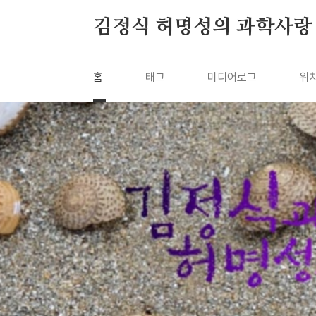
본문 바로가기
김정식 허명성의 과학사랑
홈
태그
미디어로그
위