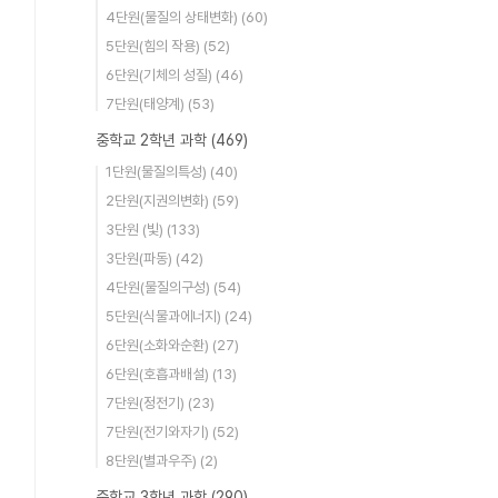
4단원(물질의 상태변화)
(60)
5단원(힘의 작용)
(52)
6단원(기체의 성질)
(46)
7단원(태양계)
(53)
중학교 2학년 과학
(469)
1단원(물질의특성)
(40)
2단원(지권의변화)
(59)
3단원 (빛)
(133)
3단원(파동)
(42)
4단원(물질의구성)
(54)
5단원(식물과에너지)
(24)
6단원(소화와순환)
(27)
6단원(호흡과배설)
(13)
7단원(정전기)
(23)
7단원(전기와자기)
(52)
8단원(별과우주)
(2)
중학교 3학년 과학
(290)