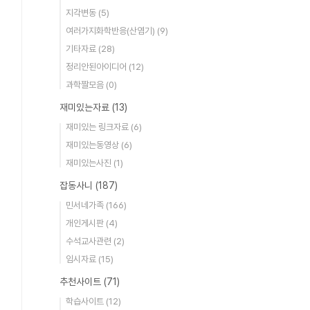
지각변동
(5)
여러가지화학반응(산염기)
(9)
기타자료
(28)
정리안된아이디어
(12)
과학짤모음
(0)
재미있는자료
(13)
재미있는 링크자료
(6)
재미있는동영상
(6)
재미있는사진
(1)
잡동사니
(187)
민서네가족
(166)
개인게시판
(4)
수석교사관련
(2)
임시자료
(15)
추천사이트
(71)
학습사이트
(12)