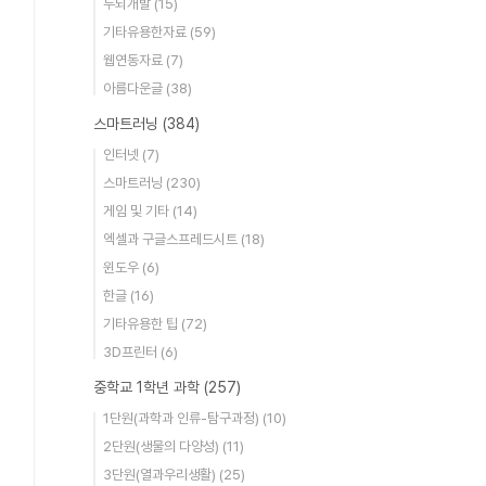
두뇌개발
(15)
기타유용한자료
(59)
웹연동자료
(7)
아름다운글
(38)
스마트러닝
(384)
인터넷
(7)
스마트러닝
(230)
게임 및 기타
(14)
엑셀과 구글스프레드시트
(18)
윈도우
(6)
한글
(16)
기타유용한 팁
(72)
3D프린터
(6)
중학교 1학년 과학
(257)
1단원(과학과 인류-탐구과정)
(10)
2단원(생물의 다양성)
(11)
3단원(열과우리생활)
(25)