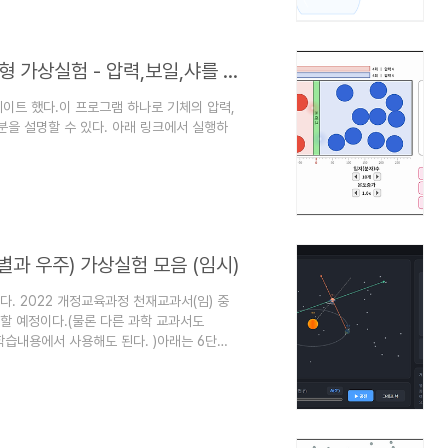
22/22ebook_M/EB2022GC2NN_02_80L/viewer/ebook/index.html?
<수업설명팁> 기체의 입자(분자) 운동 모형 가상실험 - 압력,보일,샤를 법칙 모두 설명
이트 했다.이 프로그램 하나로 기체의 압력,
분을 설명할 수 있다. 아래 링크에서 실행하
motion/molecularmotion2.html1. 수업시
 풍선은 왜 더 이상 부풀어 오르지 않는 것
할까?풍선 안쪽과 바깥쪽의 충돌횟수가 같아질
려면, 풍선 안쪽의 분자들의 충돌횟수를 많게
별과 우주) 가상실험 모음 (임시)
. 2022 개정교육과정 천재교과서(임) 중
할 예정이다.(물론 다른 과학 교과서도
학습내용에서 사용해도 된다. )아래는 6단원
원본 파일은 천재교과서 사이트에 가서 다운 받
 있습니다.
22/22ebook_M/EB2022GC2NN_02_80L/viewer/ebook/index.html?