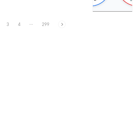
 틀리면 오답 처리. 그래서 학습용 도블 게임
뿐만 아니라 문제를 출제하는 형태로도 만들
 선택하면 그 그림과 관련된 단어..
3
4
···
299