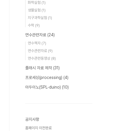
화학실험
(1)
생물실험
(1)
지구과학실험
(1)
수학
(9)
연수관련자료
(24)
연수책자
(7)
연수관련자료
(9)
연수관련동영상
(8)
플래시 자료 제작
(31)
프로세싱(processing)
(4)
아두이노(SPL-duino)
(10)
공지사항
홈페이지 이전완료