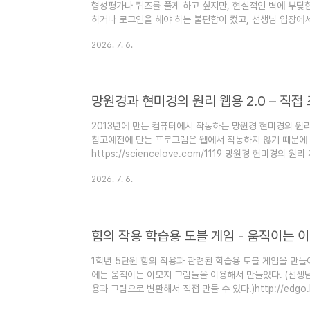
형성평가나 퀴즈를 풀게 하고 싶지만, 현실적인 벽에 부딪
하거나 로그인을 해야 하는 불편함이 컸고, 선생님 입장에
하는 과정이 여간 번거로운 일이 아니었습니다.이러한 현장
2026. 7. 6.
문제 풀이 프로그램'을 만들었습니다! 아래 구글 스프레드
하면, 누구나 5분 만에 맞춤형 형성평가 프로그램을 만들어
었습니다. 🚀 일단 아래 링크에 접속해서 1학년 1반 학생으
택..
망원경과 현미경의 원리 웹용 2.0 – 직
2013년에 만든 컴퓨터에서 작동하는 망원경 현미경의 원
참고예전에 만든 프로그램은 웹에서 작동하지 않기 때문에
https://sciencelove.com/1119 망원경 현미경의
그레이드 하면서 첫번째 렌즈의 종류도 바꿀 수 있게 했습니
2026. 7. 6.
볼록렌즈와 오목렌즈 이용 케플러 망원경 : 볼록렌즈 2개 이용
들이 직접 물체와 렌즈를 움직여보며 빛의 굴절과 상이 맺
로 탐구할 수 있습니다.https://sciencej.cafe24.com/h
힘의 작용 학습용 도블 게임 - 움직이는 
1학년 5단원 힘의 작용과 관련된 학습용 도블 게임을 만들
에는 움직이는 이모지 그림들을 이용해서 만들었다. (선생
용과 그림으로 변환해서 직접 만들 수 있다.)http://edgo
이 아니라, 그림을 누르고 친구들에게 그 의미를 설명을 할