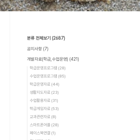
분류 전체보기
(2687)
공지사항
(7)
개발자료(학급,수업운영)
(421)
학급운영프로그램
(28)
수업운영프로그램
(85)
학급운영자료
(44)
생활지도자료
(23)
수업활용자료
(31)
학급게임자료
(53)
교과관련자료
(8)
스마트폰어플
(28)
페이스북연결
(1)