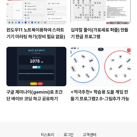
윈도우11 노트북이용하여 스마트
십자말 풀이(가로세로 퍼즐) 만들
기기 미러링 하기(장비 필요 없음)
기 한글 프로그램
구글 제미나이(gemini)로 초간
<적극추천> 학습용 도블 게임 만
단 바이브 코딩 하고 공유하기
들기 프로그램2.0-그림추가 가능
의안내
티스토리
로그인
고객센터