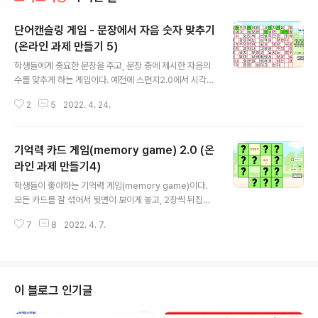
단어캔슬링 게임 - 문장에서 자음 숫자 맞추기
(온라인 과제 만들기 5)
글 내용
학생들에게 중요한 문장을 주고, 문장 중에 제시한 자음의
수를 맞추게 하는 게임이다. 예전에 스펀지2.0에서 시각주
의력을 향상시키는 게임으로 소개된 적이 있다. 수업시간
2
5
2022. 4. 24.
에 중요한 문장을 제시하고, 학생들이 요구한 자음을 찾게
하면, 중요한 학습내용을 재미와 함께 반복 학습 하게 할 수
있다. 같은 문장을 가지고 찾을 자음만 바꿔가며 계속 게임
기억력 카드 게임(memory game) 2.0 (온
을 할 수 있다. 일단 학생입장에서 아래 링크를 누르고 참여
해서 ㄱ 개수를 찾아 보자. https://t.ly/Xi6g ㄱ이 들어간
라인 과제 만들기4)
글 내용
글자를 마우스로 누르면 된다. 문장을 제대로 읽지 않고 빨
학생들이 좋아하는 기억력 게임(memory game)이다.
리만 푸는 것을 방지 하기 위해 정답확인을 눌러서 틀리는
모든 카드를 잘 섞어서 뒷면이 보이게 놓고, 2장씩 뒤집어
경우, 체크한 글자가 모두 사라지고, 처음부터 다시 시작해
서 일치하는 카드를 맞추는 게임이다. 수업시간에 쉽게 할
야 한다. 빨리 푸는 것 보다, 신중하게 집중해서 풀게 할 수
7
8
2022. 4. 7.
수 있게 글자만으로 이루어진 기억력 게임을 만들어 보았
있..
다. 단순히 같은 글자를 찾는 것이 아니라, 연관된 단어를
찾게 할 수 있다. 일단 학생 입장에서 아래 링크를 눌러 게
임에 참여해 보자. https://t.ly/RYK0c 선생님이 단어를
뽑아 미리 만들어 두거나, 즉석에서 만들어서 학생들에게
이 블로그 인기글
제공하고 기억력 게임을 하게 할 수 있다. 아래 링크에 접속
해서 만들면 된다. https://sciencej.cafe24.com/html