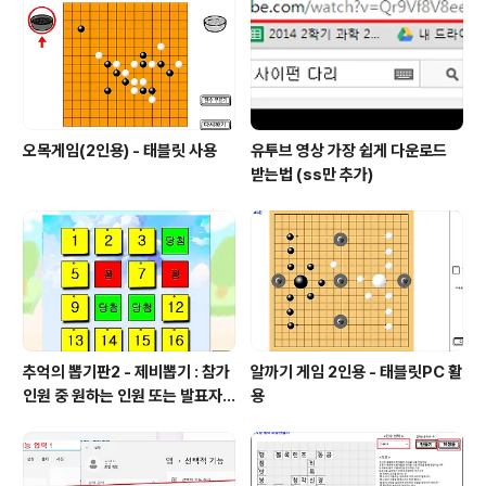
5/memorygame/memorygamemaker.html 문제
수는 제한이 없다. 보통 4x4 면 8문제..
오목게임(2인용) - 태블릿 사용
유투브 영상 가장 쉽게 다운로드
받는법 (ss만 추가)
추억의 뽑기판2 - 제비뽑기 : 참가
알까기 게임 2인용 - 태블릿PC 활
인원 중 원하는 인원 또는 발표자
용
선정