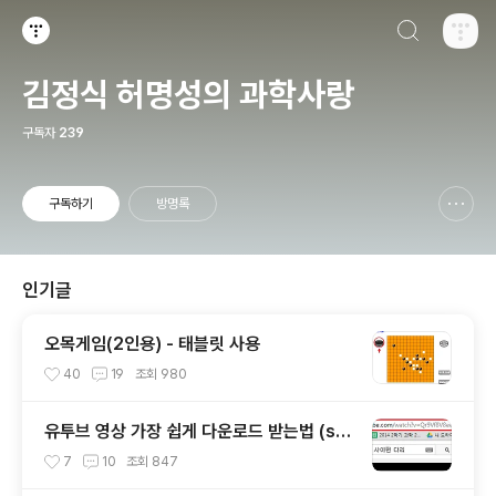
검색하기
티스토리
김정식 허명성의 과학사랑
구독자
239
구독하기
방명록
신고하기 레이어
열기
인기글
오목게임(2인용) - 태블릿 사용
40
19
조회
980
유투브 영상 가장 쉽게 다운로드 받는법 (ss
만 추가)
7
10
조회
847