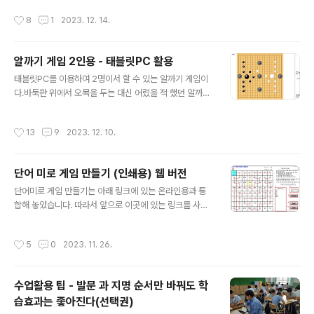
할 수 있다. 일단 아래 링크에 접속해서 살펴보기 바란다.
youtu.be/SKOwXKdryzg p.s. 2024년 민서 취업 기
작성시간
8
1
2023. 12. 14.
특히 출력물 시트 부분 https://docs.google.com/spr
념으로 정말..
eadsheets/d/10UjZU9FWABjzJTxZ8RQcyqy8liD
LzD_ZGHIJGennE1I/edit 나이스에서 교과목별학생정
알까기 게임 2인용 - 태블릿PC 활용
답정오표를 출력해서 개인별로 잘라주면 되지만, 개인별로
글 내용
잘라 주었을 때 정답이랑 배점이 나오지 않아 불편한 경우
태블릿PC를 이용하여 2명이서 할 수 있는 알까기 게임이
가 많았다. 그래서 교과목별학생정답정오표를 엑셀로 저장
다.바둑판 위에서 오목을 두는 대신 어렸을 적 했던 알까기
해서 구글시트에 붙여넣기만 하면 자동으로 개인별 출력물
게임을 할 수 있다.아래 링크에 접속해서 실행하면 된다. ht
에 배점과 정답이 나오는 정오표로 출력되는 구글스프레드
tps://sciencej.cafe24.com/html5/alkagi/alkagi.ht
작성시간
13
9
2023. 12. 10.
시트를 만들어 ..
ml 2명이서 한명씩 돌아가면서 상대방 돌을 바둑판 아래
로 다 떨어지게 하면 이긴다.돌을 선택하고 잡아 당기면 화
살표가 고무줄 처럼 늘어나면서 힘 조절을 할 수 있다.방향
단어 미로 게임 만들기 (인쇄용) 웹 버전
을 잘 잡고 손가락을 놓면 돌이 움직인다.2명 또는 4명씩
글 내용
팀을 이뤄서 경기를 진행해도 좋다. 1. 힘의 방향 바꾸기돌
단어미로 게임 만들기는 아래 링크에 있는 온라인용과 통
이 가장자리로 가서 힘을 주기 어려울 때는 힘의 방향에 체
합해 놓았습니다. 따라서 앞으로 이곳에 있는 링크를 사용
크해서 돌을 움직이는 방법을 바꿀 수 있다.힘의 방향에 체
하지 말고 아래 프로그램을 사용하세요 https://sciencel
크하지 않았을 때는 고무줄처럼 잡아 당겨서 돌을 ..
ove.tistory.com/2730 단어 미로 게임 만들기(태블릿-
작성시간
5
0
2023. 11. 26.
온라인용) 단어 미로 게임 만들기 아래 링크에 접속해서 만
들면 된다. https://sciencej.cafe24.com/html5/dan
miro/danmiromaker.html 1. 원하는 단어를 한줄에 하
수업활용 팁 - 발문 과 지명 순서만 바꿔도 학
나씩 순서대로 입력한다. 단어 길이는 최대 8글자(영어는1
습효과는 좋아진다(선택권)
6글 sciencelove.com ------------- 아래 링크에 들
글 내용