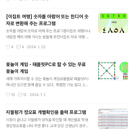
cebook.com/sciencej 로그인 또는 가입하여 보기 Fa
단한 프로그램이다. 학기초에 한번반 설치해 두면 1년 동안
cebook에서 게시..
편하게 사용할 수 있다.예를 들면 체험학습을 갔을 때 학생
들이 모두 왔는지 확인할 때 사용할 수 있다. 온 학생들을
[이집트 여행] 숫자를 아랍어 또는 힌디어 숫
눌러서 체크하면 된다. 화장실 간 학생은 다른 색으로 체크
자로 변환해 주는 프로그램
하면 되고, 오지 않는 학생은 2초간 이름을 눌러 바로 학생
글 내용
이나 보호자에게 전화하면 된다. 체험학습뿐만 아니라 수
숫자를 아랍어 숫자로 바꿔 주는 프로그램이집트 여행이나
업 시간이나, 담임 시간에 서류를 걷을 때도 간단하게 사용
아랍권 해외 여행 가시는 분들께 추천이집트 자유 여행 중
할 수 있다. 인원점검 명렬표2025에서는 긴 이름이나 부
우버나 인드라이브로 차를 호출하면 차번호가 찍히는데 이
작성시간
4
4
2024. 1. 22.
서명이 포함된 이름도 입력이 가능하다. 예)홍길동(과학부
집트의 경우 차 번호판이 아랍어 숫자로 되어 있다.(우리가
장) 단 이름에서 띄어..
알고 있는 아라비아 숫자는 인도에서 시작되었고 서아라비
아 숫자라고도 한다. 대부분 아랍국가에서 사용하는 숫자
윷놀이 게임 - 태블릿PC로 할 수 있는 무료
는 동아리비아 숫자다)몇번을 봐도 숫자가 익숙하지 않아.
윷놀이 게임
택시를 호출했을 때 맞는 택시가 왔는지 다시 더듬 더듬 확
글 내용
인해야 했다. 그래서 여행에서 돌아오자 마자 숫자를 아랍
새해 가족끼리할 수 있는 윷놀이 게임모둠별로 태블릿PC
어 숫자로 변환해 주는 프로그램을 만들었다. 다음에 아랍
하나만 있으면 함께 즐길 수 있다. 특별한 기능 없다. 2팀
권 여행을 가게 되면 사용할 예정이다. 아래 링크주소를 스
으로 나누어서 그냥 윷던지고 말판 놓면 된다. 어렸을 때
작성시간
10
12
2024. 1. 1.
마트폰에 홈화면 바로가기 해 두면 필요할 때 바로 실행시
말판 그리고 많이 했던 윷놀이다.태블릿PC를 이용하니 하
키고 숫자를 입력해서 확인할 수 있다. ..
고 싶을 때 바로 하고 싶어서 좋다. 우리나라 전통 놀이라
가족끼리 해도 의미가 있다. 윷놀이 게임은 아래 링크에서
지필평가 정오표 개별확인용 출력 프로그램
실행하면 된다. 전체화면으로 놓고 게임하기 바란다. http
글 내용
시험이 끝나고 지필평가 성적을 확인할 때 개인별로 학생
s://sciencej1.cafe24.com/html5/yutnori/yutnori.h
정답정오표를 나눠 주면 좋다. 교과 담당 선생님의 경우에
tml TV로 미러링 해 놓고 게임하면 더 실감이 난다. htt
는 교과목별학생정답정오표를 출력하면 쉽게 점수를 확인
p://edgo.kr/yu 가족끼리 윷놀이 게임 하는 모습https://