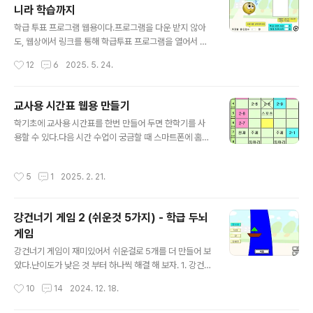
니라 학습까지
2번 반복하게 해서 시간을 조금 늘린 버전이다 (3분34초).
글 내용
그리고 남학생들이 장난을 쳐서 불편하다는 의견이 있어서
학급 투표 프로그램 웹용이다.프로그램을 다운 받지 않아
그 동작만 삭제해 놓았다. https://youtu.be/pf4_peU5
도, 웹상에서 링크를 통해 학급투표 프로그램을 열어서 바
D64 예전에 만든 박지성 응원체조는 아래 링크 참고http
로 투표를 진행할 수 있다.https://sciencej1.cafe24.co
작성시간
12
6
2025. 5. 24.
s://s..
m/html5/vote/vote.html학급투표 프로그램을 처음 실
행하는 사람은 아래 링크를 먼저 보면 좋다. 단순한 프로그
램을 떠나 활용방법이 중요하다.https://sciencelove.c
교사용 시간표 웹용 만들기
om/182 학급투표 프로그램을 이용하여 반장 선거를 좀
글 내용
학기초에 교사용 시간표를 한번 만들어 두면 한학기를 사
더 분위기 있게...반장선거 방법 학기초 반장선거는 학급운
용할 수 있다.다음 시간 수업이 궁금할 때 스마트폰에 홈화
영에 있어서 상당히 중요한 행사이다. 반장, 부반장을 잘 뽑
면에 바로가기를 만들어 두고 바로 실행하면 확인이 가능
는 것 만으로도 학급운영에 큰 도움이 된다. 그러나 자칫 잘
하다.장점은 시간박스를 누를 때 마다 색깔이 5단계로 변
못하면 분위기에 휩쓸려 엉뚱한sciencelove.com 기존
작성시간
5
1
2025. 2. 21.
한다. 체크한 시간은 저장하기를 누르면 저장된다. 이걸 이
에 만들었던 로컬용 투표프로그램과 모든 기능..
용해서 반별로 간단하게 표시를 해 둘 수 있다. 수업교환이
나 시간표변경 등도 간단하게 표시할 수 있다.아래 색깔에
강건너기 게임 2 (쉬운것 5가지) - 학급 두뇌
간단하게 메모 할 수 있다.필자는 실험이나, 수행평가 등을
게임
볼 때 나름대로 색깔을 변화시켜 반별로 표시해 두면 시행
글 내용
착오를 줄일 수 있어서 좋았다. 아래 링크에서 샘플을 실행
강건너기 게임이 재미있어서 쉬운걸로 5개를 더 만들어 보
시켜서 시간을 눌러 보기 바란다.https://t.ly/1yIzv초기화
았다.난이도가 낮은 것 부터 하나씩 해결 해 보자. 1. 강건너
를 누르면 기록해 논 색깔이 모두 사라진다.저장하기를 누
기 게임1 (뱃사공, 늑대, 양, 양배추)https://sciencej1.ca
작성시간
10
14
2024. 12. 18.
르면 기록해 둔 색깔을..
fe24.com/html5/rivercrossing/river1.html 2. 강
건너기 게임2 (선교사3명과 식인종3명)https://science