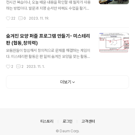
어가서 문제를 입력해서 만들고, 만들어진 문제를 화면 캡
전시간 복습이나, 오늘 배운 내용을 확인할 때 필자가 사용
쳐해서 학습지나 종이에 넣어 인쇄해 나눠 주면 됩니다. 전
하는 방법이다. 발문과 지명 순서만 바꿔도 수업을 활기차
체화면으로 놓고 화면..
게 만들고 학생들으 스스로 선택해서 학습하고 참여하게
작성시간
22
0
2023. 11. 19.
할 수 있다. 대부분 발문을 할 때 회전추첨판과 같은 선택프
로그램을 돌려 학생이 선택되면, 그 학생에게 전시간 내용
을 질문을 한다. 그럼 걸린 학생만 쩔쩔 매고 있고, 나머지
숨겨진 모양 퍼즐 프로그램 만들기- 미스테리
학생들은 문제에 별 관심을 갖지 않는다. 발문을 하는 이유
판 (협동,창의력)
는 그 학생이 잘 알고 있는지 없는지를 알아내려는 의도 보
글 내용
다는 사실 모든 학생이 모르던 것을 알게 하는데 목적이 있
모둠원들이 합심해서 창의적으로 문제를 해결하는 게임이
다. 발문 순서를 살짝만 바꾸면 모든 학생이 공부하게 할 수
다. 미스테리판 활동은 판 밑에 숨겨진 모양을 찾는 활동이
있다. 어렵지 않다, 순서만 살짝 바꾸면 된다. 질문을 먼저
다. (과학 수업시간에는 러더퍼드 산란 실험 으로 활용하기
작성시간
2
2
2023. 11. 1.
하고 발표자를 선택하면 된다. 필자는 전시간 복습을 할 때
도 한다. ) 미스테리박스나, 미스테리튜브 처럼 겉에 보이는
회전추첨판과 같은 발..
현상을 관찰하고, 모둠별로 전략을 세워, 수행해 가며 숨겨
진 모양을 정확하게 알아내는 활동이다. 일단 학생입장에
더보기
서 아래 링크에 접속해서 레이저를 30번만 사용하고 숨겨
진 모양을 맞춰 보자. 레이저는 위치를 바꾸거나 회전을 시
켜 방향을 바꿀 수 있다. 직접 해 봐야 의미를 알 수 있다. ht
tp://t.ly/8hE6i stu sciencej1.cafe24.com 덮개 밑에
있는 도형의 모양은 확인할 수 없지만, 빛을 비춰 반사되 나
오는 모습을 통해 모양을 유추할 수 있다. 위 링크의..
의안내
티스토리
로그인
고객센터
© Daum Corp.