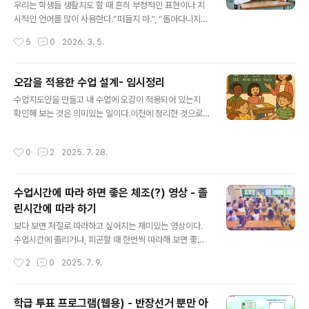
를 들면 모둠원 4명이 돌아가면서 2분씩 이야기 해야 하는
우리는 학생들 생활지도 할 때 흔히 부정적인 표현이나 지
경우에는 타이머시간을 2분으로 설정하고 반복횟수를 4회
시적인 언어를 많이 사용한다.“떠들지 마.”, “돌아다니지
로 설정하면 된다. 만약 2분 발표하고 30초간 정리하고 또
마", "뛰어가지 마.”, “실외화 신지마.”, “올라 가지마” 등
작성시간
5
0
2026. 3. 5.
2분 발표하고를 반복해야 한다면 중간텀을 30초로 주..
등….그런데 부정적인 표현을 사용하다 보면 말하는 사람도
기분이 나빠지고, 듣는 학생도 기분이 나빠진다.그래서 학
생들과 대화할 때는 가급적 부정적인 표현을 사용해서 ‘하
오감을 적용한 수업 설계- 임시정리
지 마’보다 ‘해도 돼’라고 말하는 것이 중요하다. 교실에서
글 내용
수업지도안을 만들고 내 수업에 오감이 적용되어 있는지
음식물을 먹지 말라고 했는데도, 자꾸 음식물을 가지고 와
확인해 보는 것은 의미있는 일이다.이전에 정리한 것으로
서 교실에서 먹는 학생이 있다고 가정해 보자.그 학생을 발
알고 있었는데, 정리가 되어 있지 않아서 다시 정리하려고
견하는 순간 우리는 뭐라고 말하겠는가?“선생님이 교실에
한다.오감을 이용하면 수업을 입체적으로 만들 수 있기 때
서 음식물 먹지 말라고 했지? 그런데 왜 음식물을 먹어. 다
작성시간
0
2
2025. 7. 28.
문이다. 새로운 수업설계가 아니다.기존에 만든 수업지도
시 말한다. 음식물 먹지 마!”그래서 그 학생의 생활 태도가
안이나 설계를 보면서 학생들의 감각을 모두 자극하는지
고쳐져 그 다음부..
체크해 보면 좋다.반 강제적으로 오감을 자극하는 방법을
수업시간에 따라 하면 좋은 체조(?) 영상 - 졸
떠 올릴 수 있다. 오감수업 : 감각적 경험을 통해 사고를 형
린시간에 따라 하기
성하고 개념화 하는 과정 활동중심의 과학활동으로 두뇌와
글 내용
신체 발달 구성원간의 상호작용으로 의사소통능력 증대 오
보다 보면 저절로 따라하고 싶어지는 재미있는 영상이다.
감을 이용한 창의성 발달 주로 유아기 교육에서 많이 활용
수업시간에 졸리거나, 피곤할 때 한번씩 따라해 보면 좋다.
오감의 종류 시각 :..
무엇보다 아이디어가 좋다. 강제로 시키는 것이 아니라, 따
작성시간
2
0
2025. 7. 9.
라하고 싶게끔 만든다. 오리지널 버전 2분13초 짜리다htt
ps://www.youtube.com/watch?v=-5SdpUV5wE0
출처 : Design Ah! NEO exhibition Tokyo NODE 20
학급 투표 프로그램(웹용) - 반장선거 뿐만 아
25 creative interactive video아래 영상은 위 영상을