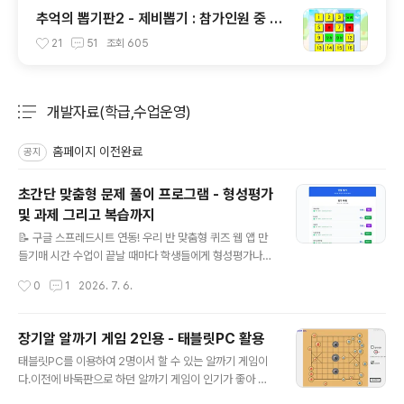
추억의 뽑기판2 - 제비뽑기 : 참가인원 중 원
하는 인원 또는 발표자 선정
21
51
조회
605
개발자료(학급,수업운영)
분류 전체보기
주요 글 목록
홈페이지 이전완료
공지
초간단 맞춤형 문제 풀이 프로그램 - 형성평가
및 과제 그리고 복습까지
글 내용
📝 구글 스프레드시트 연동! 우리 반 맞춤형 퀴즈 웹 앱 만
들기매 시간 수업이 끝날 때마다 학생들에게 형성평가나
퀴즈를 풀게 하고 싶지만, 현실적인 벽에 부딪힌 적 많았습
작성시간
0
1
2026. 7. 6.
니다.학생들이 매번 회원가입을 하거나 로그인을 해야 하
는 불편함이 컸고, 선생님 입장에서도 새로운 플랫폼에 문
제를 출제하고 세팅하는 과정이 여간 번거로운 일이 아니
장기알 알까기 게임 2인용 - 태블릿PC 활용
었습니다.이러한 현장의 어려움을 해결하고자 '로그인 없
글 내용
태블릿PC를 이용하여 2명이서 할 수 있는 알까기 게임이
는 초간단 문제 풀이 프로그램'을 만들었습니다! 아래 구글
다.이전에 바둑판으로 하던 알까기 게임이 인기가 좋아 장
스프레드시트를 사본 복사해서 우리 반에 맞게 수정만 하
기판으로 하는 알까기 게임도 만들어 보았다.아래 링크에
면, 누구나 5분 만에 맞춤형 형성평가 프로그램을 만들어