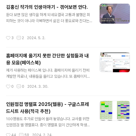
j1.cafe24.com/html5/rivercrossing/river2.htm
김홍신 작가의 인생이야기 - 겪어보면 안다.
l 3. 강건너기 게임3 (조직원 안전하게 옮기기)https://sc
글 내용
듣다 보면 많은 생각을 하게 되네요결국 고통과 불행은 회
iencej1.cafe24.com/html5/rivercrossing/river3.
피하는 것이 아니라 극복하면서 삶은 더 풍요로와 진다는
html4. 강건너기 게임4 (돈 안전하게 옮기기)https://sci
생각이 듭니다 https://youtu.be/bH0bjJIJp08?si=R
encej1.cafe24.com/html5/rivercrossing/..
ba4k4UF5-dWsa4f&t=153 김홍신 작가의 인생이야
작성시간
3
2
2024. 5. 2.
기 - 겪어보면 안다.굶어보면 안다밥이 하늘인걸 목마름에
지쳐보면 안다물이 생명인걸 일이 없어 놀아보면 안다일터
가 낙원인 걸 아파보면 안다건강이 엄청 큰 재산인 걸 잃은
홈페이지에 옮기지 못한 간단한 실험들과 내
뒤에 안다그것이 참 소중한 걸 이별하면 안다그이가 천사
용 모음(페이스북)
인 걸 지나보면 안다고통이 추억인 걸 불행해 지면 안다아
글 내용
주 작은 것이 행복인 걸 죽음이 닥치면 안다내가 세상에 주
제가 사용하는 페이스북 입니다. 홈페이지에 올리기 전에
인 인 걸 겪어 보면 안다.
개발한 자료나, 내용들을 올리고 있습니다. 또 홈페이지에
올리기에는 너무 간단한 실험이나, 유용한 정보들을 부담
작성시간
0
0
2024. 3. 30.
없이 올리는 곳이기도 합니다. 잘 정리 되어 있지 않지만,
때로는 간단하면서도 유용한 정보를 볼 수 있습니다. 페이
스북에 간단하게 먼저 올리고, 시간이 될때 좀 더 정리해서
인원점검 명렬표 2025(웹용) - 구글스프레
홈페이지에 올립니다. 그런데 가끔 아니 자주 게을러서 정
드시트 사용(적극 추천)
리를 못하고 페이스북에만 남아 있는 실험들도 많이 있네
글 내용
요 홈페이지에 공개되지 않는 내용들이 너무 아까워서 페
100명용도 추가로 만들어 올려 놓았습니다. 교사를 위한
이스북 링크를 남겨 봅니다. 아래 페이스북에 가시면 이런
인원점검 웹 명렬표다. 종이 명렬표 없이 간단하게 학생들
저런 잡다한 정보들을 보실 수 있습니다. https://www.fa
체크를 하거나, 원하는 학생에게 전화를 걸 수 있는 아주 간
작성시간
44
59
2024. 2. 24.