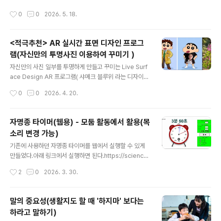
접속해서 실행하면 된다. https://sciencej.cafe24.co
활용할 수 있습니다. 관리자 모드가 추가되었습니다. 🚀 일
작성시간
0
0
2026. 5. 18.
m/html5/alkagi/alkagic.html 사용방법은 아래 바둑판
단 아래 링크에 접속해서 1학년 1반 학생으로 참여해 보세
알까기 게임과 똑같다.아래 설명 참고하기 바란다.https://
요(1-80번 번호 아무거나 선택..
sciencelove.com/2734 알까기 게임 2인용 - 태블릿
<적극추천> AR 실시간 표면 디자인 프로그
PC 활용태블릿PC를 이용하여 2명이서 할 수 있는 알까기
램(자신만의 투명사진 이용하여 꾸미기 )
게임이다.바둑판 위에서 오목을 두는 대신 어렸을 적 했던
글 내용
알까기 게임을 할 수 있다.아래 링크에 접속해서 실행하면
자신만의 사진 일부를 투명하게 만들고 꾸미는 Live Surf
된다. https://sciencej.cafe24.comsciencelove.co
ace Design AR 프로그램( 샤메크 블루위 라는 디자이너
m
작품이 이런 원리다. 인터넷에서 '샤메크 블루위' 라고 검색
작성시간
0
0
2026. 4. 20.
해 보면 다양한 예시를 볼 수 있다.)스마트폰에 촬영해 놓은
사진이나 인공지능으로 만든 이미지의 일부를 투명한 그림
으로 만든 다음, 투명 사진을 불러들여서 카메라를 이용하
자명종 타이머(웹용) - 모둠 활동에서 활용(목
여 투명한 부분을 자연으로 꾸미는 프로그램 이다.특징은
소리 변경 가능)
자신이 가지고 있는 사진을 바로 불러 들여서 원하는 부분
글 내용
을 투명하게 처리할 수 있다는 점이다. 아래 그림은 인공지
기존에 사용하던 자명종 타이머를 웹에서 실행할 수 있게
능으로 그린 그림의 옷 부분을 투명하게 만든 다음, 배경사
만들었다.아래 링크에서 실행하면 된다.https://science
진으로 이용해서 카메라로 비춰지는다양한 풍경을 겹쳐서
j.cafe24.com/html5/timer/timer.html이제 웹에서 실
작성시간
2
0
2026. 3. 30.
촬영해 본 사진이다. 자신만의 투명 배경 사진이나 이미지
행되기 때문에 즐겨 찾기 해 놓면 언제든지 바로 실행할 수
를 이용해서 다양한 디자..
있다. 자명종 타이머가 기존 타이머와 다른 점은 정해진 시
간을 반복해서 계속 울리게 할 수 있다는 점이다. 수업시간
말의 중요성(생활지도 할 때 '하지마' 보다는
에 유용하게 사용할 수 있다 모둠활동 할때 자동으로 설정
하라고 말하기)
해 놓은 시간과 횟수만큼 반복 해서 울리게 할 수 있다. 예
글 내용